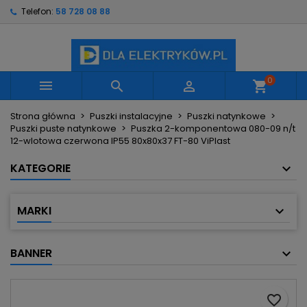
Telefon:
58 728 08 88
×
×
×
Moje listy życzeń
Utwórz listę życzeń
Zaloguj się
Utwórz nową listę
add_circle_outline
Musisz być zalogowany by zapisać produkty na
Nazwa listy życzeń
swojej liście życzeń.
0



shopping_cart
Strona główna
Puszki instalacyjne
Puszki natynkowe
Anuluj
Zaloguj się
Puszki puste natynkowe
Puszka 2-komponentowa 080-09 n/t
Anuluj
Utwórz listę życzeń
12-wlotowa czerwona IP55 80x80x37 FT-80 ViPlast
KATEGORIE
MARKI
BANNER
favorite_border