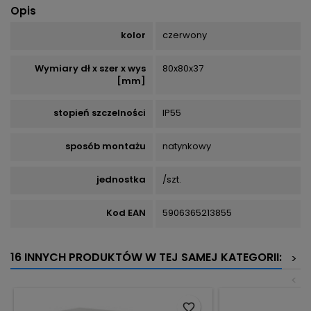
Opis
kolor
czerwony
Wymiary dł x szer x wys
80x80x37
[mm]
stopień szczelności
IP55
sposób montażu
natynkowy
jednostka
/szt.
Kod EAN
5906365213855
16 INNYCH PRODUKTÓW W TEJ SAMEJ KATEGORII:
>
<
favorite_border