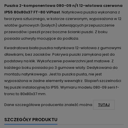
Puszka 2-komponentowa 080-09 n/t 12-wlotowa czerwona
IP55 80x80x37 FT-80 ViPlast
. Natynkowa puszka wykonana z
tworzywa sztucznego, w kolorze czerwonym, wyposażona w 12
wlotów gumowych (białych) ułatwiających przepuszczenie
przewodów i peszli przez boczne ścianki puszki. Z boku
posiada uchwyty mocujące do podłoża.
Kwadratowa biała puszka natynkowa 12-wlotowa z gumowymi
dławikami, bez zacisków. Pokrywa puszki zamykana jest do
podstawy na klik. Wykończenie powierzchni jest matowe. Z
każdego boku posiada po 3 gumowe wloty. Dedykowana do
montażu natynkowego. Jest to puszka pusta, nie jest
wyposażona w żadne elementy wewnątrz. Stopień szczelności
tej puszki instalacyjnej to IP55. Wymiaru modelu 080-09 serii f-
tronic to 80x80x37 mm.
Dane szczegółowe producenta znaleźć można
TUTAJ
SZCZEGÓŁY PRODUKTU