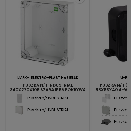
MARKA:
ELEKTRO-PLAST NASIELSK
MARK
PUSZKA N/T INDUSTRIAL
PUSZKA N/T 06
340X270X106 SZARA IP65 POKRYWA
88X88X40 4-WL
TRANSPARENTNA 2725-01 EPN
61 
Puszka n/t INDUSTRIAL ...
Puszka n
Puszka n/t INDUSTRIAL ...
Puszka n/
Puszka n/