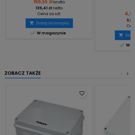
166,55 zł
brutto
135,41 zł
netto
4,33
Cena za szt.
3,52
Dodaj do koszyka

Cena

W magazynie
Doda


W m
ZOBACZ TAKŻE
<
>
favorite_border