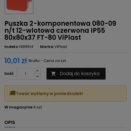
Puszka 2-komponentowa 080-09
n/t 12-wlotowa czerwona IP55
80x80x37 FT-80 ViPlast
Indeks
1489914
Marka
ViPlast
10,01 zł
Brutto - Cena za szt.
Dodaj do koszyka
Ilość

🚚
Towar wyślemy w poniedziałek!
W magazynie
6 szt.
OPIS