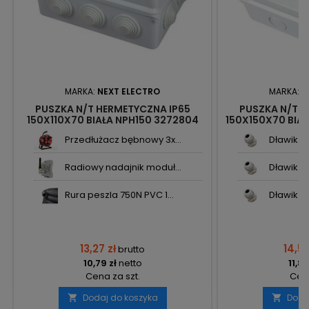
MARKA:
NEXT ELECTRO
MARKA:
N
PUSZKA N/T HERMETYCZNA IP65
PUSZKA N/T H
150X110X70 BIAŁA NPH150 3272804
150X150X70 BIAŁ
HARRY NEXT
PRO 32
Przedłużacz bębnowy 3x...
Dławik ka
Radiowy nadajnik moduł...
Dławik ka
Rura peszla 750N PVC 1...
Dławik ka
13,27 zł
14,56
brutto
10,79 zł
netto
11,84
Cena za szt.
Cena
Dodaj do koszyka
Doda

