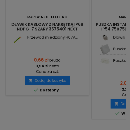
MARKA:
NEXT ELECTRO
MARK
DŁAWIK KABLOWY Z NAKRĘTKĄ IP68
PUSZKA INSTALA
NDPG-7 SZARY 3575401 NEXT
IP54 75X75X4
Przewód miedziany H07V...
Dławik ka
Puszka n
0,66 zł
brutto
Puszka in
0,54 zł
netto
Cena za szt.
Dodaj do koszyka

2,80
2,28

Dostępny
Cena
Doda


W m