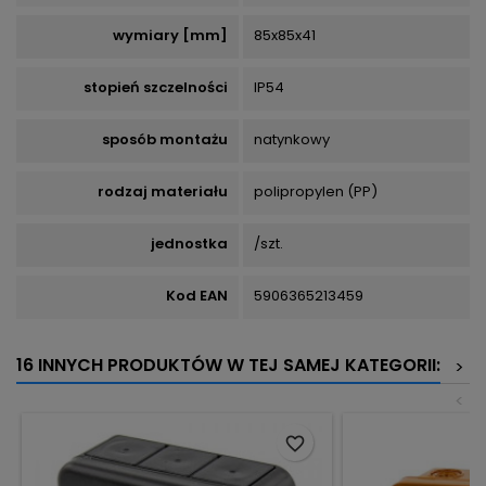
wymiary [mm]
85x85x41
stopień szczelności
IP54
sposób montażu
natynkowy
rodzaj materiału
polipropylen (PP)
jednostka
/szt.
Kod EAN
5906365213459
16 INNYCH PRODUKTÓW W TEJ SAMEJ KATEGORII:
>
<
favorite_border