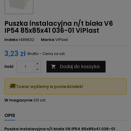
Puszka instalacyjna n/t biała V6
IP54 85x85x41 036-01 ViPlast
Indeks
1489832
Marka
ViPlast
3,23 zł
Brutto - Cena za szt.
Dodaj do koszyka
Ilość

🚚
Towar wyślemy w poniedziałek!
W magazynie
210 szt.
OPIS
Puszka instalacyjna n/t biała V6 IP54 85x85x41 036-01