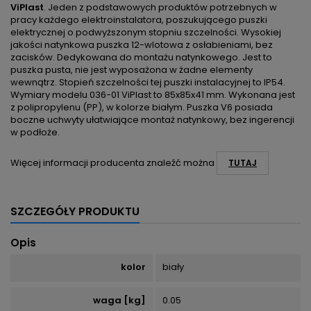
ViPlast
. Jeden z podstawowych produktów potrzebnych w
pracy każdego elektroinstalatora, poszukującego puszki
elektrycznej o podwyższonym stopniu szczelności. Wysokiej
jakości natynkowa puszka 12-wlotowa z osłabieniami, bez
zacisków. Dedykowana do montażu natynkowego. Jest to
puszka pusta, nie jest wyposażona w żadne elementy
wewnątrz. Stopień szczelności tej puszki instalacyjnej to IP54.
Wymiary modelu 036-01 ViPlast to 85x85x41 mm. Wykonana jest
z polipropylenu (PP), w kolorze białym. Puszka V6 posiada
boczne uchwyty ułatwiające montaż natynkowy, bez ingerencji
w podłoże.
Więcej informacji producenta znaleźć można
TUTAJ
SZCZEGÓŁY PRODUKTU
Opis
kolor
biały
waga [kg]
0.05