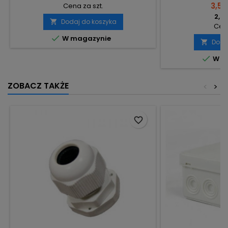
3,58
Cena za szt.
2,91
Dodaj do koszyka

Cena

W magazynie
Doda


W m
ZOBACZ TAKŻE
<
>
favorite_border