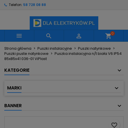
Telefon:
58 728 08 88
×
×
×
Moje listy życzeń
Utwórz listę życzeń
Zaloguj się
Utwórz nową listę
add_circle_outline
Musisz być zalogowany by zapisać produkty na
Nazwa listy życzeń
swojej liście życzeń.
0



shopping_cart
Strona główna
Puszki instalacyjne
Puszki natynkowe
Anuluj
Zaloguj się
Puszki puste natynkowe
Puszka instalacyjna n/t biała V6 IP54
Anuluj
Utwórz listę życzeń
85x85x41 036-01 ViPlast
KATEGORIE
MARKI
BANNER
favorite_border