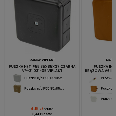
MARKA:
VIPLAST
MARK
PUSZKA N/T IP55 85X85X37 CZARNA
PUSZKA INS
VP-31 031-05 VIPLAST
BRĄZOWA V6 IP5
VI
Puszka n/t IP55 85x85x...
Przewód 
Puszka n/t IP55 85x85x...
Puszka in
Puszka in
4,19 zł
brutto
3,41 zł
netto