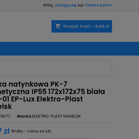
Witaj,
Zaloguj się
lub
Stwórz konto
×
×
×
shopping_cart
Koszyk:
0
szt. - 0,00 zł
ę
ń
ka natynkowa PK-7
etyczna IP55 172x172x75 biała
01 EP-Lux Elektro-Plast
elsk
011077
Marka
ELEKTRO-PLAST NASIELSK
 zł
Brutto - Cena za szt.