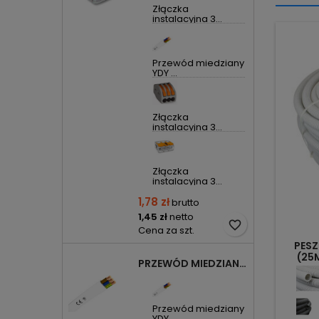
Złączka
instalacyjna 3...
Przewód miedziany
YDY ...
Złączka
instalacyjna 3...
Złączka
instalacyjna 3...
1,78 zł
brutto
1,45 zł
netto
favorite_border
Cena za szt.
PESZ
(25
PRZEWÓD MIEDZIANY YDYP DRUT 3X1,5MM2 ŻO 450/750V
Przewód miedziany
YDY ...