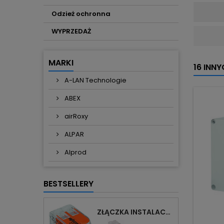
Odzież ochronna
WYPRZEDAŻ
MARKI
16 INN
A-LAN Technologie
ABEX
airRoxy
ALPAR
Alprod
BESTSELLERY
ZŁĄCZKA INSTALACYJNA 2X UNIWERSALNA COMPACT 221-412 WAGO