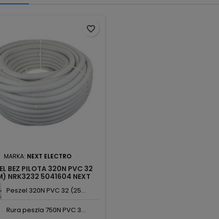
favorite_border
MARKA:
NEXT ELECTRO
EL BEZ PILOTA 320N PVC 32
M) NRK3232 5041604 NEXT
Peszel 320N PVC 32 (25...
Rura peszla 750N PVC 3...