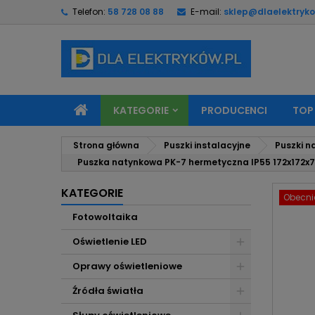
Telefon:
58 728 08 88
E-mail:
sklep@dlaelektryko
M
U
Z
add_circle_outline
Mu
Na
KATEGORIE
PRODUCENCI
TOP
Strona główna
Puszki instalacyjne
Puszki n
Puszka natynkowa PK-7 hermetyczna IP55 172x172x75 
KATEGORIE
Obecnie
Fotowoltaika
Oświetlenie LED
Oprawy oświetleniowe
Źródła światła