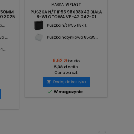
MARKA:
VIPLAST
5X50MM
PUSZKA N/T IP55 98X98X42 BIAŁA
P
0 3025
8-WLOTOWA VP-42 042-01
FASTBO
VIPLAST
...
Puszka n/t IP55 118x11...
 ...
Puszka natynkowa 85x85...
4...
6,62 zł
brutto
5,38 zł
netto
Cena za szt.
Dodaj do koszyka


W magazynie
<
>