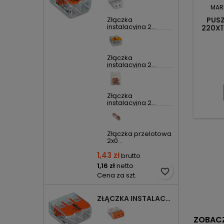
MAR
Złączka
PUSZ
instalacyjna 2...
220X1
E
Złączka
instalacyjna 2...
Złączka
instalacyjna 2...
Złączka przelotowa
2x0...
1,43 zł
brutto
1,16 zł
netto
favorite_border
Cena za szt.
ZŁĄCZKA INSTALACYJNA 3X UNIWERSALNA COMPACT 221-413 WAGO
ZOBACZ