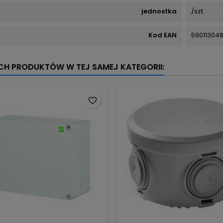
jednostka
/szt.
Kod EAN
59011304
YCH PRODUKTÓW W TEJ SAMEJ KATEGORII:
favorite_border