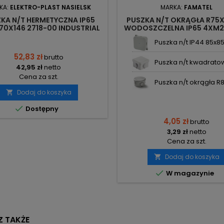
KA:
ELEKTRO-PLAST NASIELSK
MARKA:
FAMATEL
KA N/T HERMETYCZNA IP65
PUSZKA N/T OKRĄGŁA R7
70X146 2718-00 INDUSTRIAL
WODOSZCZELNA IP65 4XM2
LEKTRO-PLAST NASIELSK
FAMATEL
Puszka n/t IP44 85x85x
52,83 zł
brutto
Puszka n/t kwadratowa
42,95 zł
netto
Cena za szt.
Puszka n/t okrągła R8
Dodaj do koszyka


Dostępny
4,05 zł
brutto
3,29 zł
netto
Cena za szt.
Dodaj do koszyka


W magazynie
 TAKŻE