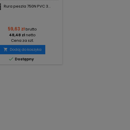
Rura peszla 750N PVC 3...
59,63 zł
brutto
48,48 zł
netto
Cena za szt.
Dodaj do koszyka


Dostępny