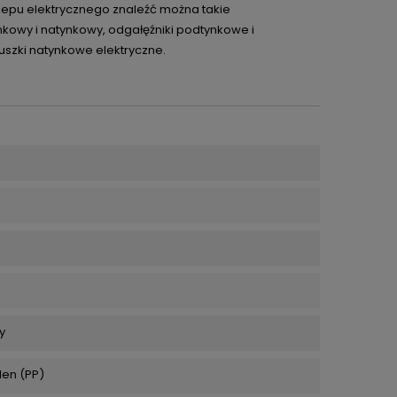
klepu elektrycznego znaleźć można takie
kowy i natynkowy, odgałęźniki podtynkowe i
uszki natynkowe elektryczne.
5
y
len (PP)