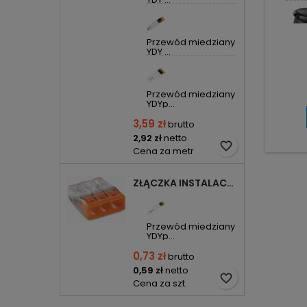
Przewód miedziany
YDY ...
Przewód miedziany
YDYp...
3,59 zł
brutto
2,92 zł
netto
favorite_border
Cena za metr
ZŁĄCZKA INSTALACYJNA 3X COMPACT POMARAŃCZOWA 2273-203 WAGO
Przewód miedziany
YDYp...
0,73 zł
brutto
0,59 zł
netto
favorite_border
Cena za szt.