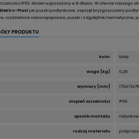
szczelności IP55. Model wyposażony w 8 dławic. W ofercie naszego s
Elektro-Plast
jak puszki podtynkowe, osprzęt bryzgoszczelny podtyn
, rozdzielnice niskonapięciowe, puszki i odgałęźniki hermetyczne, p
GÓŁY PRODUKTU
kolor
biały
waga [kg]
0,28
wymiary [mm]
172x172x7
stopień szczelności
IP55
sposób montażu
natynkow
rodzaj materiału
polipropy