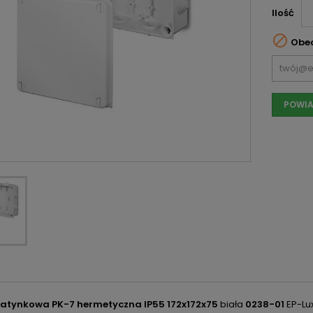
Ilość

Obec
POWIA
atynkowa PK-7 hermetyczna IP55 172x172x75
biała
0238-01
EP-Lux