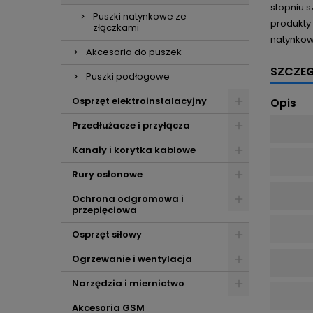
stopniu 
Puszki natynkowe ze
produkty
złączkami
natynkowe
Akcesoria do puszek
SZCZE
Puszki podłogowe
Osprzęt elektroinstalacyjny
Opis
Przedłużacze i przyłącza
Kanały i korytka kablowe
Rury osłonowe
Ochrona odgromowa i
przepięciowa
Osprzęt siłowy
Ogrzewanie i wentylacja
Narzędzia i miernictwo
Akcesoria GSM