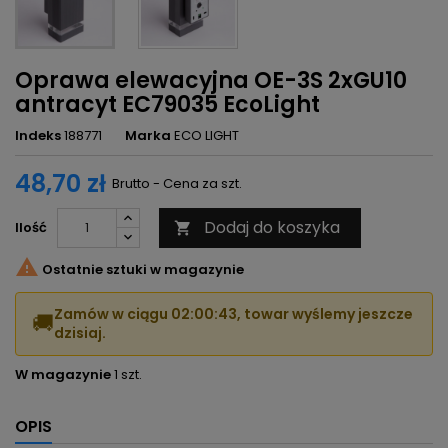
Oprawa elewacyjna OE-3S 2xGU10
antracyt EC79035 EcoLight
Indeks
188771
Marka
ECO LIGHT
48,70 zł
Brutto - Cena za szt.
Dodaj do koszyka
Ilość


Ostatnie sztuki w magazynie
Zamów w ciągu
02:00:42
, towar wyślemy jeszcze
🚚
dzisiaj.
W magazynie
1 szt.
OPIS