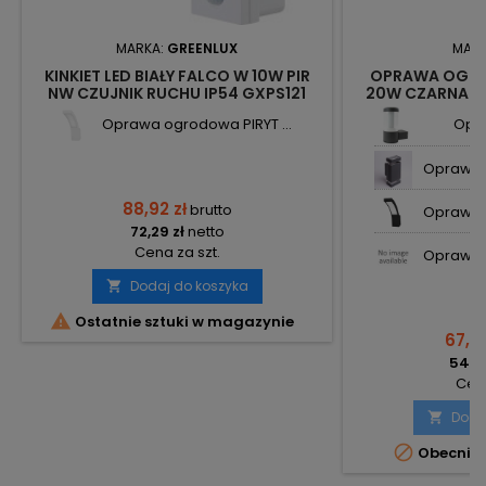
MARKA:
GREENLUX
MAR
KINKIET LED BIAŁY FALCO W 10W PIR
OPRAWA OGRO
NW CZUJNIK RUCHU IP54 GXPS121
20W CZARNA 20
GREENLUX
OP-6204
Oprawa ogrodowa PIRYT ...
Opr
Oprawa e
88,92 zł
brutto
Oprawa o
72,29 zł
netto
Cena za szt.
Oprawa o
Dodaj do koszyka


Ostatnie sztuki w magazynie
67,53
54,90
Cena
Doda


Obecnie 