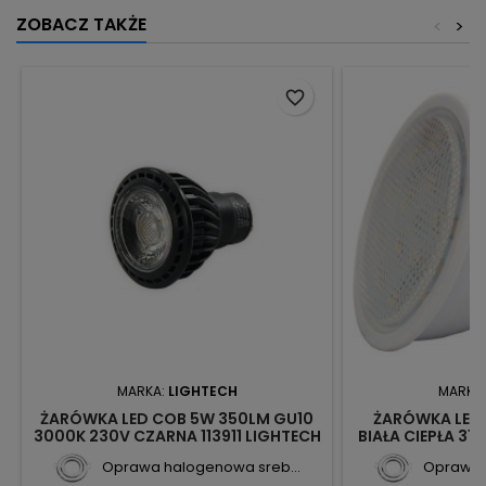
ZOBACZ TAKŻE
<
>
favorite_border
MARKA:
LIGHTECH
MARKA
ŻARÓWKA LED COB 5W 350LM GU10
ŻARÓWKA LED 
3000K 230V CZARNA 113911 LIGHTECH
BIAŁA CIEPŁA 31
Oprawa halogenowa sreb...
Oprawa 