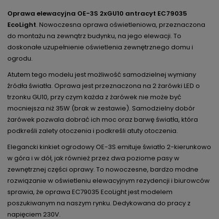
Oprawa elewacyjna OE-3S 2xGU10 antracyt EC79035
EcoLight
. Nowoczesna oprawa oświetleniowa, przeznaczona
do montażu na zewnątrz budynku, na jego elewacji. To
doskonałe uzupełnienie oświetlenia zewnętrznego domu i
ogrodu.
Atutem tego modelu jest możliwość samodzielnej wymiany
źródła światła. Oprawa jest przeznaczona na 2 żarówki LED o
trzonku GU10, przy czym każda z żarówek nie może być
mocniejsza niż 35W (brak w zestawie). Samodzielny dobór
żarówek pozwala dobrać ich moc oraz barwę światła, która
podkreśli zalety otoczenia i podkreśli atuty otoczenia.
Elegancki kinkiet ogrodowy OE-3S emituje światło 2-kierunkowo
w góra i w dół, jak również przez dwa poziome pasy w
zewnętrznej części oprawy. To nowoczesne, bardzo modne
rozwiązanie w oświetleniu elewacyjnym rezydencji i biurowców
sprawia, że oprawa EC79035 EcoLight jest modelem
poszukiwanym na naszym rynku. Dedykowana do pracy z
napięciem 230V.