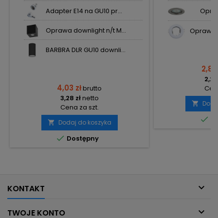
Adapter E14 na GU10 pr...
Opra
Oprawa downlight n/t M...
Oprawa h
BARBRA DLR GU10 downli...
2,80
2,28
4,03 zł
brutto
Cena
3,28 zł
netto
Doda

Cena za szt.

Do
Dodaj do koszyka


Dostępny

KONTAKT

TWOJE KONTO