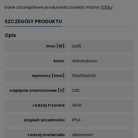
Dane szczegółowe producenta znaleźć można
TUTAJ
SZCZEGÓŁY PRODUKTU
Opis
moc [W]
2x35
kolor
antracytowy
wymiary [mm]
100x100x240
napięcie znamionowe [V]
230
rodzaj trzonka
GU10
stopień szczelności
IP54
rodzaj materiału
aluminium