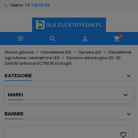
Telefon:
58 728 08 88
×
×
×
Moje listy życzeń
Utwórz listę życzeń
Zaloguj się
Utwórz nową listę
add_circle_outline
Musisz być zalogowany by zapisać produkty na
Nazwa listy życzeń
swojej liście życzeń.
0



shopping_cart
Strona główna
Oświetlenie LED
Oprawy LED
Oświetlenie
Anuluj
Zaloguj się
ogrodowe i zewnętrzne LED
Oprawa elewacyjna OE-3S
Anuluj
Utwórz listę życzeń
2xGU10 antracyt EC79035 EcoLight
KATEGORIE
MARKI
BANNER
favorite_border