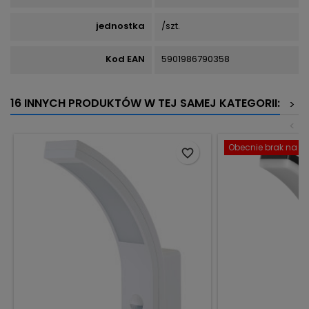
jednostka
/szt.
Kod EAN
5901986790358
16 INNYCH PRODUKTÓW W TEJ SAMEJ KATEGORII:
>
<
Obecnie brak na st
favorite_border