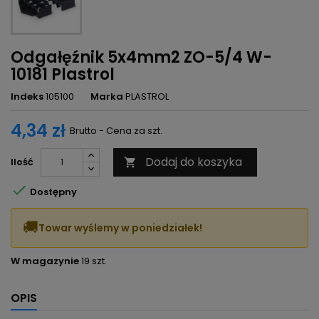
Odgałęźnik 5x4mm2 ZO-5/4 W-
10181 Plastrol
Indeks
105100
Marka
PLASTROL
4,34 zł
Brutto - Cena za szt.
Dodaj do koszyka
Ilość


Dostępny
🚚
Towar wyślemy w poniedziałek!
W magazynie
19 szt.
OPIS