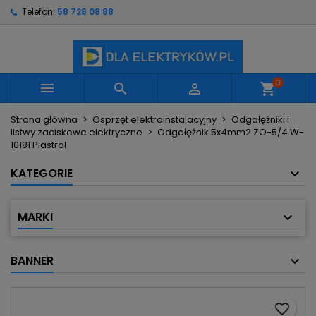
Telefon:
58 728 08 88
×
×
×
Moje listy życzeń
Utwórz listę życzeń
Zaloguj się
Utwórz nową listę
add_circle_outline
Musisz być zalogowany by zapisać produkty na
Nazwa listy życzeń
swojej liście życzeń.
0



shopping_cart
Strona główna
Osprzęt elektroinstalacyjny
Odgałęźniki i
Anuluj
Zaloguj się
listwy zaciskowe elektryczne
Odgałęźnik 5x4mm2 ZO-5/4 W-
Anuluj
Utwórz listę życzeń
10181 Plastrol
KATEGORIE
MARKI
BANNER
favorite_border