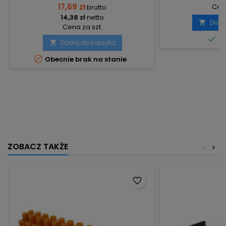
17,69 zł
Cena
brutto
14,38 zł
netto
Doda

Cena za szt.

Do
Dodaj do koszyka


Obecnie brak na stanie
ZOBACZ TAKŻE
<
>
favorite_border