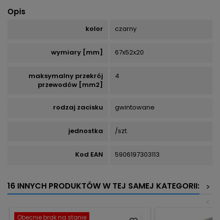
Opis
kolor
czarny
wymiary [mm]
67x52x20
maksymalny przekrój
4
przewodów [mm2]
rodzaj zacisku
gwintowane
jednostka
/szt.
Kod EAN
5906197303113
16 INNYCH PRODUKTÓW W TEJ SAMEJ KATEGORII:
>
<
Obecnie brak na stanie