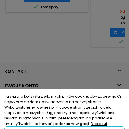

Dostępny
3,51 
2,85
Cena
Doda


Do

KONTAKT

TWOJE KONTO
Ta witryna korzysta z własnych plików cookie, aby zapewnić Ci

INFORMACJE DLA CIEBIE
najwyższy poziom doświadczenia na naszej stronie .
Wykorzystujemy również pliki cookie stron trzecich w celu
ulepszenia naszych usług, analizy a nastepnie wyświetlania

PRODUKTY
reklam związanych z Twoimi preferencjami na podstawie
analizy Twoich zachowań podczas nawigacji.
Dostosuj