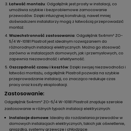
Łatwość montażu
: Odgałęźnik jest prosty w instalacji, co
umożliwia szybkie i bezproblemowe zamocowanie
przewodów. Dzięki intuicyjnej konstrukcji, nawet mniej
doświadczeni instalatorzy mogą z łatwością przeprowadzić
montaż.
Wszechstronność zastosowania
: Odgałęźnik 5x4mm² ZO-
5/4 W-10181 Plastroll jest idealnym rozwiązaniem do
różnorodnych instalacji elektrycznych. Można go stosować
zarówno w instalacjach domowych, jak i przemysłowych, co
zapewnia niezawodność i efektywność.
Oszczędność czasu i kosztów
: Dzięki swojej niezawodności i
łatwości montażu, odgałęźnik Plastroll pozwala na szybkie
przeprowadzanie instalacji, co znacząco redukuje czas
pracy oraz koszty eksploatacji.
Zastosowanie:
Odgałęźnik 5x4mm² ZO-5/4 W-10181 Plastroll znajduje szerokie
zastosowanie w różnych typach instalacji elektrycznych:
Instalacje domowe
: Idealny do rozdzielania przewodów w
domowych instalacjach elektrycznych, takich jak oświetlenie,
gniazdka, systemy grzewcze i chłodzące.