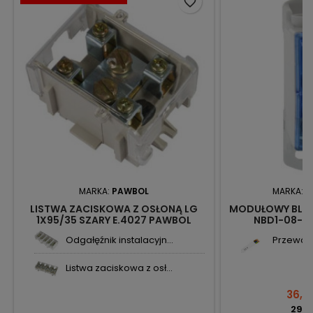
favorite_border
MARKA:
PAWBOL
MARKA:
N
LISTWA ZACISKOWA Z OSŁONĄ LG
MODUŁOWY BLOK
1X95/35 SZARY E.4027 PAWBOL
NBD1-08-16
Odgałęźnik instalacyjn...
Przewód 
Listwa zaciskowa z osł...
36,57
29,73