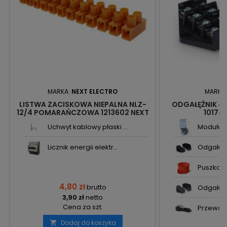
MARKA:
NEXT ELECTRO
MARKA
LISTWA ZACISKOWA NIEPALNA NLZ-
ODGAŁĘŹNIK 4
12/4 POMARAŃCZOWA 1213602 NEXT
10174
Uchwyt kablowy płaski ...
Modułowy
Licznik energii elektr...
Odgałęźn
Puszka p
4,80 zł
brutto
Odgałęźn
3,90 zł
netto
Cena za szt.
Przewód 
Dodaj do koszyka
