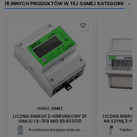
16 INNYCH PRODUKTÓW W TEJ SAMEJ KATEGORII:
>
<
favorite_border
MARKA:
SIMET
MAR
LICZNIK ENERGII 2-KIERUNKOWY 3F
LICZNIK ENERGI
SIMLIC LS-3FB MID 85403010
NA SZYNĘ 3-FA
FOTOWOLTAIKA SIMET
03
Podstawa bezpiecznikow...
Tablica l