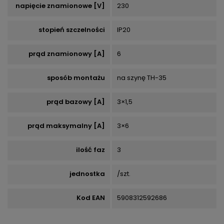
napięcie znamionowe [V]
230
stopień szczelności
IP20
prąd znamionowy [A]
6
sposób montażu
na szynę TH-35
prąd bazowy [A]
3×1,5
prąd maksymalny [A]
3×6
ilość faz
3
jednostka
/szt.
Kod EAN
5908312592686