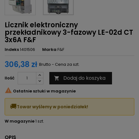
Licznik elektroniczny
przekładnikowy 3-fazowy LE-02d CT
3x6A F&F
Indeks
1401506
Marka
F&F
306,38 zł
Brutto - Cena za szt.
Dodaj do koszyka
Ilość


Ostatnie sztuki w magazynie
🚚
Towar wyślemy w poniedziałek!
W magazynie
1 szt.
OPIS