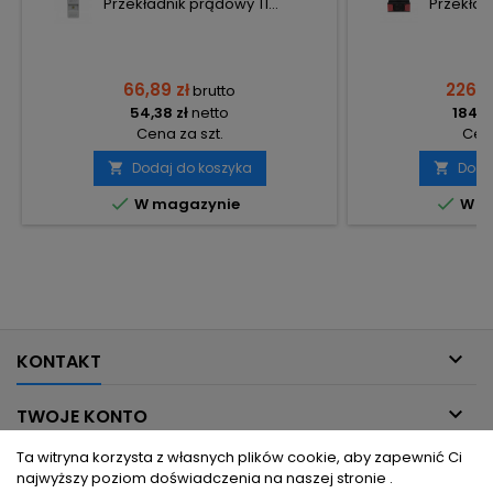
Przekładnik prądowy TI...
Przekład
66,89 zł
226,8
brutto
54,38 zł
netto
184,4
Cena za szt.
Cena
Dodaj do koszyka
Doda




W magazynie
W m

KONTAKT

TWOJE KONTO
Ta witryna korzysta z własnych plików cookie, aby zapewnić Ci

INFORMACJE DLA CIEBIE
najwyższy poziom doświadczenia na naszej stronie .