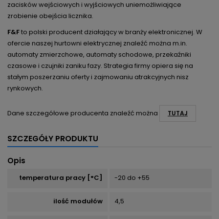
zacisków wejściowych i wyjściowych uniemożliwiające
zrobienie obejścia licznika.
F&F
to polski producent działający w branży elektronicznej. W
ofercie naszej hurtowni elektrycznej znaleźć można m.in.
automaty zmierzchowe, automaty schodowe, przekaźniki
czasowe i czujniki zaniku fazy. Strategia firmy opiera się na
stałym poszerzaniu oferty i zajmowaniu atrakcyjnych nisz
rynkowych.
Dane szczegółowe producenta znaleźć można
TUTAJ
SZCZEGÓŁY PRODUKTU
Opis
temperatura pracy [°C]
-20 do +55
ilość modułów
4,5