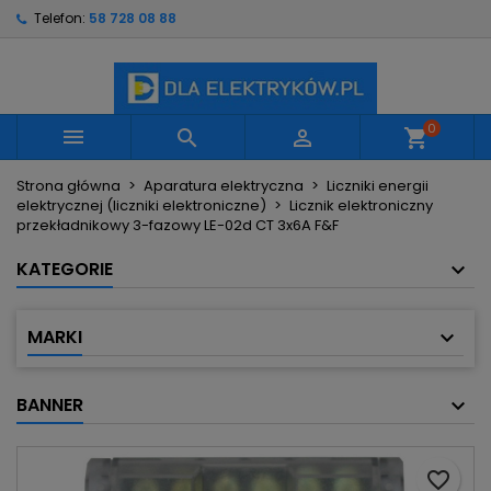
Telefon:
58 728 08 88
×
×
×
Moje listy życzeń
Utwórz listę życzeń
Zaloguj się
Utwórz nową listę
add_circle_outline
Musisz być zalogowany by zapisać produkty na
Nazwa listy życzeń
swojej liście życzeń.
0



shopping_cart
Strona główna
Aparatura elektryczna
Liczniki energii
Anuluj
Zaloguj się
elektrycznej (liczniki elektroniczne)
Licznik elektroniczny
Anuluj
Utwórz listę życzeń
przekładnikowy 3-fazowy LE-02d CT 3x6A F&F
KATEGORIE
MARKI
BANNER
favorite_border