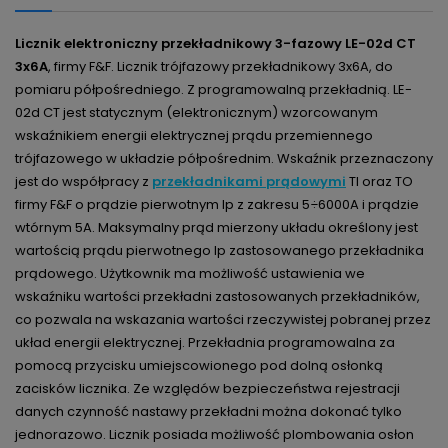
Licznik elektroniczny przekładnikowy 3-fazowy LE-02d CT
3x6A
, firmy F&F.
Licznik trójfazowy przekładnikowy 3x6A, do
pomiaru półpośredniego. Z programowalną przekładnią. LE-
02d CT jest statycznym (elektronicznym) wzorcowanym
wskaźnikiem energii elektrycznej prądu przemiennego
trójfazowego w układzie półpośrednim. Wskaźnik przeznaczony
jest do współpracy z
przekładnikami prądowymi
TI oraz TO
firmy F&F o prądzie pierwotnym Ip z zakresu 5÷6000A i prądzie
wtórnym 5A. Maksymalny prąd mierzony układu określony jest
wartością prądu pierwotnego Ip zastosowanego przekładnika
prądowego. Użytkownik ma możliwość ustawienia we
wskaźniku wartości przekładni zastosowanych przekładników,
co pozwala na wskazania wartości rzeczywistej pobranej przez
układ energii elektrycznej.
Przekładnia programowalna za
pomocą przycisku umiejscowionego pod dolną osłonką
zacisków licznika.
Ze względów
bezpieczeństwa rejestracji
danych czynność nastawy przekładni można dokonać tylko
jednorazowo. Licznik posiada możliwość plombowania osłon