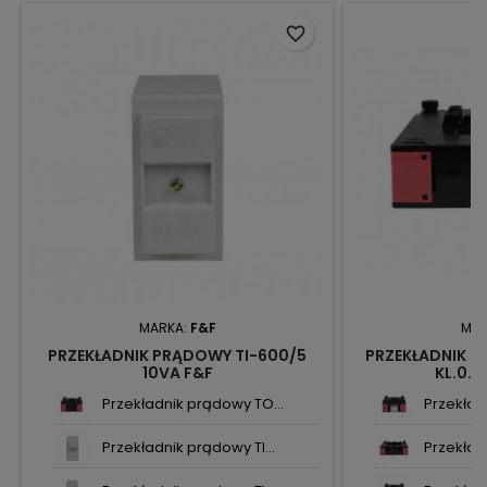
favorite_border
MARKA:
F&F
MAR
PRZEKŁADNIK PRĄDOWY TI-600/5
PRZEKŁADNIK 
10VA F&F
KL.0.5
Przekładnik prądowy TO...
Przekład
Przekładnik prądowy TI...
Przekład