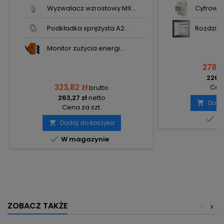
Wyzwalacz wzrostowy MX...
Cyfrowy l
Podkładka sprężysta A2...
Rozdzielni
Monitor zużycia energi...
278,7
226,6
323,82 zł
Cena
brutto
263,27 zł
netto
Doda

Cena za szt.

Do
Dodaj do koszyka


W magazynie
ZOBACZ TAKŻE
<
>