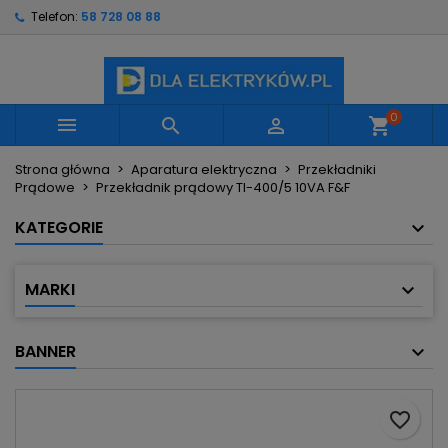
Telefon:
58 728 08 88
×
×
×
Moje listy życzeń
Utwórz listę życzeń
Zaloguj się
Utwórz nową listę
add_circle_outline
Musisz być zalogowany by zapisać produkty na
Nazwa listy życzeń
swojej liście życzeń.
0



shopping_cart
Strona główna
Aparatura elektryczna
Przekładniki
Anuluj
Zaloguj się
Prądowe
Przekładnik prądowy TI-400/5 10VA F&F
Anuluj
Utwórz listę życzeń
KATEGORIE
MARKI
BANNER
favorite_border