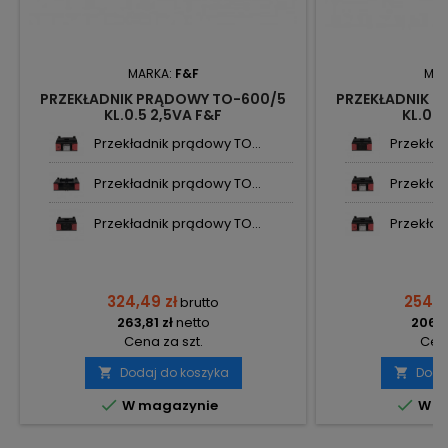
MARKA:
F&F
MAR
PRZEKŁADNIK PRĄDOWY TO-600/5
PRZEKŁADNIK 
KL.0.5 2,5VA F&F
KL.0.5
Przekładnik prądowy TO...
Przekład
Przekładnik prądowy TO...
Przekład
Przekładnik prądowy TO...
Przekład
324,49 zł
254,3
brutto
263,81 zł
netto
206,7
Cena za szt.
Cena
Dodaj do koszyka
Doda




W magazynie
W m