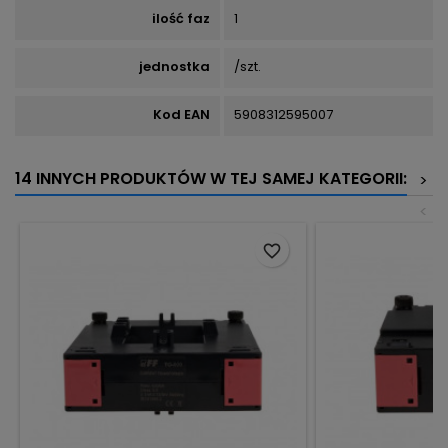
ilość faz
1
jednostka
/szt.
Kod EAN
5908312595007
14 INNYCH PRODUKTÓW W TEJ SAMEJ KATEGORII:
>
<
favorite_border