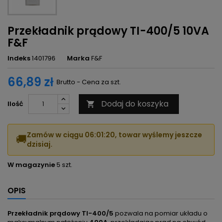
Przekładnik prądowy TI-400/5 10VA
F&F
Indeks
1401796
Marka
F&F
66,89 zł
Brutto - Cena za szt.
Dodaj do koszyka
Ilość

Zamów w ciągu
06:01:20
, towar wyślemy jeszcze
🚚
dzisiaj.
W magazynie
5 szt.
OPIS
Przekładnik prądowy TI-400/5
pozwala na pomiar układu o