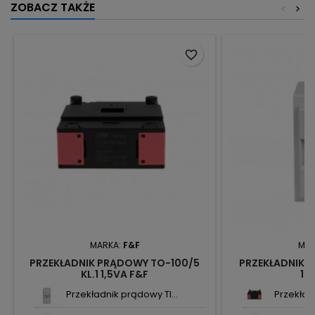
ZOBACZ TAKŻE
<
>
favorite_border
MARKA:
F&F
MAR
PRZEKŁADNIK PRĄDOWY TO-100/5
PRZEKŁADNIK 
KL.1 1,5VA F&F
10
Przekładnik prądowy TI...
Przekład