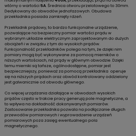
maksymalnym natężeniu
400A
, przekładając prąd na obwód
wtórny o wartości
5A
. Średnica otworu przelotowego to 30mm.
Dedykowany do obwodów jednofazowych. Obudowa
przekładnika posiada zamknięty rdzeń.
Przekładnik prądowy, to bardzo funkcjonalne urządzenie,
pozwalające na bezpieczny pomiar wartości prądu w
wybranym układzie elektrycznym zaprojektowanym do dużych
obciążeń i w związku z tym do wysokich prądów.
Funkcjonalność przekładników polega na tym, że dzięki nim
pomiary mogą być wykonywane za pomocą mierników o
niższych wartościach, niż prądy w głównym obwodzie. Dzięki
temu mierniki są tańsze, ogólnodostępne, pomiar jest
bezpieczniejszy, ponieważ za pomocą przekładnika operuje
się na niższych prądach oraz obwód kontrolowany oddzielony
jest galwanicznie od obwodu głównego.
Co więcej urządzania działające w obwodach wysokich
prądów często w trakcie pracy generują pole magnetyczne, a
to wpływa na dokładność dokonywanych pomiarów.
Zastosowanie przekładnika pozwala na podłączanie długich
przewodów pomiarowych i wyprowadzenie urządzeń
pomiarowych poza zasięg ewentualnego pola
magnetycznego.