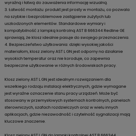
wyraźną i łatwą do zauważenia informację wizualną.
3. Łatwość montażu: produkt jest prosty w montażu, co pozwala
na szybkie i bezproblemowe zastąpienie zużytych lub
uszkodzonych elementów. Standardowe wymiary i
kompatybilność z lampką kontrolną AST B 666344 Redline GE
sprawiają, że klosz idealnie pasuje do swojego przeznaczenia.
4. Bezpieczeństwo użytkowania: dzięki wysokiej jakości
materiałom, klosz zielony AST L GN jest odporny na działanie
wysokich temperatur oraz nie koroduje, co zapewnia
bezpieczne użytkowanie w różnych środowiskach pracy.
Klosz zielony AST L GN jest idealnym rozwiązaniem dla
wszelkiego rodzaju instalacji elektrycznych, gdzie wymagane
jest wyraźne oznaczenie stanu pracy urządzeń. Może być
stosowany w przemysłowych systemach kontrolnych, panelach
sterowniczych, szafach rozdzielczych oraz w wielu innych
aplikacjach, gdzie niezawodność i czytelność sygnalizacji mają
kluczowe znaczenie.
Klosz zielony AST L GN do lampki kontrolnej AST B 666344