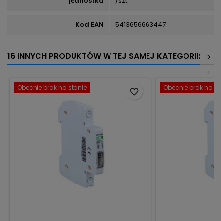
jednostka
/szt.
Kod EAN
5413656663447
16 INNYCH PRODUKTÓW W TEJ SAMEJ KATEGORII:
>
<
Obecnie brak na stanie
Obecnie brak na st
favorite_border