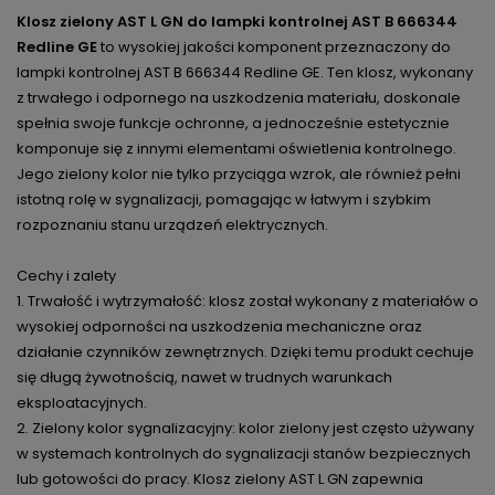
Klosz zielony AST L GN do lampki kontrolnej AST B 666344
Redline GE
to wysokiej jakości komponent przeznaczony do
lampki kontrolnej AST B 666344 Redline GE. Ten klosz, wykonany
z trwałego i odpornego na uszkodzenia materiału, doskonale
spełnia swoje funkcje ochronne, a jednocześnie estetycznie
komponuje się z innymi elementami oświetlenia kontrolnego.
Jego zielony kolor nie tylko przyciąga wzrok, ale również pełni
istotną rolę w sygnalizacji, pomagając w łatwym i szybkim
rozpoznaniu stanu urządzeń elektrycznych.
Cechy i zalety
1. Trwałość i wytrzymałość: klosz został wykonany z materiałów o
wysokiej odporności na uszkodzenia mechaniczne oraz
działanie czynników zewnętrznych. Dzięki temu produkt cechuje
się długą żywotnością, nawet w trudnych warunkach
eksploatacyjnych.
2. Zielony kolor sygnalizacyjny: kolor zielony jest często używany
w systemach kontrolnych do sygnalizacji stanów bezpiecznych
lub gotowości do pracy. Klosz zielony AST L GN zapewnia