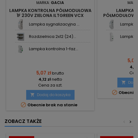
MARKA:
GACIA
MARK
LAMPKA KONTROLNA PÓŁMODUŁOWA
LAMPKA K
1F 230V ZIELONA ILTGREEN VCX
PÓŁMODUŁOWA 
230
Lampka sygnalizacyjna ...
Lampka s
Rozdzielnica 2x12 (24)...
Lampka s
Lampka kontrolna 1-faz...
5,07
4,12
5,07 zł
Cena
brutto
4,12 zł
netto
Doda

Cena za szt.

Obecnie 
Dodaj do koszyka


Obecnie brak na stanie
ZOBACZ TAKŻE
<
>