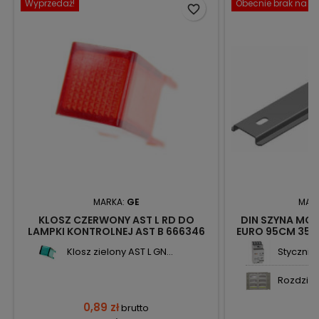
Wyprzedaż!
Obecnie brak na st
favorite_border
MARKA:
GE
MAR
KLOSZ CZERWONY AST L RD DO
DIN SZYNA MO
LAMPKI KONTROLNEJ AST B 666346
EURO 95CM 35X
REDLINE GE
Klosz zielony AST L GN...
Stycznik
Rozdzieln
0,89 zł
brutto