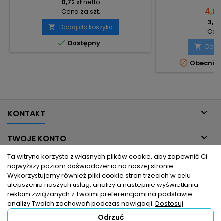
0,72 zł
netto
4,81 
Cena za szt.
3,91
Dodaj do koszyka

Cena

Dostępny
Doda


Obecnie 

KONTAKT

TWOJE KONTO
Ta witryna korzysta z własnych plików cookie, aby zapewnić Ci

INFORMACJE DLA CIEBIE
najwyższy poziom doświadczenia na naszej stronie .
Wykorzystujemy również pliki cookie stron trzecich w celu
ulepszenia naszych usług, analizy a nastepnie wyświetlania

PRODUKTY
reklam związanych z Twoimi preferencjami na podstawie
analizy Twoich zachowań podczas nawigacji.
Dostosuj
Odrzuć