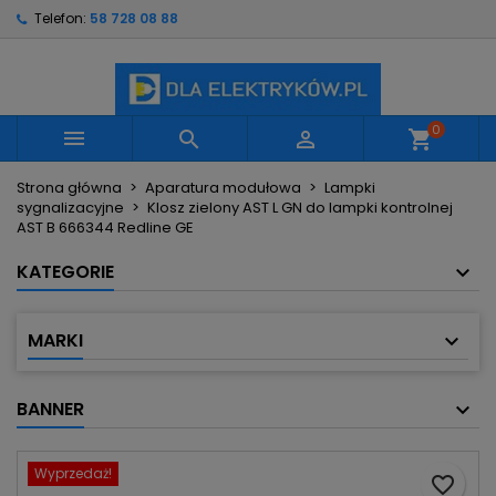
Telefon:
58 728 08 88
×
×
×
Moje listy życzeń
Utwórz listę życzeń
Zaloguj się
Utwórz nową listę
add_circle_outline
Musisz być zalogowany by zapisać produkty na
Nazwa listy życzeń
swojej liście życzeń.
0



shopping_cart
Strona główna
Aparatura modułowa
Lampki
Anuluj
Zaloguj się
sygnalizacyjne
Klosz zielony AST L GN do lampki kontrolnej
Anuluj
Utwórz listę życzeń
AST B 666344 Redline GE
KATEGORIE
MARKI
BANNER
Wyprzedaż!
favorite_border