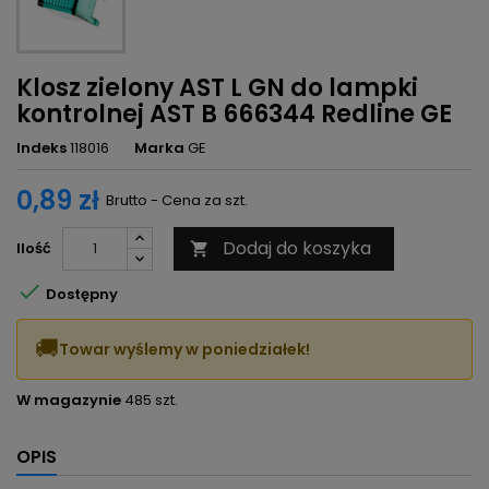
Klosz zielony AST L GN do lampki
kontrolnej AST B 666344 Redline GE
Indeks
118016
Marka
GE
0,89 zł
Brutto - Cena za szt.
Dodaj do koszyka
Ilość


Dostępny
🚚
Towar wyślemy w poniedziałek!
W magazynie
485 szt.
OPIS