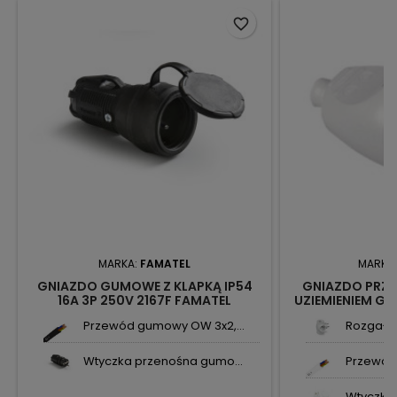
favorite_border
MARKA:
FAMATEL
MARKA
GNIAZDO GUMOWE Z KLAPKĄ IP54
GNIAZDO PRZE
16A 3P 250V 2167F FAMATEL
UZIEMIENIEM GN-
Przewód gumowy OW 3x2,...
Rozgałęźn
Wtyczka przenośna gumo...
Przewód 
Wtyczka 1