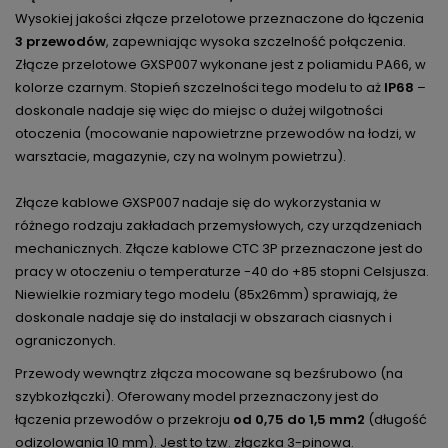
Wysokiej jakości złącze przelotowe przeznaczone do łączenia
3 przewodów
, zapewniając wysoka szczelność połączenia.
Złącze przelotowe GXSP007 wykonane jest z poliamidu PA66, w
kolorze czarnym. Stopień szczelności tego modelu to aż
IP68
–
doskonale nadaje się więc do miejsc o dużej wilgotności
otoczenia (mocowanie napowietrzne przewodów na łodzi, w
warsztacie, magazynie, czy na wolnym powietrzu).
Złącze kablowe GXSP007 nadaje się do wykorzystania w
różnego rodzaju zakładach przemysłowych, czy urządzeniach
mechanicznych. Złącze kablowe CTC 3P przeznaczone jest do
pracy w otoczeniu o temperaturze -40 do +85 stopni Celsjusza.
Niewielkie rozmiary tego modelu (85x26mm) sprawiają, że
doskonale nadaje się do instalacji w obszarach ciasnych i
ograniczonych.
Przewody wewnątrz złącza mocowane są bezśrubowo (na
szybkozłączki). Oferowany model przeznaczony jest do
łączenia przewodów o przekroju
od 0,75 do 1,5 mm2
(długość
odizolowania 10 mm). Jest to tzw. złączka 3-pinowa.