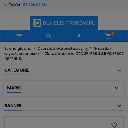
Telefon:
58 728 08 88
×
×
×
Moje listy życzeń
Utwórz listę życzeń
Zaloguj się
Utwórz nową listę
add_circle_outline
Musisz być zalogowany by zapisać produkty na
Nazwa listy życzeń
swojej liście życzeń.
0



shopping_cart
Strona główna
Osprzęt elektroinstalacyjny
Gniazda i
Anuluj
Zaloguj się
wtyczki przenośne
Złącze kablowe CTC 3P IP68 3x1,5 GXSP007
Anuluj
Utwórz listę życzeń
GREENLUX
KATEGORIE
MARKI
BANNER
favorite_border