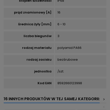
stopień szczelności
IP68
prąd znamionowy [A]
16
średnica żyły [mm]
6 - 10
liczba biegunów
3
rodzaj materiału
polyamid PA66
rodzaj zacisku
bezśrubowe
jednostka
/szt.
Kod EAN
8592660123998
16 INNYCH PRODUKTÓW W TEJ SAMEJ KATEGORII:
>
<