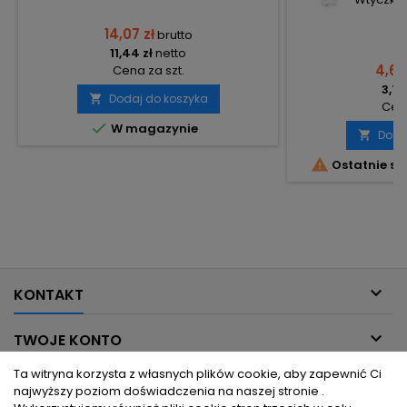
14,07 zł
brutto
11,44 zł
netto
4,62
Cena za szt.
3,76
Dodaj do koszyka

Cena

W magazynie
Doda


Ostatnie sz

KONTAKT

TWOJE KONTO
Ta witryna korzysta z własnych plików cookie, aby zapewnić Ci

INFORMACJE DLA CIEBIE
najwyższy poziom doświadczenia na naszej stronie .