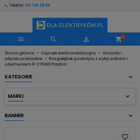
Telefon:
58 728 08 88
×
×
×
Moje listy życzeń
Utwórz listę życzeń
Zaloguj się
Utwórz nową listę
add_circle_outline
Musisz być zalogowany by zapisać produkty na
Nazwa listy życzeń
swojej liście życzeń.
0



shopping_cart
Strona główna
Osprzęt elektroinstalacyjny
Gniazda i
Anuluj
Zaloguj się
wtyczki przenośne
Rozgałęźnik podwójny z wyłącznikiem i
Anuluj
Utwórz listę życzeń
uziemieniem R-270WS Plastrol
KATEGORIE
MARKI
BANNER
favorite_border