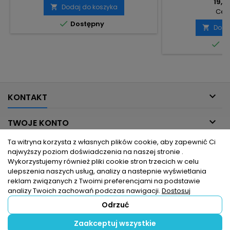
19,95
Dodaj do koszyka

Cena

Dostępny
Doda


Do

KONTAKT

TWOJE KONTO
Ta witryna korzysta z własnych plików cookie, aby zapewnić Ci

INFORMACJE DLA CIEBIE
najwyższy poziom doświadczenia na naszej stronie .
Wykorzystujemy również pliki cookie stron trzecich w celu
ulepszenia naszych usług, analizy a nastepnie wyświetlania

PRODUKTY
reklam związanych z Twoimi preferencjami na podstawie
analizy Twoich zachowań podczas nawigacji.
Dostosuj
Odrzuć
© Copyright 2026 hurtownia elektryczna dlaelektrykow.pl. Wszelkie
Zaakceptuj wszystkie