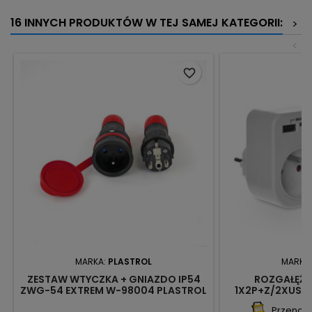
16 INNYCH PRODUKTÓW W TEJ SAMEJ KATEGORII:
>
<
favorite_border
MARKA:
PLASTROL
MARKA
ZESTAW WTYCZKA + GNIAZDO IP54
ROZGAŁĘŹNI
ZWG-54 EXTREM W-98004 PLASTROL
1X2P+Z/2XUSB 
Przenośny