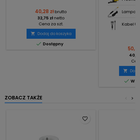
40,28 zł
brutto
Lampa wa
32,75 zł
netto
Cena za szt.
Kabel USB
Dodaj do koszyka


Dostępny
50,36
40,94
Cena
Doda


W m
ZOBACZ TAKŻE
<
>
favorite_border