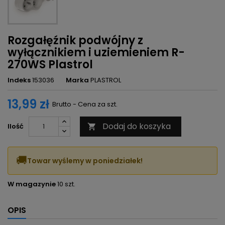
Rozgałęźnik podwójny z
wyłącznikiem i uziemieniem R-
270WS Plastrol
Indeks
153036
Marka
PLASTROL
13,99 zł
Brutto - Cena za szt.
Dodaj do koszyka
Ilość

🚚
Towar wyślemy w poniedziałek!
W magazynie
10 szt.
OPIS