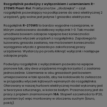
Rozgałęźnik podwójny z wyłącznikiem i uziemieniem R-
270WS Plast-Rol
. Praktyczna tzw. „złodziejka” – czyli
rozgałęźnik pozwalający na podłączenie do sieci elektrycznej 2
urządzeń, gdy wolne jest jedynie 1 gniazdko elektryczne.
Rozgałęźnik
R-270WS
to bardzo wygodne rozwiązanie, w
którym zastosowano dodatkowy wyłącznik 1-0. Taki model
umożliwia bowiem odcięcie napięcia bez konieczności
wyciągania wtyczek urządzeń z rozgałęźnika. Zapobiega to
luzowaniu gniazda zasilania, nie ma bowiem konieczności
wyciągania wtyczki z gniazda po zakończonej pracy
urządzenia. Wystarczy po prostu kliknąć wyłącznik i następuje
odcięcie prądu.
Podwójny rozgałęźnik z wyłącznikiem pozwala na wpięcie
pionowe tak, aby dwa urządzenia mogły korzysta ć z zasilania
jednocześnie. Uziemienie w obu gniazdach jest bowiem
umiejscowione w taki sposób, aby nie kolidowało to zwłaszcza
w przypadku wtyczek kątowych wpinanych do rozgałęźnika.
Oferowany w naszej hurtowni elektrycznej model wykonany jest
w tworzywa sztucznego, w kolorze białym. Przeznaczony jest do
pracy z prądem znamionowym
16A
. Stopień szczelności to IP20,
powinien być więc montowany w otoczeniu suchym (biuro,
pokój).