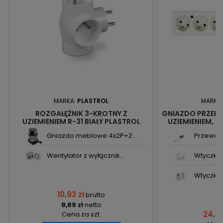
MARKA:
PLASTROL
MARKA
ROZGAŁĘŹNIK 3-KROTNY Z
GNIAZDO PRZEDŁ
UZIEMIENIEM R-31 BIAŁY PLASTROL
UZIEMIENIEM, Z
570WS BI
Gniazdo meblowe 4x2P+Z...
Przewód 
Wentylator z wyłącznik...
Wtyczka 
Wtyczka 
10,93 zł
brutto
8,89 zł
netto
24,54
Cena za szt.