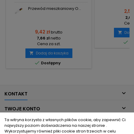
Przewód mieszkaniowy O...
2,52
2,05
Cena
9,42 zł
brutto
Doda

7,66 zł
netto

Do
Cena za szt.
Dodaj do koszyka


Dostępny

KONTAKT

TWOJE KONTO
Ta witryna korzysta z własnych plików cookie, aby zapewnić Ci

INFORMACJE DLA CIEBIE
najwyższy poziom doświadczenia na naszej stronie .
Wykorzystujemy również pliki cookie stron trzecich w celu