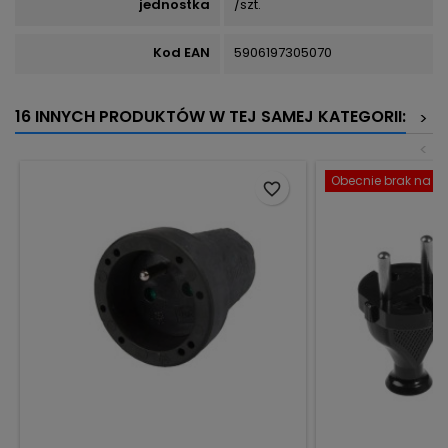
jednostka
/szt.
Kod EAN
5906197305070
16 INNYCH PRODUKTÓW W TEJ SAMEJ KATEGORII:
>
<
Obecnie brak na st
favorite_border