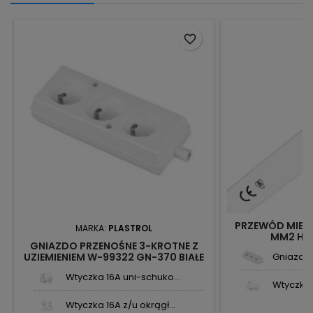
favorite_border
PRZEWÓD MIES
MARKA:
PLASTROL
MM2 H0
GNIAZDO PRZENOŚNE 3-KROTNE Z
UZIEMIENIEM W-99322 GN-370 BIAŁE
Gniazdo 
PLASTROL
Wtyczka 16A uni-schuko...
Wtyczka 1
Wtyczka 16A z/u okrągł...