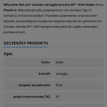
Wtyczka 16A uni-schuko okrągła prosta WT-40H biała
, firmy
Plastrol
.
Wtyczka prosta, pojedyncza, Uni-Schuko (2p+Z
Schuko), w kolorze białym. Posiada uziemienie oraz boczne
blaszki, pozwalające na płynne wpięcie wtyczki do gniazda Uni-
Schuko.
Model WT-40H
d
edykowany jest do użytku wewnątrz
pomieszczeń.
SZCZEGÓŁY PRODUKTU
Opis
kolor
biały
kształt
okrągły
stopień szczelności
IP20
prąd znamionowy [A]
16