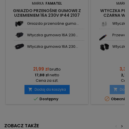
MARKA:
FAMATEL
MARKA
GNIAZDO PRZENOŚNE GUMOWE Z
WTYCZKA PRO
UZIEMIENIEM 16A 230V IP44 2107
CZARNA W-9
FAMATEL
Gniazdo przenośne gumo...
Wtyczka 
Wtyczka gumowa 16A 230...
Przewód 
Wtyczka gumowa 16A 230...
Wtyczka 
21,99 zł
3,32
brutto
17,88 zł
netto
2,70
Cena za szt.
Cena
Dodaj do koszyka
Doda




Dostępny
Obecnie 
ZOBACZ TAKŻE
<
>