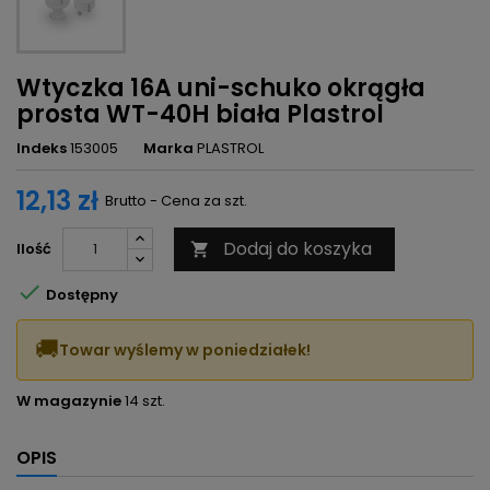
Wtyczka 16A uni-schuko okrągła
prosta WT-40H biała Plastrol
Indeks
153005
Marka
PLASTROL
12,13 zł
Brutto - Cena za szt.
Dodaj do koszyka
Ilość


Dostępny
🚚
Towar wyślemy w poniedziałek!
W magazynie
14 szt.
OPIS