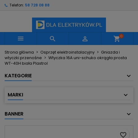
Telefon:
58 728 08 88
×
×
×
Moje listy życzeń
Utwórz listę życzeń
Zaloguj się
Utwórz nową listę
add_circle_outline
Musisz być zalogowany by zapisać produkty na
Nazwa listy życzeń
swojej liście życzeń.
0



shopping_cart
Strona główna
Osprzęt elektroinstalacyjny
Gniazda i
Anuluj
Zaloguj się
wtyczki przenośne
Wtyczka 16A uni-schuko okrągła prosta
Anuluj
Utwórz listę życzeń
WT-40H biała Plastrol
KATEGORIE
MARKI
BANNER
favorite_border