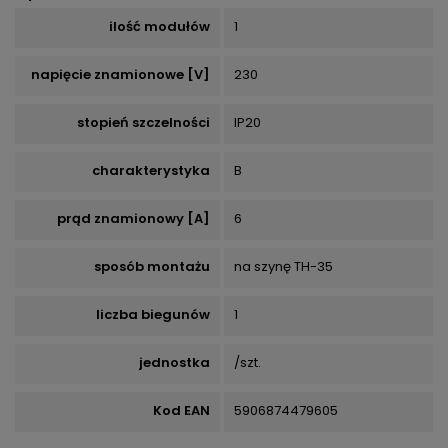
ilość modułów
1
napięcie znamionowe [V]
230
stopień szczelności
IP20
charakterystyka
B
prąd znamionowy [A]
6
sposób montażu
na szynę TH-35
liczba biegunów
1
jednostka
/szt.
Kod EAN
5906874479605