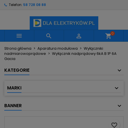
Telefon:
58 728 08 88
×
×
×
Moje listy życzeń
Utwórz listę życzeń
Zaloguj się
Utwórz nową listę
add_circle_outline
Musisz być zalogowany by zapisać produkty na
Nazwa listy życzeń
swojej liście życzeń.
0



shopping_cart
Strona główna
Aparatura modułowa
Wyłączniki
Anuluj
Zaloguj się
nadmiarowoprądowe
Wyłącznik nadprądowy 6kA B 1P 6A
Anuluj
Utwórz listę życzeń
Gacia
KATEGORIE
MARKI
BANNER
favorite_border