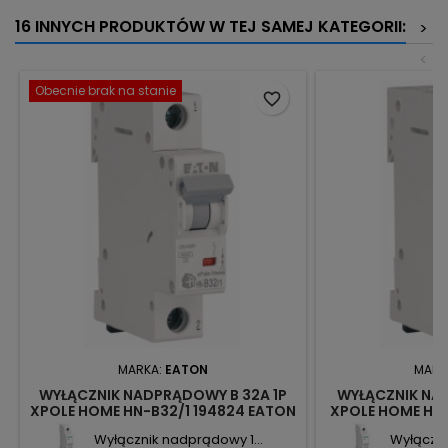
16 INNYCH PRODUKTÓW W TEJ SAMEJ KATEGORII:
>
<
Obecnie brak na stanie
favorite_border
MARKA:
EATON
MARK
WYŁĄCZNIK NADPRĄDOWY B 32A 1P
WYŁĄCZNIK NAD
XPOLE HOME HN-B32/1 194824 EATON
XPOLE HOME HN-
Wyłącznik nadprądowy 1...
Wyłączni