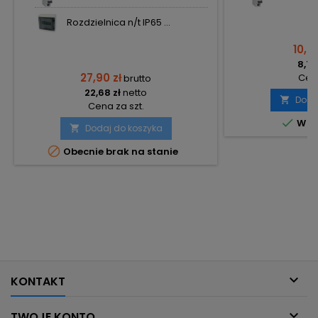
Rozdzielnica n/t IP65 ...
10,81
8,79
27,90 zł
Cena
brutto
22,68 zł
netto
Doda

Cena za szt.

W m
Dodaj do koszyka


Obecnie brak na stanie

KONTAKT

TWOJE KONTO