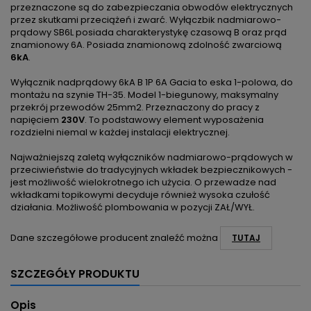
przeznaczone są do zabezpieczania obwodów elektrycznych
przez skutkami przeciążeń i zwarć. Wyłączbik nadmiarowo-
prądowy SB6L posiada charakterystykę czasową B oraz prąd
znamionowy 6A. Posiada znamionową zdolność zwarciową
6kA
.
Wyłącznik nadprądowy 6kA B 1P 6A Gacia to eska 1-polowa, do
montażu na szynie TH-35. Model 1-biegunowy, maksymalny
przekrój przewodów 25mm2. Przeznaczony do pracy z
napięciem
230V
. To podstawowy element wyposażenia
rozdzielni niemal w każdej instalacji elektrycznej.
Najważniejszą zaletą wyłączników nadmiarowo-prądowych w
przeciwieństwie do tradycyjnych wkładek bezpiecznikowych -
jest możliwość wielokrotnego ich użycia. O przewadze nad
wkładkami topikowymi decyduje również wysoka czułość
działania. Możliwość plombowania w pozycji ZAŁ/WYŁ.
Dane szczegółowe producent znaleźć można
TUTAJ
SZCZEGÓŁY PRODUKTU
Opis