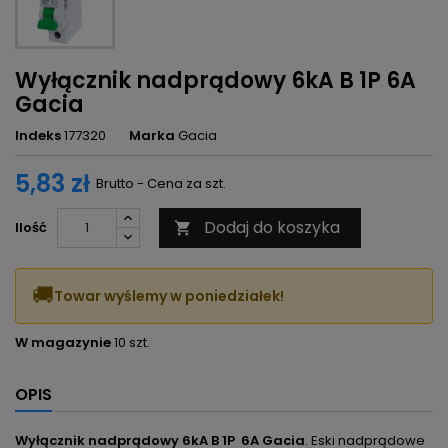
Wyłącznik nadprądowy 6kA B 1P 6A
Gacia
Indeks
177320
Marka
Gacia
5,83 zł
Brutto - Cena za szt.
Dodaj do koszyka
Ilość

🚚
Towar wyślemy w poniedziałek!
W magazynie
10 szt.
OPIS
Wyłącznik nadprądowy 6kA B 1P 6A Gacia
. Eski nadprądowe