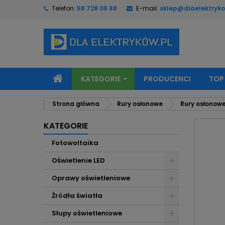
Telefon:
58 728 08 88
E-mail:
sklep@dlaelektryko
M
U
Z
add_circle_outline
Mu
Na
KATEGORIE
PRODUCENCI
TOP
Strona główna
Rury osłonowe
Rury osłonow
KATEGORIE
Fotowoltaika
Oświetlenie LED
Oprawy oświetleniowe
Źródła światła
Słupy oświetleniowe