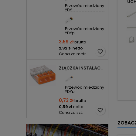
UCH
Przewód miedziany
YDY ...
Przewód miedziany
YDYp...
3,59 zł
brutto
2,92 zł
netto
favorite_border
Cena za metr
ZŁĄCZKA INSTALACYJNA 3X COMPACT POMARAŃCZOWA 2273-203 WAGO
Przewód miedziany
YDYp...
0,73 zł
brutto
0,59 zł
netto
favorite_border
Cena za szt.
ZOBACZ