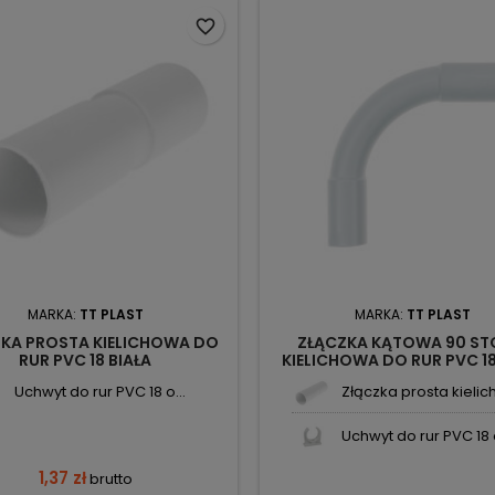
favorite_border
MARKA:
TT PLAST
MARKA:
TT PLAST
KA PROSTA KIELICHOWA DO
ZŁĄCZKA KĄTOWA 90 ST
RUR PVC 18 BIAŁA
KIELICHOWA DO RUR PVC 18
Uchwyt do rur PVC 18 o...
Złączka prosta kielich.
Uchwyt do rur PVC 18 o
1,37 zł
brutto