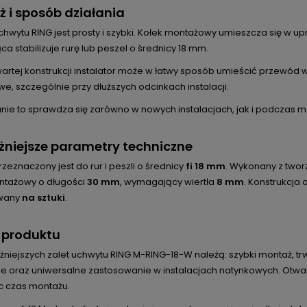
 i sposób działania
chwytu RING jest prosty i szybki. Kołek montażowy umieszcza się w 
a stabilizuje rurę lub peszel o średnicy 18 mm.
wartej konstrukcji instalator może w łatwy sposób umieścić przewód
, szczególnie przy dłuższych odcinkach instalacji.
nie to sprawdza się zarówno w nowych instalacjach, jak i podczas mo
niejsze parametry techniczne
zeznaczony jest do rur i peszli o średnicy
fi 18 mm
. Wykonany z two
ntażowy o długości
30 mm
, wymagający wiertła
8 mm
. Konstrukcja
wany
na sztuki
.
 produktu
żniejszych zalet uchwytu RING M-RING-18-W należą: szybki montaż, t
e oraz uniwersalne zastosowanie w instalacjach natynkowych. Otwart
c czas montażu.