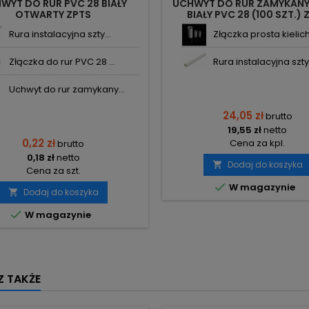
WYT DO RUR PVC 28 BIAŁY
UCHWYT DO RUR ZAMYKANY
OTWARTY ZPTS
BIAŁY PVC 28 (100 SZT.) 
Rura instalacyjna szty...
Złączka prosta kielich.
Złączka do rur PVC 28 ...
Rura instalacyjna szty.
Uchwyt do rur zamykany...
24,05 zł
brutto
19,55 zł
netto
0,22 zł
Cena za kpl.
brutto
0,18 zł
netto
Dodaj do koszyka

Cena za szt.

W magazynie
Dodaj do koszyka


W magazynie
 TAKŻE