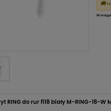
🚚
To
W maga
t RING do rur fi18 biały M-RING-18-W 