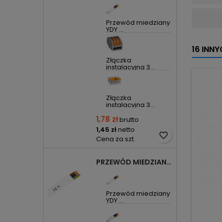
Przewód miedziany
YDY ...
16 INN
Złączka
instalacyjna 3...
Złączka
instalacyjna 3...
1,78 zł
brutto
1,45 zł
netto
favorite_border
Cena za szt.
PRZEWÓD MIEDZIANY YDYP DRUT 3X1,5MM2 ŻO 450/750V
Przewód miedziany
YDY ...