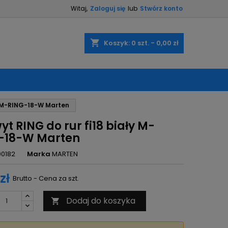
Witaj,
Zaloguj się
lub
Stwórz konto
×
×
×
shopping_cart
Koszyk:
0
szt. - 0,00 zł
ę
ły M-RING-18-W Marten
ń
t RING do rur fi18 biały M-
-18-W Marten
00182
Marka
MARTEN
zł
Brutto - Cena za szt.
Dodaj do koszyka
