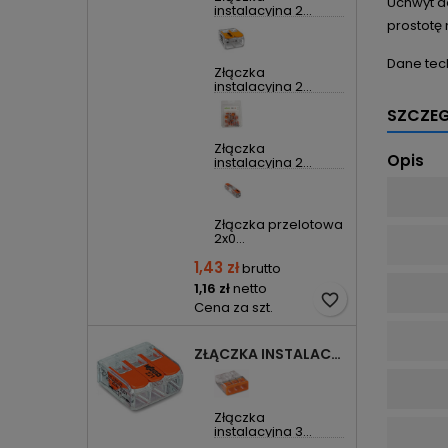
Uchwyt do
instalacyjna 2...
prostotę 
Dane tec
Złączka
instalacyjna 2...
SZCZE
Złączka
Opis
instalacyjna 2...
Złączka przelotowa
2x0...
1,43 zł
brutto
1,16 zł
netto
favorite_border
Cena za szt.
ZŁĄCZKA INSTALACYJNA 3X UNIWERSALNA COMPACT 221-413 WAGO
Złączka
instalacyjna 3...