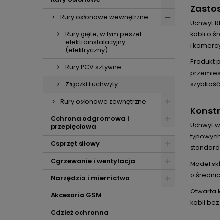
Zastos
Rury osłonowe wewnętrzne
Uchwyt R
Rury gięte, w tym peszel
kabli o ś
elektroinstalacyjny
i komerc
(elektryczny)
Produkt 
Rury PCV sztywne
przemiesz
Złączki i uchwyty
szybkość
Rury osłonowe zewnętrzne
Konstr
Ochrona odgromowa i
Uchwyt w
przepięciowa
typowych
Osprzęt siłowy
standard
Ogrzewanie i wentylacja
Model sk
o średni
Narzędzia i miernictwo
Otwarta k
Akcesoria GSM
kabli be
Odzież ochronna