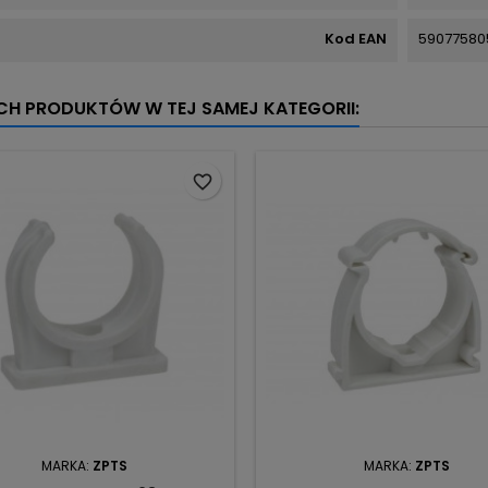
Kod EAN
59077580
YCH PRODUKTÓW W TEJ SAMEJ KATEGORII:
favorite_border
MARKA:
ZPTS
MARKA:
ZPTS