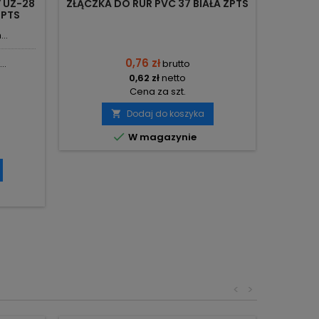
 UZ-28
ZŁĄCZKA DO RUR PVC 37 BIAŁA ZPTS
ZŁ
ZPTS
DWUKIE
PV
..
0,76 zł
..
brutto
0,62 zł
netto
Cena za szt.
Dodaj do koszyka


W magazynie
<
>