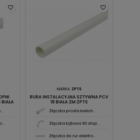
favorite_border
favorite_border
MARKA:
ZPTS
OPNI
RURA INSTALACYJNA SZTYWNA PCV
 BIAŁA
18 BIAŁA 2M ZPTS
..
Złączka prosta kielich...
...
Złączka kątowa 90 stop...
Złączka do rur elektro...