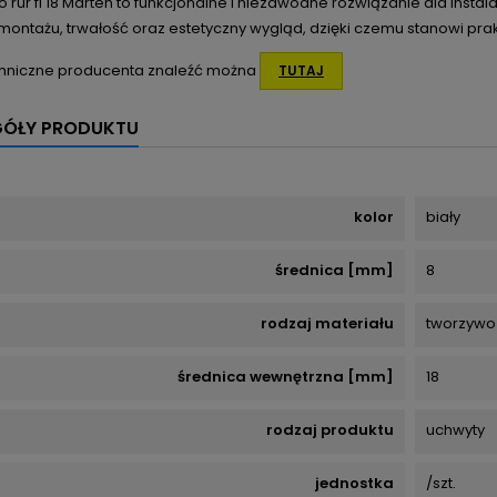
 rur fi 18 Marten to funkcjonalne i niezawodne rozwiązanie dla instala
montażu, trwałość oraz estetyczny wygląd, dzięki czemu stanowi prakt
hniczne producenta znaleźć można
TUTAJ
GÓŁY PRODUKTU
kolor
biały
średnica [mm]
8
rodzaj materiału
tworzywo
średnica wewnętrzna [mm]
18
rodzaj produktu
uchwyty
jednostka
/szt.