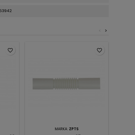
53942
<
>
favorite_border
favorite_border
MARKA:
ZPTS
MAR