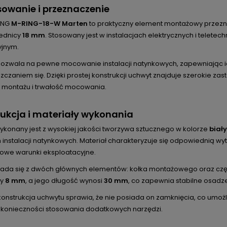
owanie i przeznaczenie
ING
M-RING-18-W Marten
to praktyczny element montażowy przezna
rednicy
18 mm
. Stosowany jest w instalacjach elektrycznych i telet
yjnym.
pozwala na pewne mocowanie instalacji natynkowych, zapewniając 
czaniem się. Dzięki prostej konstrukcji uchwyt znajduje szerokie zas
 montażu i trwałość mocowania.
ukcja i materiały wykonania
ykonany jest z wysokiej jakości tworzywa sztucznego w kolorze
biał
 instalacji natynkowych. Materiał charakteryzuje się odpowiednią 
owe warunki eksploatacyjne.
łada się z dwóch głównych elementów: kołka montażowego oraz czę
cy
8 mm
, a jego długość wynosi
30 mm
, co zapewnia stabilne osadz
onstrukcja uchwytu sprawia, że nie posiada on zamknięcia, co umożl
z konieczności stosowania dodatkowych narzędzi.