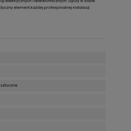
cji elektrycznych i teletechnicznych. Łączy w sobie
yczny element każdej profesjonalnej instalacji.
 sztuczne