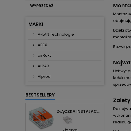
Montaż
WYPRZEDAŻ
Montaż u
obejmując
MARKI
Dzięki ot
A-LAN Technologie
montażowe
ABEX
Rozwiąza
airRoxy
Najważ
ALPAR
Uchwyt pr
Alprod
kołek mo
sprzeda
BESTSELLERY
Zalety
Do najwa
ZŁĄCZKA INSTALACYJNA 2X UNIWERSALNA COMPACT 221-412 WAGO
wykonani
redukują
Złączka