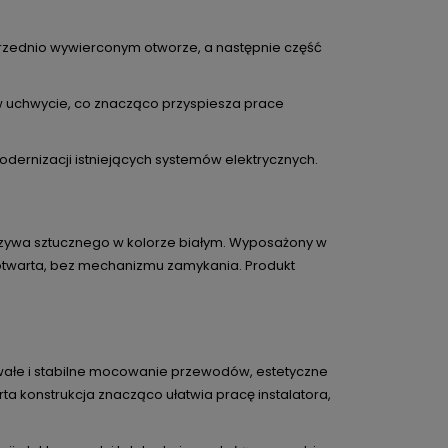
uprzednio wywierconym otworze, a następnie część
 w uchwycie, co znacząco przyspiesza prace
dernizacji istniejących systemów elektrycznych.
rzywa sztucznego w kolorze białym. Wyposażony w
 otwarta, bez mechanizmu zamykania. Produkt
rwałe i stabilne mocowanie przewodów, estetyczne
a konstrukcja znacząco ułatwia pracę instalatora,