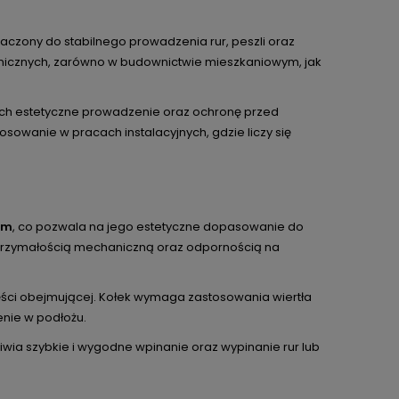
czony do stabilnego prowadzenia rur, peszli oraz
echnicznych, zarówno w budownictwie mieszkaniowym, jak
ich estetyczne prowadzenie oraz ochronę przed
tosowanie w pracach instalacyjnych, gdzie liczy się
ym
, co pozwala na jego estetyczne dopasowanie do
wytrzymałością mechaniczną oraz odpornością na
ści obejmującej. Kołek wymaga zastosowania wiertła
enie w podłożu.
iwia szybkie i wygodne wpinanie oraz wypinanie rur lub