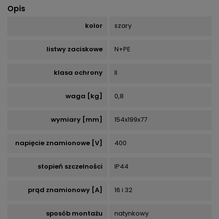
Opis
kolor
szary
listwy zaciskowe
N+PE
klasa ochrony
II
waga [kg]
0,8
wymiary [mm]
154x199x77
napięcie znamionowe [V]
400
stopień szczelności
IP44
prąd znamionowy [A]
16 i 32
sposób montażu
natynkowy