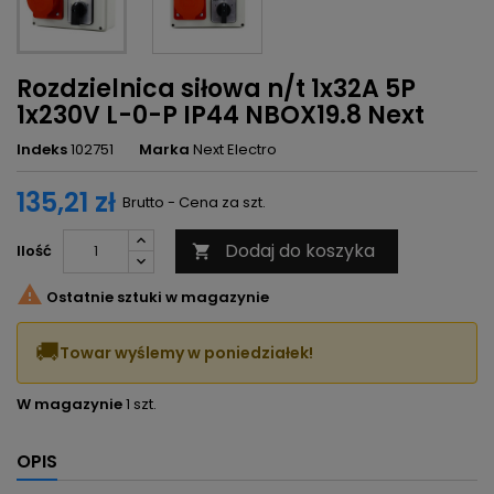
Rozdzielnica siłowa n/t 1x32A 5P
1x230V L-0-P IP44 NBOX19.8 Next
Indeks
102751
Marka
Next Electro
135,21 zł
Brutto - Cena za szt.
Dodaj do koszyka
Ilość


Ostatnie sztuki w magazynie
🚚
Towar wyślemy w poniedziałek!
W magazynie
1 szt.
OPIS