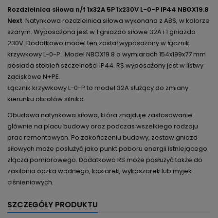
Rozdzielnica siłowa n/t 1x32A 5P 1x230V L-0-P IP44 NBOX19.8
Next
. Natynkowa rozdzielnica siłowa wykonana z ABS, w kolorze
szarym. Wyposażona jest w 1 gniazdo siłowe 32A i 1 gniazdo
230V. Dodatkowo model ten został wyposażony w łącznik
krzywkowy L-0-P.
Model NBOX19.8 o wymiarach 154x199x77 mm
posiada stopień szczelności IP44. RS wyposażony jest w listwy
zaciskowe N+PE.
Łącznik krzywkowy L-0-P to model 32A służący do zmiany
kierunku obrotów silnika.
Obudowa natynkowa siłowa, która znajduje zastosowanie
głównie na placu budowy oraz podczas wszelkiego rodzaju
prac remontowych. Po zakończeniu budowy, zestaw gniazd
siłowych może posłużyć jako punkt poboru energii istniejącego
złącza pomiarowego. Dodatkowo RS może posłużyć także do
zasilania oczka wodnego, kosiarek, wykaszarek lub myjek
ciśnieniowych.
SZCZEGÓŁY PRODUKTU