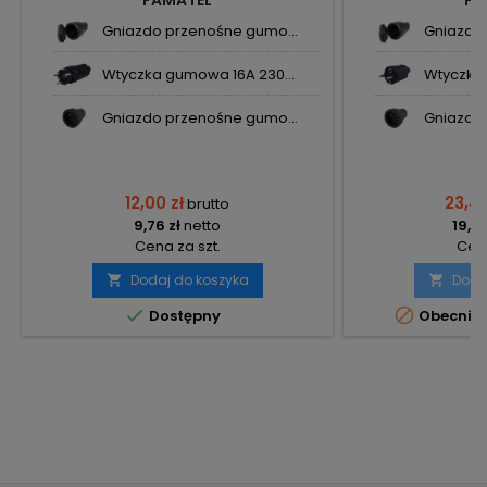
FAMATEL
FA
Gniazdo przenośne gumo...
Gniazdo 
Wtyczka gumowa 16A 230...
Wtyczka 
Gniazdo przenośne gumo...
Gniazdo 
12,00 zł
23,48
brutto
9,76 zł
netto
19,09
Cena za szt.
Cena
Dodaj do koszyka
Doda




Dostępny
Obecnie 