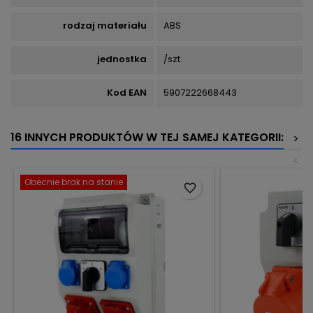
rodzaj materiału
ABS
jednostka
/szt.
Kod EAN
5907222668443
16 INNYCH PRODUKTÓW W TEJ SAMEJ KATEGORII:
>
<
Obecnie brak na stanie
favorite_border