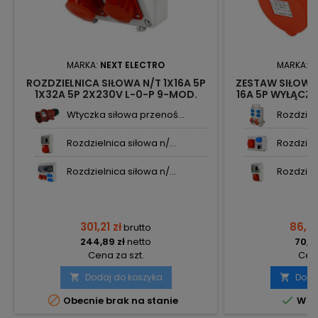
MARKA:
NEXT ELECTRO
MARKA:
N
ROZDZIELNICA SIŁOWA N/T 1X16A 5P
ZESTAW SIŁOWY
1X32A 5P 2X230V L-0-P 9-MOD.
16A 5P WYŁĄCZNI
NBOX-9M.3 3691654 NEXT
Wtyczka siłowa przenoś...
Rozdzieln
Rozdzielnica siłowa n/...
Rozdzieln
Rozdzielnica siłowa n/...
Rozdzieln
301,21 zł
86,96
brutto
244,89 zł
netto
70,70
Cena za szt.
Cena
Dodaj do koszyka
Doda




Obecnie brak na stanie
W m