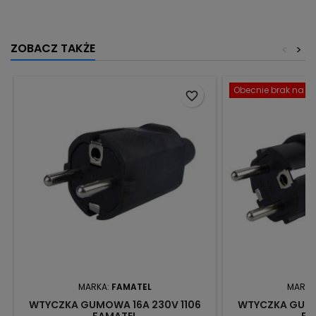
ZOBACZ TAKŻE
<
>
Obecnie brak na st
favorite_border
MARKA:
FAMATEL
MARKA
WTYCZKA GUMOWA 16A 230V 1106
WTYCZKA GUMO