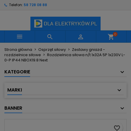
Telefon:
58 728 08 88
×
×
×
Moje listy życzeń
Utwórz listę życzeń
Zaloguj się
Utwórz nową listę
add_circle_outline
Musisz być zalogowany by zapisać produkty na
Nazwa listy życzeń
swojej liście życzeń.
0



shopping_cart
Strona główna
Osprzęt siłowy
Zestawy gniazd -
Anuluj
Zaloguj się
rozdzielnice siłowe
Rozdzielnica siłowa n/t 1x32A 5P 1x230V L-
Anuluj
Utwórz listę życzeń
0-P IP44 NBOX19.8 Next
KATEGORIE
MARKI
BANNER
favorite_border