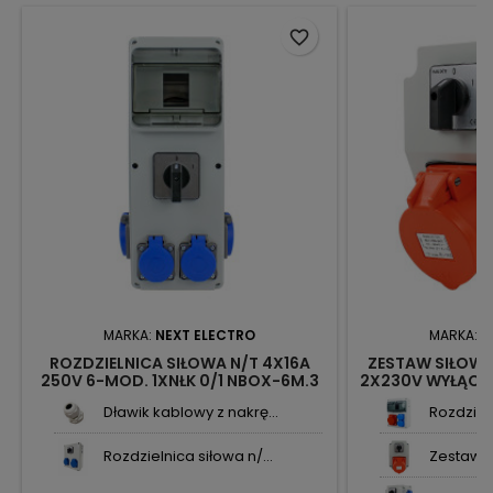
favorite_border
MARKA:
NEXT ELECTRO
MARKA:
N
ROZDZIELNICA SIŁOWA N/T 4X16A
ZESTAW SIŁOWY 
250V 6-MOD. 1XNŁK 0/1 NBOX-6M.3
2X230V WYŁĄCZNI
3614529 NEXT
Dławik kablowy z nakrę...
Rozdzieln
Rozdzielnica siłowa n/...
Zestaw s