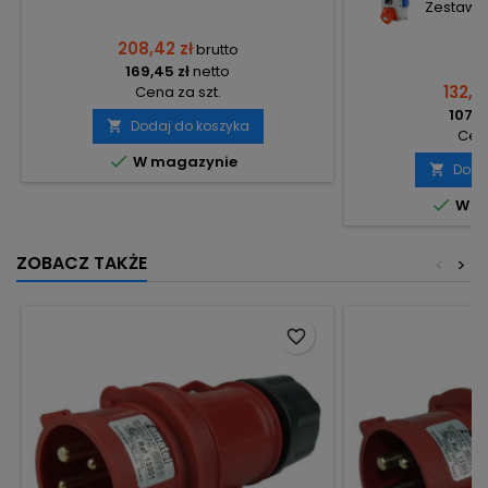
Zestaw s
208,42 zł
brutto
169,45 zł
netto
132,7
Cena za szt.
107,9
Dodaj do koszyka

Cena

W magazynie
Doda


W m
ZOBACZ TAKŻE
<
>
favorite_border