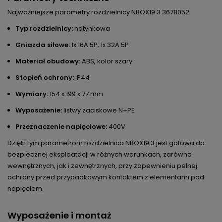
Najważniejsze parametry rozdzielnicy NBOX19.3 3678052:
Typ rozdzielnicy:
natynkowa
Gniazda siłowe:
1x 16A 5P, 1x 32A 5P
Materiał obudowy:
ABS, kolor szary
Stopień ochrony:
IP44
Wymiary:
154 x 199 x 77 mm
Wyposażenie:
listwy zaciskowe N+PE
Przeznaczenie napięciowe:
400V
Dzięki tym parametrom rozdzielnica NBOX19.3 jest gotowa do
bezpiecznej eksploatacji w różnych warunkach, zarówno
wewnętrznych, jak i zewnętrznych, przy zapewnieniu pełnej
ochrony przed przypadkowym kontaktem z elementami pod
napięciem.
Wyposażenie i montaż