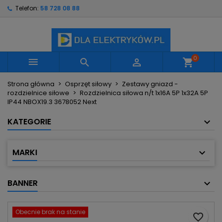
Telefon:
58 728 08 88
×
×
×
Moje listy życzeń
Utwórz listę życzeń
Zaloguj się
Utwórz nową listę
add_circle_outline
Musisz być zalogowany by zapisać produkty na
Nazwa listy życzeń
swojej liście życzeń.
0



shopping_cart
Strona główna
Osprzęt siłowy
Zestawy gniazd -
Anuluj
Zaloguj się
rozdzielnice siłowe
Rozdzielnica siłowa n/t 1x16A 5P 1x32A 5P
Anuluj
Utwórz listę życzeń
IP44 NBOX19.3 3678052 Next
KATEGORIE
MARKI
BANNER
Obecnie brak na stanie
favorite_border