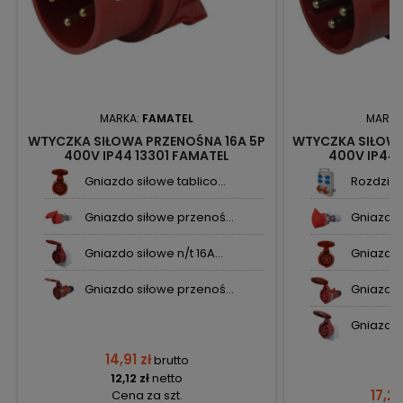
MARKA:
FAMATEL
MARKA
WTYCZKA SIŁOWA PRZENOŚNA 16A 5P
WTYCZKA SIŁOWA
400V IP44 13301 FAMATEL
400V IP44 
Gniazdo siłowe tablico...
Rozdzieln
Gniazdo siłowe przenoś...
Gniazdo 
Gniazdo siłowe n/t 16A...
Gniazdo s
Gniazdo siłowe przenoś...
Gniazdo 
Gniazdo s
14,91 zł
brutto
12,12 zł
netto
17,20
Cena za szt.