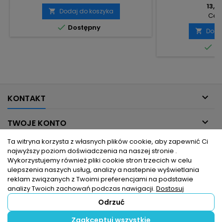
13,98
Dodaj do koszyka

Cena

Dostępny
Doda


Do

KONTAKT

TWOJE KONTO
Ta witryna korzysta z własnych plików cookie, aby zapewnić Ci

INFORMACJE DLA CIEBIE
najwyższy poziom doświadczenia na naszej stronie .
Wykorzystujemy również pliki cookie stron trzecich w celu
ulepszenia naszych usług, analizy a nastepnie wyświetlania

PRODUKTY
reklam związanych z Twoimi preferencjami na podstawie
analizy Twoich zachowań podczas nawigacji.
Dostosuj
Odrzuć
© Copyright 2026 hurtownia elektryczna dlaelektrykow.pl. Wszelkie
Zaakceptuj wszystkie