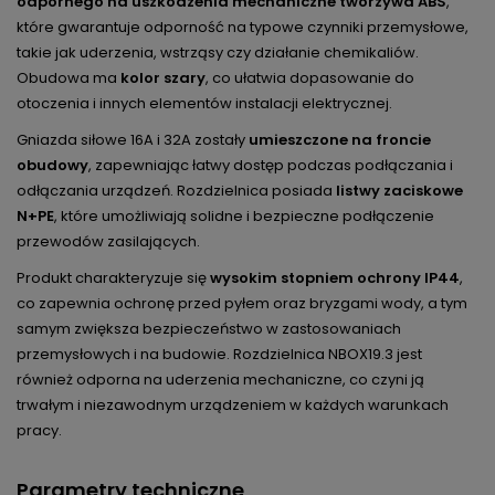
odpornego na uszkodzenia mechaniczne tworzywa ABS
,
które gwarantuje odporność na typowe czynniki przemysłowe,
takie jak uderzenia, wstrząsy czy działanie chemikaliów.
Obudowa ma
kolor szary
, co ułatwia dopasowanie do
otoczenia i innych elementów instalacji elektrycznej.
Gniazda siłowe 16A i 32A zostały
umieszczone na froncie
obudowy
, zapewniając łatwy dostęp podczas podłączania i
odłączania urządzeń. Rozdzielnica posiada
listwy zaciskowe
N+PE
, które umożliwiają solidne i bezpieczne podłączenie
przewodów zasilających.
Produkt charakteryzuje się
wysokim stopniem ochrony IP44
,
co zapewnia ochronę przed pyłem oraz bryzgami wody, a tym
samym zwiększa bezpieczeństwo w zastosowaniach
przemysłowych i na budowie. Rozdzielnica NBOX19.3 jest
również odporna na uderzenia mechaniczne, co czyni ją
trwałym i niezawodnym urządzeniem w każdych warunkach
pracy.
Parametry techniczne