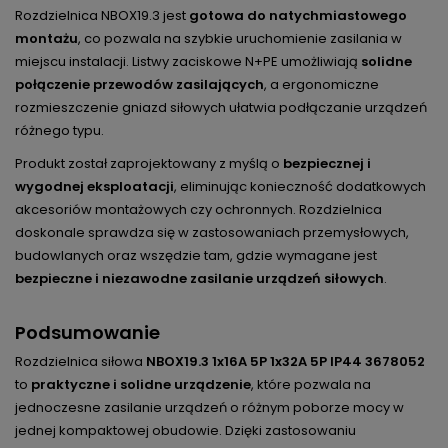
Rozdzielnica NBOX19.3 jest
gotowa do natychmiastowego
montażu
, co pozwala na szybkie uruchomienie zasilania w
miejscu instalacji. Listwy zaciskowe N+PE umożliwiają
solidne
połączenie przewodów zasilających
, a ergonomiczne
rozmieszczenie gniazd siłowych ułatwia podłączanie urządzeń
różnego typu.
Produkt został zaprojektowany z myślą o
bezpiecznej i
wygodnej eksploatacji
, eliminując konieczność dodatkowych
akcesoriów montażowych czy ochronnych. Rozdzielnica
doskonale sprawdza się w zastosowaniach przemysłowych,
budowlanych oraz wszędzie tam, gdzie wymagane jest
bezpieczne i niezawodne zasilanie urządzeń siłowych
.
Podsumowanie
Rozdzielnica siłowa
NBOX19.3 1x16A 5P 1x32A 5P IP44 3678052
to
praktyczne i solidne urządzenie
, które pozwala na
jednoczesne zasilanie urządzeń o różnym poborze mocy w
jednej kompaktowej obudowie. Dzięki zastosowaniu