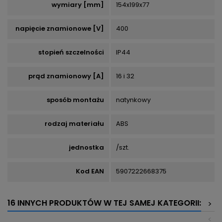
wymiary [mm]
154x199x77
napięcie znamionowe [V]
400
stopień szczelności
IP44
prąd znamionowy [A]
16 i 32
sposób montażu
natynkowy
rodzaj materiału
ABS
jednostka
/szt.
Kod EAN
5907222668375
16 INNYCH PRODUKTÓW W TEJ SAMEJ KATEGORII:
>
<