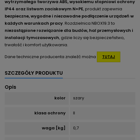
wytrzymałego tworzywa ABS, wysokiemu stopniowi ochrony
IP44 oraz listwom zaciskowym N+PE
, produkt zapewnia
bezpieczne, wygodne i niezawodne podłączenie urządzeń w
każdych warunkach pracy
. Rozdzielnica NBOX19.3 to
niezastąpione rozwiązanie dla budów, hal przemysłowych i
instalacji tymczasowych
, gdzie liczy się bezpieczeństwo,
trwałość i komfort użytkowania.
Dane techniczne producenta znaleźć można
TUTAJ
SZCZEGÓŁY PRODUKTU
Opis
kolor
szary
klasa ochrony
II
waga [kg]
0,7