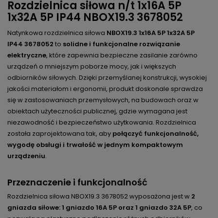
Rozdzielnica siłowa n/t 1x16A 5P
1x32A 5P IP44 NBOX19.3 3678052
Natynkowa rozdzielnica siłowa
NBOX19.3 1x16A 5P 1x32A 5P
IP44 3678052
to
solidne i funkcjonalne rozwiązanie
elektryczne
, które zapewnia bezpieczne zasilanie zarówno
urządzeń o mniejszym poborze mocy, jak i większych
odbiorników siłowych. Dzięki przemyślanej konstrukcji, wysokiej
jakości materiałom i ergonomii, produkt doskonale sprawdza
się w zastosowaniach przemysłowych, na budowach oraz w
obiektach użyteczności publicznej, gdzie wymagana jest
niezawodność i bezpieczeństwo użytkowania. Rozdzielnica
została zaprojektowana tak, aby
połączyć funkcjonalność,
wygodę obsługi i trwałość w jednym kompaktowym
urządzeniu
.
Przeznaczenie i funkcjonalność
Rozdzielnica siłowa NBOX19.3 3678052 wyposażona jest w
2
gniazda siłowe: 1 gniazdo 16A 5P oraz 1 gniazdo 32A 5P
, co