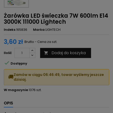
Żarówka LED świeczka 7W 600lm E14
3000K 111000 Lightech
Indeks
165836
Marka
LIGHTECH
3,60 zł
Brutto - Cena za szt.
Dodaj do koszyka
Ilość


Dostępny
Zamów w ciągu
06:46:48
, towar wyślemy jeszcze
🚚
dzisiaj.
W magazynie
1376 szt.
OPIS