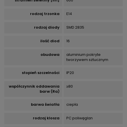
strumień świetlny [lm]
600
rodzaj trzonka
E14
rodzaj diody
SMD 2835
ilość diod
16
obudowa
aluminium pokryte
tworzywem sztucznym
stopień szczelności
IP20
współczynnik oddawania
≥80
barw (Ra)
barwa światła
ciepła
rodzaj klosza
PC poliwęglan