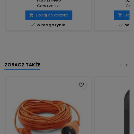
11,53 zł
netto
6,29
Cena za szt.
Cena
Dodaj do koszyka
Doda




W magazynie
W m
ZOBACZ TAKŻE
<
>
favorite_border