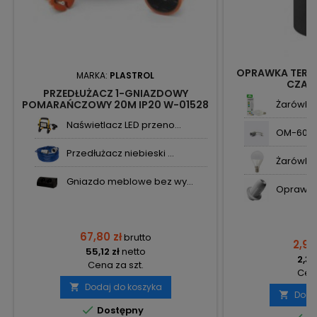
OPRAWKA TERM
MARKA:
PLASTROL
CZARN
PRZEDŁUŻACZ 1-GNIAZDOWY
POMARAŃCZOWY 20M IP20 W-01528
Żarówka 
KEL PLASTROL
Naświetlacz LED przeno...
OM-60 op
Przedłużacz niebieski ...
Żarówka L
Gniazdo meblowe bez wy...
Oprawka 
67,80 zł
brutto
2,92
55,12 zł
netto
2,37
Cena za szt.
Cena
Dodaj do koszyka

Doda


Dostępny