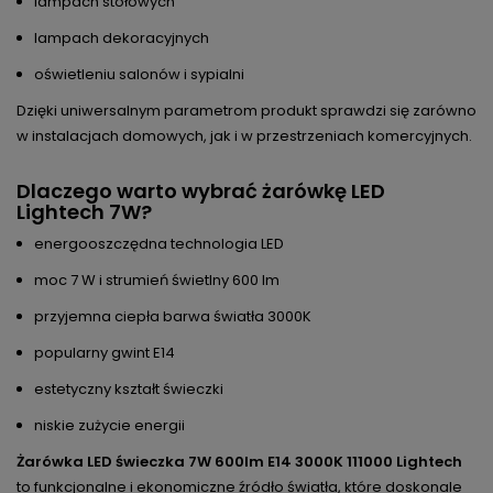
lampach stołowych
lampach dekoracyjnych
oświetleniu salonów i sypialni
Dzięki uniwersalnym parametrom produkt sprawdzi się zarówno
w instalacjach domowych, jak i w przestrzeniach komercyjnych.
Dlaczego warto wybrać żarówkę LED
Lightech 7W?
energooszczędna technologia LED
moc 7 W i strumień świetlny 600 lm
przyjemna ciepła barwa światła 3000K
popularny gwint E14
estetyczny kształt świeczki
niskie zużycie energii
Żarówka LED świeczka 7W 600lm E14 3000K 111000 Lightech
to funkcjonalne i ekonomiczne źródło światła, które doskonale