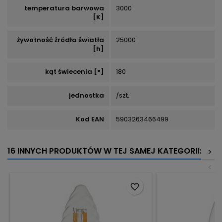
temperatura barwowa
3000
[K]
żywotność źródła światła
25000
[h]
kąt świecenia [°]
180
jednostka
/szt.
Kod EAN
5903263466499
16 INNYCH PRODUKTÓW W TEJ SAMEJ KATEGORII:
>
<
favorite_border