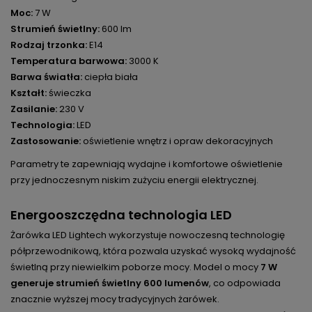
Moc:
7 W
Strumień świetlny:
600 lm
Rodzaj trzonka:
E14
Temperatura barwowa:
3000 K
Barwa światła:
ciepła biała
Kształt:
świeczka
Zasilanie:
230 V
Technologia:
LED
Zastosowanie:
oświetlenie wnętrz i opraw dekoracyjnych
Parametry te zapewniają wydajne i komfortowe oświetlenie
przy jednoczesnym niskim zużyciu energii elektrycznej.
Energooszczędna technologia LED
Żarówka LED Lightech wykorzystuje nowoczesną technologię
półprzewodnikową, która pozwala uzyskać wysoką wydajność
świetlną przy niewielkim poborze mocy. Model o mocy
7 W
generuje strumień świetlny 600 lumenów
, co odpowiada
znacznie wyższej mocy tradycyjnych żarówek.