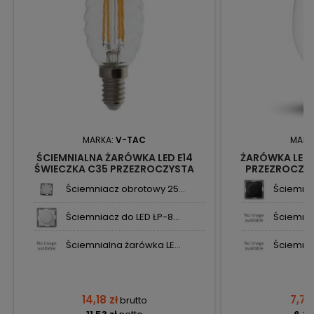
MARKA:
V-TAC
MARK
ŚCIEMNIALNA ŻARÓWKA LED E14
ŻARÓWKA LED 
ŚWIECZKA C35 PRZEZROCZYSTA
PRZEZROCZYS
TWIST FILAMENT 4W 400LM 3K VT-
400LM 3K VT-19
Ściemniacz obrotowy 25...
Ściemnia
1985D SKU214367 V-TAC
Ściemniacz do LED ŁP-8...
Ściemnia
Ściemnialna żarówka LE...
Ściemnia
14,18 zł
7,74
brutto