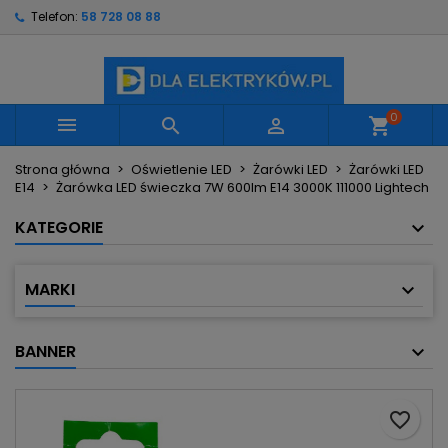
Telefon:
58 728 08 88
×
×
×
Moje listy życzeń
Utwórz listę życzeń
Zaloguj się
Utwórz nową listę
add_circle_outline
Musisz być zalogowany by zapisać produkty na
Nazwa listy życzeń
swojej liście życzeń.
0



shopping_cart
Strona główna
Oświetlenie LED
Żarówki LED
Żarówki LED
Anuluj
Zaloguj się
E14
Żarówka LED świeczka 7W 600lm E14 3000K 111000 Lightech
Anuluj
Utwórz listę życzeń
KATEGORIE
MARKI
BANNER
favorite_border