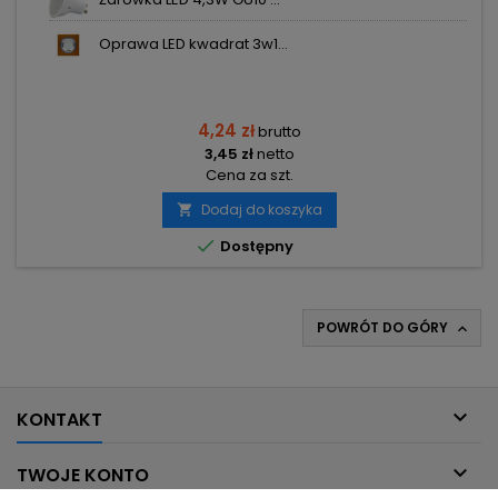
Oprawa LED kwadrat 3w1...
4,24 zł
brutto
3,45 zł
netto
Cena za szt.
Dodaj do koszyka


Dostępny
POWRÓT DO GÓRY


KONTAKT

TWOJE KONTO