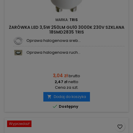
MARKA:
TRIS
ŻARÓWKA LED 3,5W 250LM GU10 3000K 230V SZKLANA
18SMD2835 TRIS
Oprawa halogenowa sreb...
Oprawa halogenowa ruch...
3,04 zł
brutto
2,47 zł
netto
Cena za szt.
Dodaj do koszyka


Dostępny
Wyprzedaż!
favorite_border