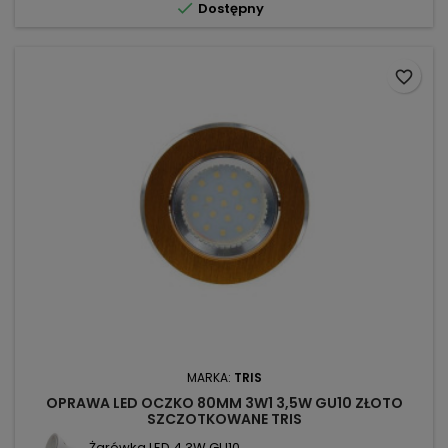

Dostępny
favorite_border
MARKA:
TRIS
OPRAWA LED OCZKO 80MM 3W1 3,5W GU10 ZŁOTO
SZCZOTKOWANE TRIS
Żarówka LED 4,3W GU10 ...