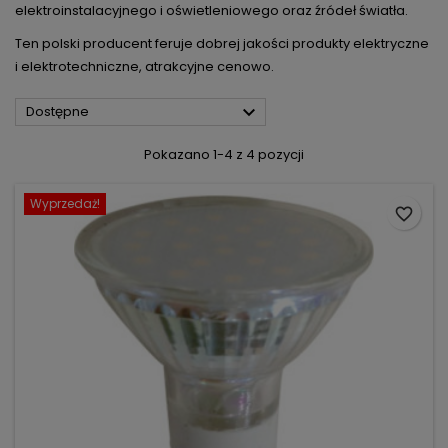
elektroinstalacyjnego i oświetleniowego oraz źródeł światła.
Ten polski producent feruje dobrej jakości produkty elektryczne
i elektrotechniczne, atrakcyjne cenowo.

Dostępne
Pokazano 1-4 z 4 pozycji
Wyprzedaż!
favorite_border