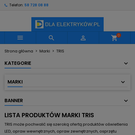
Telefon:
58 728 08 88
×
×
×
×
Moje listy życzeń
((modalTitle))
Utwórz listę życzeń
Zaloguj się
Utwórz nową listę
add_circle_outline
((confirmMessage))
Musisz być zalogowany by zapisać produkty na
Nazwa listy życzeń
swojej liście życzeń.
0



shopping_cart
((cancelText))
((modalDeleteText))
Strona główna
Marki
TRIS
Anuluj
Zaloguj się
Anuluj
Utwórz listę życzeń
KATEGORIE
MARKI
BANNER
LISTA PRODUKTÓW MARKI TRIS
TRIS może pochwalić się szeroką ofertą produktów
oświetlenia
LED, opraw wewnętrznych, opraw zewnętrznych, osprzętu