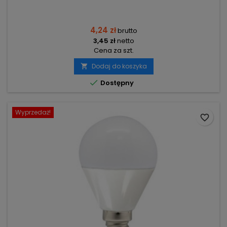
4,24 zł
brutto
3,45 zł
netto
Cena za szt.
Dodaj do koszyka


Dostępny
Wyprzedaż!
favorite_border