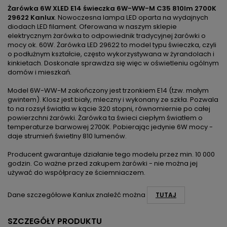
Żarówka 6W XLED E14 świeczka 6W-WW-M C35 810lm 2700K
29622 Kanlux
. Nowoczesna lampa LED oparta na wydajnych
diodach LED filament. Oferowana w naszym sklepie
elektrycznym żarówka to odpowiednik tradycyjnej żarówki o
mocy ok. 60W. Żarówka LED 29622 to model typu świeczka, czyli
o podłużnym kształcie, często wykorzystywana w żyrandolach i
kinkietach. Doskonale sprawdza się więc w oświetleniu ogólnym
domów i mieszkań.
Model 6W-WW-M zakończony jest trzonkiem E14 (tzw. małym
gwintem). Klosz jest biały, mleczny i wykonany ze szkła. Pozwala
to na rozsył światła w kącie 320 stopni, równomiernie po całej
powierzchni żarówki. Żarówka ta świeci ciepłym światłem o
temperaturze barwowej 2700K. Pobierając jedynie 6W mocy -
daje strumień świetlny 810 lumenów.
Producent gwarantuje działanie tego modelu przez min. 10 000
godzin. Co ważne przed zakupem żarówki - nie można jej
używać do współpracy ze ściemniaczem.
Dane szczegółowe Kanlux znaleźć można
TUTAJ
SZCZEGÓŁY PRODUKTU