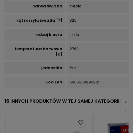
barwa światła
ciepła
kąt rozsyłu światła [°]
320
rodzaj klosza
szkło
temperatura barwowa
2700
[K]
jednostka
/szt.
Kod EAN
5905339296221
16 INNYCH PRODUKTÓW W TEJ SAMEJ KATEGORII:
>
<
favorite_border