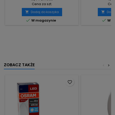
Cena za szt.
Cena
Dodaj do koszyka
Doda




W magazynie
W m
ZOBACZ TAKŻE
<
>
favorite_border