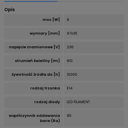
Opis
moc [W]
6
wymiary [mm]
97x35
napięcie znamionowe [V]
230
strumień świetlny [lm]
810
żywotność źródła do [h]
10000
rodzaj trzonka
E14
rodzaj diody
LED FILAMENT
współczynnik oddawania
80
barw (Ra)