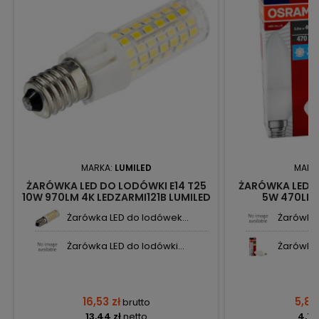
MARKA:
LUMILED
MARK
ŻARÓWKA LED DO LODÓWKI E14 T25
ŻARÓWKA LED Ś
10W 970LM 4K LEDZARMI121B LUMILED
5W 470LM
Żarówka LED do lodówek...
Żarówka L
Żarówka LED do lodówki...
Żarówka 
16,53 zł
5,83
brutto
13,44 zł
netto
4,74