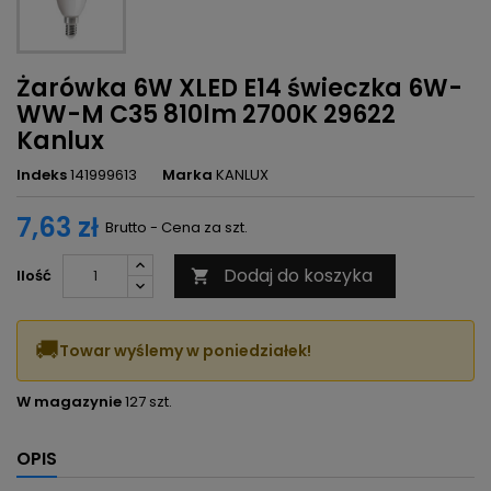
Żarówka 6W XLED E14 świeczka 6W-
WW-M C35 810lm 2700K 29622
Kanlux
Indeks
141999613
Marka
KANLUX
7,63 zł
Brutto - Cena za szt.
Dodaj do koszyka
Ilość

🚚
Towar wyślemy w poniedziałek!
W magazynie
127 szt.
OPIS