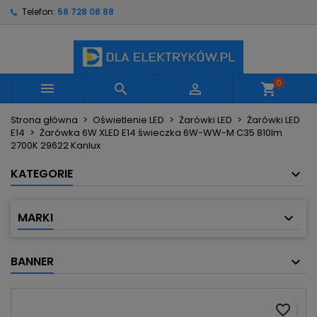
Telefon:
58 728 08 88
×
×
×
Moje listy życzeń
Utwórz listę życzeń
Zaloguj się
Utwórz nową listę
add_circle_outline
Musisz być zalogowany by zapisać produkty na
Nazwa listy życzeń
swojej liście życzeń.
0



shopping_cart
Strona główna
Oświetlenie LED
Żarówki LED
Żarówki LED
Anuluj
Zaloguj się
E14
Żarówka 6W XLED E14 świeczka 6W-WW-M C35 810lm
Anuluj
Utwórz listę życzeń
2700K 29622 Kanlux
KATEGORIE
MARKI
BANNER
favorite_border