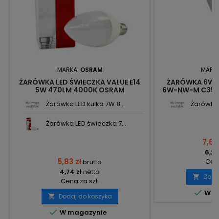
MARKA:
OSRAM
MARK
ŻARÓWKA LED ŚWIECZKA VALUE E14
ŻARÓWKA 6W X
5W 470LM 4000K OSRAM
6W-NW-M C35 8
K
Żarówka LED kulka 7W 8...
Żarówka 
Żarówka LED świeczka 7...
7,63
6,20
5,83 zł
Cena
brutto
4,74 zł
netto
Doda

Cena za szt.

W m
Dodaj do koszyka


W magazynie