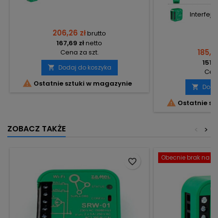
Interfejs
206,26 zł
brutto
167,69 zł
netto
185,7
Cena za szt.
151,0
Dodaj do koszyka

Cena

Ostatnie sztuki w magazynie
Doda


Ostatnie sz
ZOBACZ TAKŻE
<
>
Obecnie brak na st
favorite_border