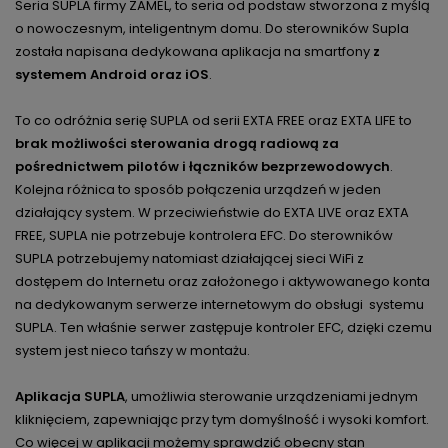
Seria SUPLA firmy ZAMEL, to seria od podstaw stworzona z myślą
o nowoczesnym, inteligentnym domu. Do sterowników Supla
została napisana dedykowana aplikacja na smartfony
z
systemem Android oraz iOS
.
To co odróżnia serię SUPLA od serii EXTA FREE oraz EXTA LIFE to
brak możliwości sterowania drogą radiową za
pośrednictwem pilotów i łączników bezprzewodowych
.
Kolejna różnica to sposób połączenia urządzeń w jeden
działający system. W przeciwieństwie do EXTA LIVE oraz EXTA
FREE, SUPLA nie potrzebuje kontrolera EFC. Do sterowników
SUPLA potrzebujemy natomiast działającej sieci WiFi z
dostępem do Internetu oraz założonego i aktywowanego konta
na dedykowanym serwerze internetowym do obsługi systemu
SUPLA. Ten właśnie serwer zastępuje kontroler EFC, dzięki czemu
system jest nieco tańszy w montażu.
Aplikacja SUPLA
, umożliwia sterowanie urządzeniami jednym
kliknięciem, zapewniając przy tym domyślność i wysoki komfort.
Co więcej w aplikacji możemy sprawdzić obecny stan