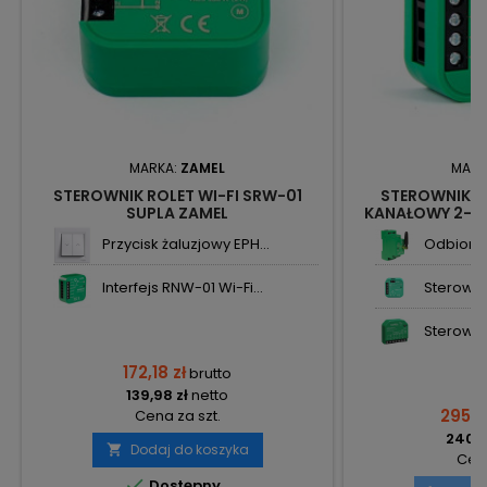
MARKA:
ZAMEL
MARK
STEROWNIK ROLET WI-FI SRW-01
STEROWNIK B
SUPLA ZAMEL
KANAŁOWY 2-K
SUPL
Przycisk żaluzjowy EPH...
Odbiorni
Interfejs RNW-01 Wi-Fi...
Sterowni
Sterowni
172,18 zł
brutto
139,98 zł
netto
295,2
Cena za szt.
240,0
Dodaj do koszyka

Cena

Dostępny