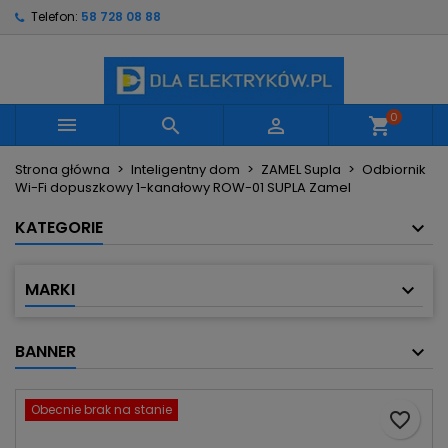
Telefon:
58 728 08 88
×
×
×
Moje listy życzeń
Utwórz listę życzeń
Zaloguj się
Utwórz nową listę
add_circle_outline
Musisz być zalogowany by zapisać produkty na
Nazwa listy życzeń
swojej liście życzeń.
0



shopping_cart
Strona główna
Inteligentny dom
ZAMEL Supla
Odbiornik
Anuluj
Zaloguj się
Wi-Fi dopuszkowy 1-kanałowy ROW-01 SUPLA Zamel
Anuluj
Utwórz listę życzeń
KATEGORIE
MARKI
BANNER
Obecnie brak na stanie
favorite_border