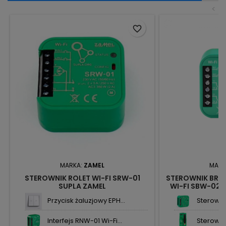
<
favorite_border
MARKA:
ZAMEL
MARK
STEROWNIK ROLET WI-FI SRW-01
STEROWNIK BR
SUPLA ZAMEL
WI-FI SBW-02 
Z
Przycisk żaluzjowy EPH...
Sterowni
Interfejs RNW-01 Wi-Fi...
Sterownik 