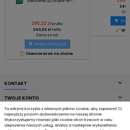
296,4
Sterownik LED RGBW WI-...
241,0
Cena
Doda

295,22 zł
brutto
240,02 zł
netto

W m
Cena za szt.
Dodaj do koszyka


Obecnie brak na stanie

KONTAKT

TWOJE KONTO
Ta witryna korzysta z własnych plików cookie, aby zapewnić Ci

INFORMACJE DLA CIEBIE
najwyższy poziom doświadczenia na naszej stronie .
Wykorzystujemy również pliki cookie stron trzecich w celu
ulepszenia naszych usług, analizy a nastepnie wyświetlania

PRODUKTY