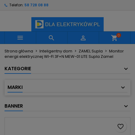
Telefon:
58 728 08 88
×
×
×
Moje listy życzeń
Utwórz listę życzeń
Zaloguj się
Utwórz nową listę
add_circle_outline
Musisz być zalogowany by zapisać produkty na
Nazwa listy życzeń
swojej liście życzeń.
0



shopping_cart
Strona główna
Inteligentny dom
ZAMEL Supla
Monitor
Anuluj
Zaloguj się
energii elektrycznej WI-FI 3F+N MEW-01 LITE Supla Zamel
Anuluj
Utwórz listę życzeń
KATEGORIE
MARKI
BANNER
favorite_border