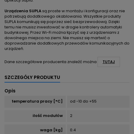
aplikacji Supla.
Urządzenia SUPLA
są proste w montażu i konfiguracji oraz nie
potrzebują dodatkowego okablowania. Wszystkie produkty
SUPLA komunikują się poprzez sieć bezprzewodową. Dzięki
temu nie musisz inwestować w drogie kontrolery automatyki
budynkowej. Przez Wi-Fi można łączyć się z urządzeniami z
dowolnego miejsca na ziemi. Nie musisz się martwić o
doprowadzanie dodatkowych przewodów komunikacyjnych do
urządzeń.
Dane szczegółowe producenta znaleźć można
TUTAJ
SZCZEGÓŁY PRODUKTU
Opis
temperatura pracy [°C]
od -10 do +55
ilość modułów
2
waga [kg]
0.4