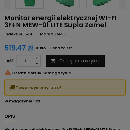
Monitor energii elektrycznej WI-FI
3F+N MEW-01 LITE Supla Zamel
Indeks
1405441
Marka
ZAMEL
519,47 zł
Brutto - Cena za szt.
Dodaj do koszyka
Ilość


Ostatnie sztuki w magazynie
🚚
Towar wyślemy jutro!
W magazynie
1 szt.
OPIS
Monitor energii elektrycznej Wi-Fi 3F+N MEW-01 LITE Supla