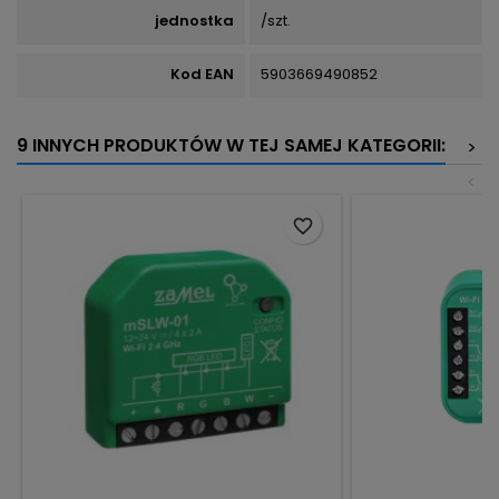
jednostka
/szt.
Kod EAN
5903669490852
9 INNYCH PRODUKTÓW W TEJ SAMEJ KATEGORII:
>
<
favorite_border