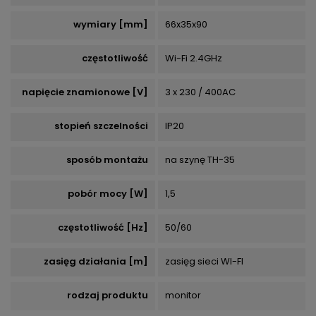
wymiary [mm]
66x35x90
częstotliwość
Wi-Fi 2.4GHz
napięcie znamionowe [V]
3 x 230 / 400AC
stopień szczelności
IP20
sposób montażu
na szynę TH-35
pobór mocy [W]
1,5
częstotliwość [Hz]
50/60
zasięg działania [m]
zasięg sieci WI-FI
rodzaj produktu
monitor