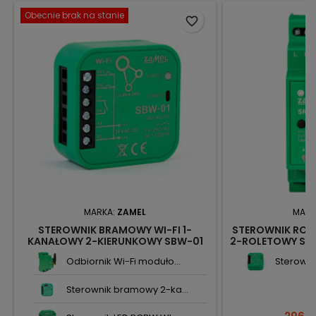
Obecnie brak na stanie
favorite_border
MARKA:
ZAMEL
MARK
STEROWNIK BRAMOWY WI-FI 1-
STEROWNIK ROL
KANAŁOWY 2-KIERUNKOWY SBW-01
2-ROLETOWY SR
SUPLA ZAMEL
Odbiornik Wi-Fi moduło...
Sterownik 
Sterownik bramowy 2-ka...