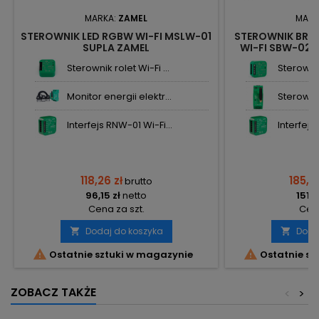
MARKA:
ZAMEL
MARK
STEROWNIK LED RGBW WI-FI MSLW-01
STEROWNIK BR
SUPLA ZAMEL
WI-FI SBW-02 
Z
Sterownik rolet Wi-Fi ...
Sterowni
Monitor energii elektr...
Sterownik 
Interfejs RNW-01 Wi-Fi...
Interfejs
118,26 zł
185,7
brutto
96,15 zł
netto
151,0
Cena za szt.
Cena
Dodaj do koszyka
Doda




Ostatnie sztuki w magazynie
Ostatnie sz
ZOBACZ TAKŻE
<
>