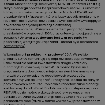
Zamel
. Monitor energii elektrycznej MEW-01 umożliwia
kontrolę
zużycia energii
poprzez bezprzewodową sieć Wi-Fi, umożliwia
także pomiar zużycia energii na 1 fazie. Monitor MEW-01
jest
urządzeniem 3-fazowym
, które w łatwy sposób montujemy w
rozdzielni elektrycznej, bez dodatkowych kosztów wynikających
z tworzenia specjalnej instalacji elektrycznej i
telekomunikacyjnej. Ważnym elementem jest podłączenie
przekładników prądowych 100A oraz anteny (znajdujących się w
zestawie).
Antena wbudowana jest w urządzeniu
(
w
poprzedniej wersji tego urządzenia - antena była elementem
zewnętrznym
).
W komplecie
3 przekładniki prądowe 100 A
. Wszystkie
produkty SUPLA komunikują się poprzez sieć bezprzewodową.
Dzięki temu nie musisz inwestować w drogie kontrolery
automatyki budynkowej. Przez
Wi-Fi
można łączyć się z
urządzeniami z dowolnego miejsca na ziemi. Nie musisz się
martwić o doprowadzanie dodatkowych przewodów
komunikacyjnych do urządzeń. Przesyłanie i dostęp do danych
pomiarowych w chmurze. Pobieranie raportów zużycia energii
elektrycznej do pliku Excel. Dodatkowo są udostępnione przez
REST API, gdzie można wykorzystywać je w zewnętrznych
aplikacjach. Dane zużycia energii elektrycznej i mierzonych
parametrów sieci (także w formie wykresów) przedstawione w