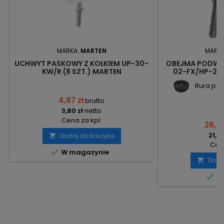
MARKA:
MARTEN
MARK
UCHWYT PASKOWY Z KOŁKIEM UP-30-
OBEJMA PODWÓJ
KW/R (8 SZT.) MARTEN
02-FX/HP-2K 
Rura pes
4,67 zł
brutto
3,80 zł
netto
Cena za kpl.
26,74
21,74
Dodaj do koszyka

Cena

W magazynie
Doda


Do