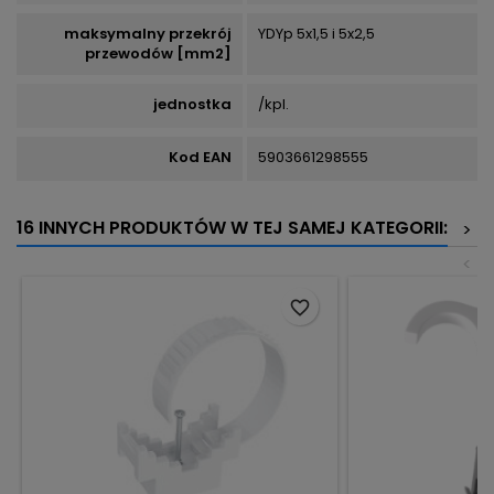
maksymalny przekrój
YDYp 5x1,5 i 5x2,5
przewodów [mm2]
jednostka
/kpl.
Kod EAN
5903661298555
16 INNYCH PRODUKTÓW W TEJ SAMEJ KATEGORII:
>
<
favorite_border