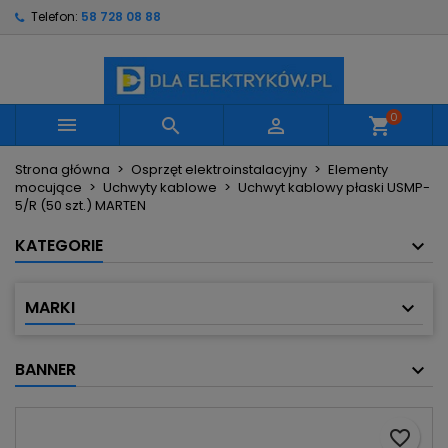
Telefon:
58 728 08 88
×
×
×
Moje listy życzeń
Utwórz listę życzeń
Zaloguj się
Utwórz nową listę
add_circle_outline
Musisz być zalogowany by zapisać produkty na
Nazwa listy życzeń
swojej liście życzeń.
0



shopping_cart
Strona główna
Osprzęt elektroinstalacyjny
Elementy
Anuluj
Zaloguj się
mocujące
Uchwyty kablowe
Uchwyt kablowy płaski USMP-
Anuluj
Utwórz listę życzeń
5/R (50 szt.) MARTEN
KATEGORIE
MARKI
BANNER
favorite_border