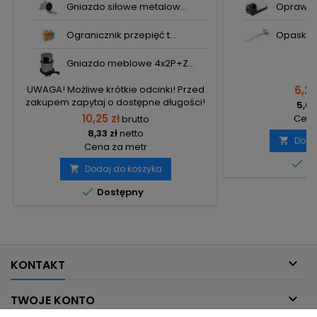
Gniazdo siłowe metalow...
Oprawa k
Ogranicznik przepięć t...
Opaska u
Gniazdo meblowe 4x2P+Z...
UWAGA! Możliwe krótkie odcinki! Przed
6,21 
zakupem zapytaj o dostępne długości!
5,05
10,25 zł
Cena
brutto
8,33 zł
netto
Doda

Cena za metr

Do
Dodaj do koszyka


Dostępny

KONTAKT

TWOJE KONTO