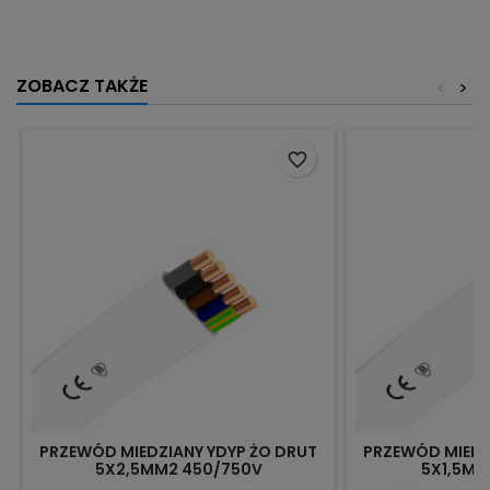
ZOBACZ TAKŻE
<
>
favorite_border
PRZEWÓD MIEDZIANY YDYP ŻO DRUT
PRZEWÓD MIEDZ
5X2,5MM2 450/750V
5X1,5MM