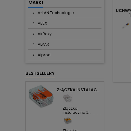
MARKI
UCHWY
A-LAN Technologie
ABEX
airRoxy
ALPAR
Alprod
BESTSELLERY
ZŁĄCZKA INSTALACYJNA 2X UNIWERSALNA COMPACT 221-412 WAGO
Złączka
instalacyjna 2...
Złączka