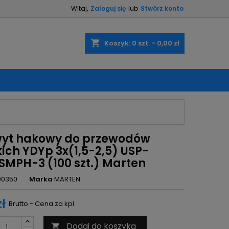
Witaj,
Zaloguj się
lub
Stwórz konto
×
×
×
shopping_cart
Koszyk:
0
szt. - 0,00 zł
ę
ń
yt hakowy do przewodów
ich YDYp 3x(1,5-2,5) USP-
SMPH-3 (100 szt.) Marten
00350
Marka
MARTEN
zł
Brutto - Cena za kpl.
Dodaj do koszyka
