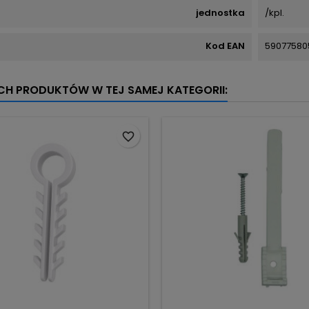
jednostka
/kpl.
Kod EAN
59077580
YCH PRODUKTÓW W TEJ SAMEJ KATEGORII:
favorite_border