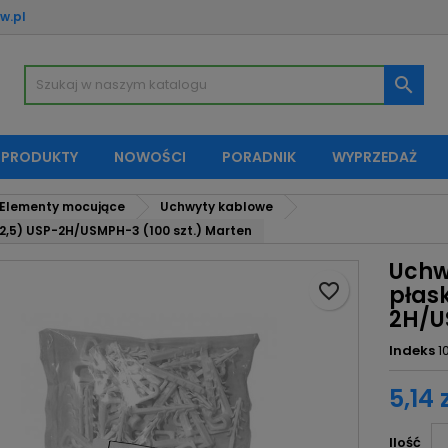
w.pl
oje listy życzeń
twórz listę życzeń
aloguj się

Utwórz nową listę
sisz być zalogowany by zapisać produkty na swojej liście życzeń.
zwa listy życzeń
 PRODUKTY
NOWOŚCI
PORADNIK
WYPRZEDAŻ
Anuluj
Zaloguj si
Elementy mocujące
Uchwyty kablowe
Anuluj
Utwórz listę życze
2,5) USP-2H/USMPH-3 (100 szt.) Marten
Uchw
favorite_border
płask
2H/U
Indeks
1
5,14 
Ilość