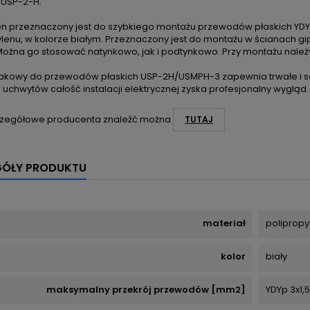
 USP-2-H.
en przeznaczony jest do szybkiego montażu przewodów płaskich YDYp 
ylenu, w kolorze białym. Przeznaczony jest do montażu w ścianach 
Można go stosować natynkowo, jak i podtynkowo. Przy montażu należ
akowy do przewodów płaskich USP-2H/USMPH-3 zapewnia trwałe i s
 uchwytów całość instalacji elektrycznej zyska profesjonalny wygląd
zegółowe producenta znaleźć można
TUTAJ
GÓŁY PRODUKTU
materiał
polipropy
kolor
biały
maksymalny przekrój przewodów [mm2]
YDYp 3x1,5