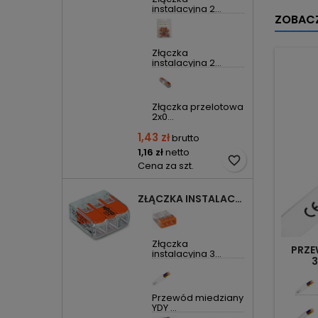
instalacyjna 2...
ZOBACZ
Złączka
instalacyjna 2...
Złączka przelotowa
2x0...
1,43 zł
brutto
1,16 zł
netto
favorite_border
Cena za szt.
ZŁĄCZKA INSTALACYJNA 3X UNIWERSALNA COMPACT 221-413 WAGO
Złączka
PRZE
instalacyjna 3...
3
Przewód miedziany
YDY ...