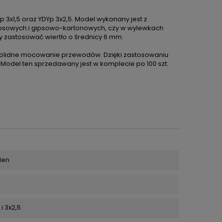
3x1,5 oraz YDYp 3x2,5. Model wykonany jest z
gipsowych i gipsowo-kartonowych, czy w wylewkach
y zastosować wiertło o średnicy 6 mm.
olidne mocowanie przewodów. Dzięki zastosowaniu
. Model ten sprzedawany jest w komplecie po 100 szt.
len
 i 3x2,5