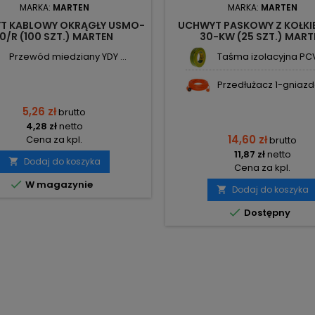
MARKA:
MARTEN
MARKA:
MARTEN
T KABLOWY OKRĄGŁY USMO-
UCHWYT PASKOWY Z KOŁKI
10/R (100 SZT.) MARTEN
30-KW (25 SZT.) MART
Przewód miedziany YDY ...
Taśma izolacyjna PCV 
Przedłużacz 1-gniazd
5,26 zł
brutto
4,28 zł
netto
14,60 zł
Cena za kpl.
brutto
11,87 zł
netto
Dodaj do koszyka

Cena za kpl.

W magazynie
Dodaj do koszyka


Dostępny