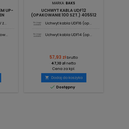
MARKA:
BAKS
EM UP-
UCHWYT KABLA UDF12
UCHWYT
EN
(OPAKOWANIE 100 SZT.) 405512
1
BAKS
ż...
Uchwyt kabla UDF16 (op...
ow...
Uchwyt kabla UDF14 (op...
57,93 zł
brutto
47,10 zł
netto
Cena za kpl.
Dodaj do koszyka


Dostępny