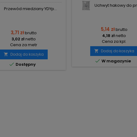
Uchwyt hakowy do pr
Przewód miedziany YDYp...
5,14 zł
brutto
3,71 zł
brutto
4,18 zł
netto
3,02 zł
netto
Cena za kpl.
Cena za metr
Dodaj do koszyka

Dodaj do koszyka


W magazynie

Dostępny