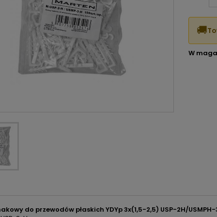
🚚
To
W maga
akowy do przewodów płaskich YDYp 3x(1,5-2,5) USP-2H/USMPH-3 