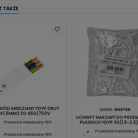
 TAKŻE
favorite_border
WÓD MIEDZIANY YDYP DRUT
MARKA:
MARTEN
X1,5MM2 ŻO 450/750V
UCHWYT HAKOWY DO PRZ
Przewód miedziany YDY ...
PŁASKICH YDYP 3X(1,5-2,5
2H/USMPH-3 (100 SZT.) M
Przewód miedziany YD
Przewód miedziany YDY ...