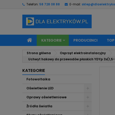
Telefon:
58 728 08 88
E-mail:
sklep@dlaelektryko
M
U
Z
add_circle_outline
Mu
Na
KATEGORIE
PRODUCENCI
TOP
Strona główna
Osprzęt elektroinstalacyjny
Uchwyt hakowy do przewodów płaskich YDYp 3x(1,5-
KATEGORIE
Fotowoltaika
Oświetlenie LED
Oprawy oświetleniowe
Źródła światła