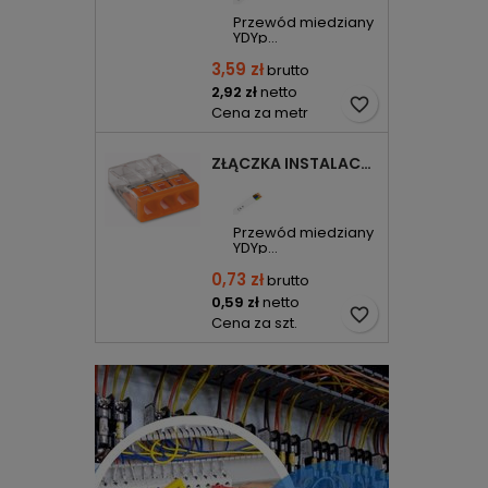
Przewód miedziany
YDYp...
3,59 zł
brutto
2,92 zł
netto
favorite_border
Cena za metr
ZŁĄCZKA INSTALACYJNA 3X COMPACT POMARAŃCZOWA 2273-203 WAGO
Przewód miedziany
YDYp...
0,73 zł
brutto
0,59 zł
netto
favorite_border
Cena za szt.