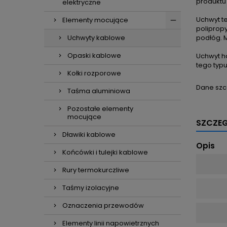
produktu
elektryczne
Uchwyt t
Elementy mocujące
poliprop
Uchwyty kablowe
podłóg. 
Opaski kablowe
Uchwyt h
tego typu
Kołki rozporowe
Dane szc
Taśma aluminiowa
Pozostałe elementy
mocujące
SZCZE
Dławiki kablowe
Opis
Końcówki i tulejki kablowe
Rury termokurczliwe
Taśmy izolacyjne
Oznaczenia przewodów
Elementy linii napowietrznych