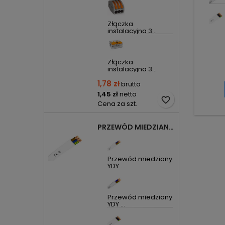
Złączka
instalacyjna 3...
Złączka
instalacyjna 3...
1,78 zł
brutto
1,45 zł
netto
favorite_border
Cena za szt.
PRZEWÓD MIEDZIANY YDYP DRUT 3X1,5MM2 ŻO 450/750V
Przewód miedziany
YDY ...
Przewód miedziany
YDY ...