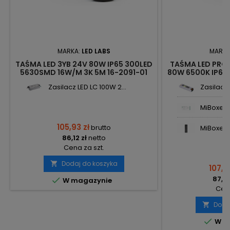
MARKA:
LED LABS
MARKA
TAŚMA LED 3YB 24V 80W IP65 300LED
TAŚMA LED PRO 
5630SMD 16W/M 3K 5M 16-2091-01
80W 6500K IP65
LED LABS
LE
Zasilacz LED LC 100W 2...
Zasilacz 
MiBoxer k
105,93 zł
brutto
MiBoxer pi
86,12 zł
netto
Cena za szt.
Dodaj do koszyka

107,5
87,40

W magazynie
Cena
Doda


W m