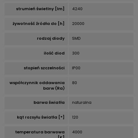
strumień świetlny [lm]
4240
żywotność źródła do [h]
20000
rodzaj diody
SMD
ilość diod
300
stopień szczelności
IP00
współczynnik oddawania
80
barw (Ra)
barwa światła
naturalna
kąt rozsyłu światła [°]
120
temperatura barwowa
4000
[K]