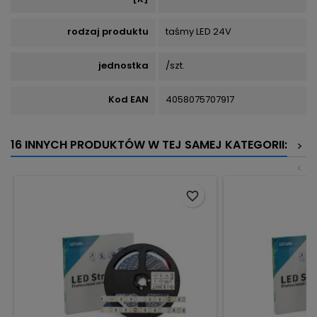
rodzaj produktu
taśmy LED 24V
jednostka
/szt.
Kod EAN
4058075707917
16 INNYCH PRODUKTÓW W TEJ SAMEJ KATEGORII:
>
<
favorite_border