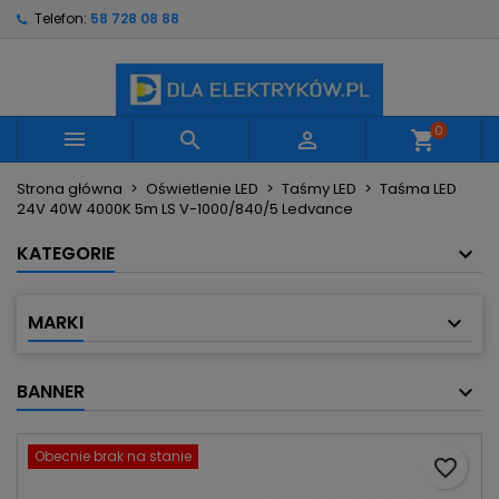
Telefon:
58 728 08 88
×
×
×
Moje listy życzeń
Utwórz listę życzeń
Zaloguj się
Utwórz nową listę
add_circle_outline
Musisz być zalogowany by zapisać produkty na
Nazwa listy życzeń
swojej liście życzeń.
0



shopping_cart
Strona główna
Oświetlenie LED
Taśmy LED
Taśma LED
Anuluj
Zaloguj się
24V 40W 4000K 5m LS V-1000/840/5 Ledvance
Anuluj
Utwórz listę życzeń
KATEGORIE
MARKI
BANNER
Obecnie brak na stanie
favorite_border