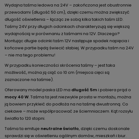
Wydajna taśma ledowa na 24V – zakończona jest obustronnie
przewodami (długość 50 cm), dzięki czemu można zwiększyć
długość oświetlenia – łącząc ze sobą kilka takich taśm LED.
Taśmy 24V przy długich odcinkach charakteryzują się większą
wydajnością w porównaniu z taśmami na 12V. Dlaczego?
Montując długie odcinki taśm 12V następuje spadek napięcia i
końcowe partie będą świecić słabiej. W przypadku taśm na 24V
– nie ma tego problemu!
W przypadku konieczności skrócenia taśmy – jest taka
możliwość, można ją ciąć co 10 cm (miejsca cięci są
zaznaczone na taśmie).
Oferowany model paska LED ma
długość 5m
i pobiera prąd o
mocy 40 W
. Taśma ta jest niezwykle prosta w montażu, można
ją bowiem przykleić do podłoża na na taśmę dwustronną. Co
ciekawe – może współpracować ze ściemniaczem. Kąt rozsyłu
światła to 120 stopni.
Taśma ta emituje
neutralne światło
, dzięki czemu doskonale
sprawdzi się w oświetleniu ogólnym domów, mieszkań i biur.