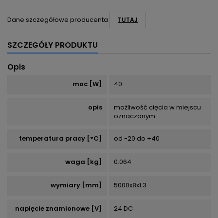
Dane szczegółowe producenta
TUTAJ
SZCZEGÓŁY PRODUKTU
Opis
moc [W]
40
opis
możliwość cięcia w miejscu
oznaczonym
temperatura pracy [°C]
od -20 do +40
waga [kg]
0.064
wymiary [mm]
5000x8x1.3
napięcie znamionowe [V]
24 DC