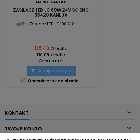
MARKA:
KANLUX
ZASILACZ LED LC 60W 24V SC SNC
33420 KANLUX
Zasilacz LED LC 100W 2...
135,40 zł
brutto
110,08 zł
netto
Cena za szt.
Dodaj do koszyka


Obecnie brak na stanie

KONTAKT

TWOJE KONTO