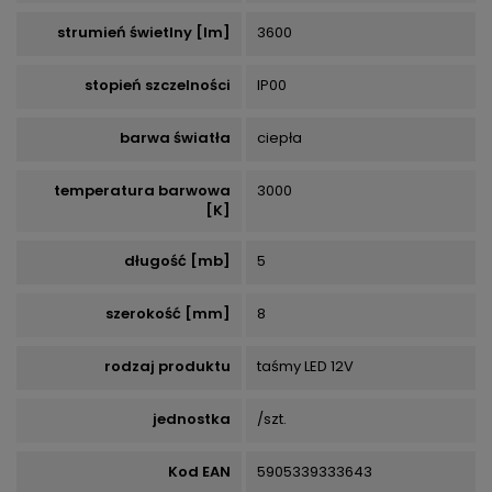
strumień świetlny [lm]
3600
stopień szczelności
IP00
barwa światła
ciepła
temperatura barwowa
3000
[K]
długość [mb]
5
szerokość [mm]
8
rodzaj produktu
taśmy LED 12V
jednostka
/szt.
Kod EAN
5905339333643