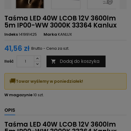
Taśma LED 40W LCOB 12V 3600lm
5m IP00-WW 3000K 33364 Kanlux
Indeks
141991425
Marka
KANLUX
41,56 zł
Brutto - Cena za szt.
Dodaj do koszyka
Ilość

🚚
Towar wyślemy w poniedziałek!
W magazynie
10 szt.
OPIS
Taśma LED 40W LCOB 12V 3600lm