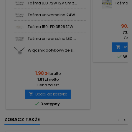
Taśma LED 72W 12V 5m z...
Taśma LE
Taśma uniwersalna 24W ...
90,61
Taśma 150 LED 3528 12W...
73,67
Cena
Taśma uniwersalna LED ...
Doda

Włącznik dotykowy ze ś...

W m
1,98 zł
brutto
1,61 zł
netto
Cena za szt.
Dodaj do koszyka


Dostępny
ZOBACZ TAKŻE
<
>