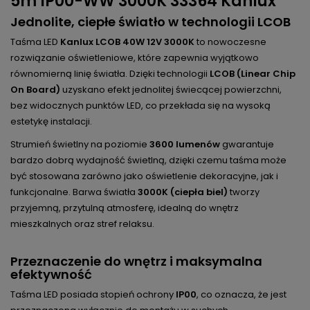
5m IP00-WW 3000K 33364 Kanlux
Jednolite, ciepłe światło w technologii LCOB
Taśma LED
Kanlux LCOB 40W 12V 3000K
to nowoczesne
rozwiązanie oświetleniowe, które zapewnia wyjątkowo
równomierną linię światła. Dzięki technologii
LCOB (Linear Chip
On Board)
uzyskano efekt jednolitej świecącej powierzchni,
bez widocznych punktów LED, co przekłada się na wysoką
estetykę instalacji.
Strumień świetlny na poziomie
3600 lumenów
gwarantuje
bardzo dobrą wydajność świetlną, dzięki czemu taśma może
być stosowana zarówno jako oświetlenie dekoracyjne, jak i
funkcjonalne. Barwa światła
3000K (ciepła biel)
tworzy
przyjemną, przytulną atmosferę, idealną do wnętrz
mieszkalnych oraz stref relaksu.
Przeznaczenie do wnętrz i maksymalna
efektywność
Taśma LED posiada stopień ochrony
IP00
, co oznacza, że jest