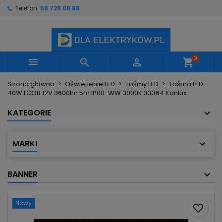
Telefon:
58 728 08 88
×
×
×
Moje listy życzeń
Utwórz listę życzeń
Zaloguj się
Utwórz nową listę
add_circle_outline
Musisz być zalogowany by zapisać produkty na
Nazwa listy życzeń
swojej liście życzeń.
0



shopping_cart
Strona główna
Oświetlenie LED
Taśmy LED
Taśma LED
Anuluj
Zaloguj się
40W LCOB 12V 3600lm 5m IP00-WW 3000K 33364 Kanlux
Anuluj
Utwórz listę życzeń
KATEGORIE
MARKI
BANNER
Nowy
favorite_border