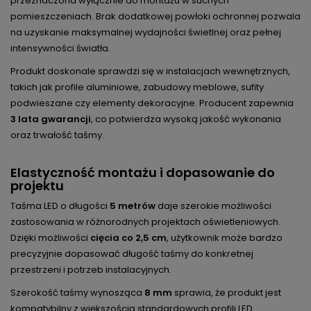
przeznaczona wyłącznie do montażu w suchych
pomieszczeniach. Brak dodatkowej powłoki ochronnej pozwala
na uzyskanie maksymalnej wydajności świetlnej oraz pełnej
intensywności światła.
Produkt doskonale sprawdzi się w instalacjach wewnętrznych,
takich jak profile aluminiowe, zabudowy meblowe, sufity
podwieszane czy elementy dekoracyjne. Producent zapewnia
3 lata gwarancji
, co potwierdza wysoką jakość wykonania
oraz trwałość taśmy.
Elastyczność montażu i dopasowanie do
projektu
Taśma LED o długości
5 metrów
daje szerokie możliwości
zastosowania w różnorodnych projektach oświetleniowych.
Dzięki możliwości
cięcia co 2,5 cm
, użytkownik może bardzo
precyzyjnie dopasować długość taśmy do konkretnej
przestrzeni i potrzeb instalacyjnych.
Szerokość taśmy wynosząca
8 mm
sprawia, że produkt jest
kompatybilny z większością standardowych profili LED