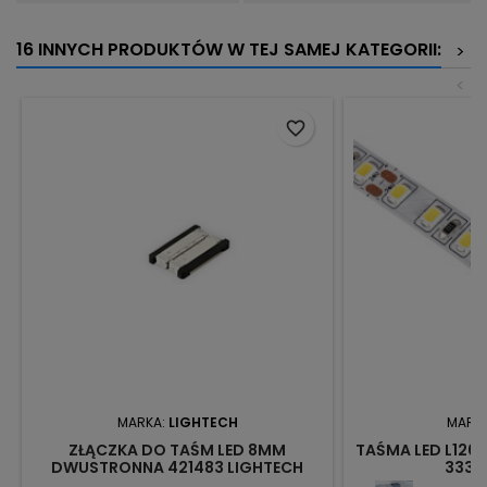
16 INNYCH PRODUKTÓW W TEJ SAMEJ KATEGORII:
>
<
favorite_border
MARKA:
LIGHTECH
MARK
ZŁĄCZKA DO TAŚM LED 8MM
TAŚMA LED L120
DWUSTRONNA 421483 LIGHTECH
3331