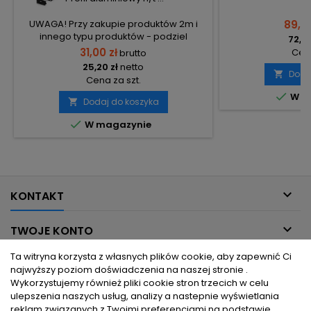
UWAGA! Przy zakupie produktów 2m i
89,05
innego typu produktów - podziel
72,40
zamówienia na 2 osobne, aby uniknąć
31,00 zł
Cena
brutto
wysokiego kosztu transportu! Zamów
25,20 zł
netto
osobno produkty 2m i osobno inne
Doda

Cena za szt.
elementy.

W m
Dodaj do koszyka


W magazynie

KONTAKT

TWOJE KONTO
Ta witryna korzysta z własnych plików cookie, aby zapewnić Ci

INFORMACJE DLA CIEBIE
najwyższy poziom doświadczenia na naszej stronie .
Wykorzystujemy również pliki cookie stron trzecich w celu
ulepszenia naszych usług, analizy a nastepnie wyświetlania

PRODUKTY
reklam związanych z Twoimi preferencjami na podstawie