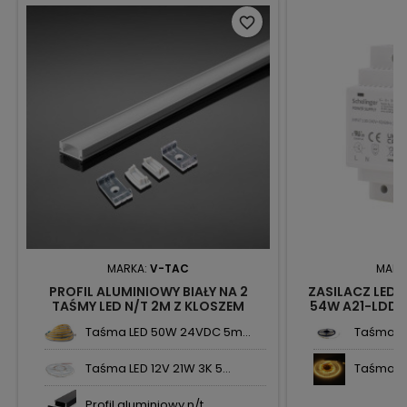
favorite_border
MARKA:
V-TAC
MARK
PROFIL ALUMINIOWY BIAŁY NA 2
ZASILACZ LED N
TAŚMY LED N/T 2M Z KLOSZEM
54W A21-LDD0
MLECZNYM VT-8108-W SKU3367 V-
Taśma LED 50W 24VDC 5m...
Taśma w 
TAC
Taśma LED 12V 21W 3K 5...
Taśma LE
Profil aluminiowy n/t ...