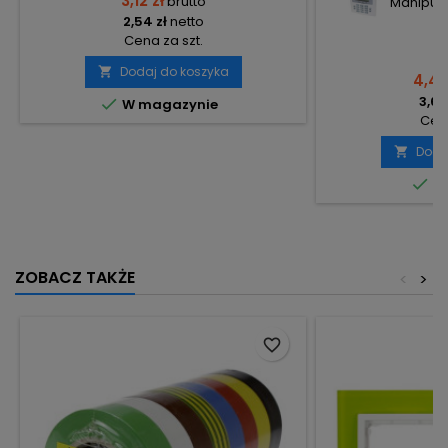
3,12 zł
brutto
Manipulat
2,54 zł
netto
Cena za szt.
Dodaj do koszyka

4,43
3,60

W magazynie
Cena
Doda


Do
ZOBACZ TAKŻE
<
>
favorite_border