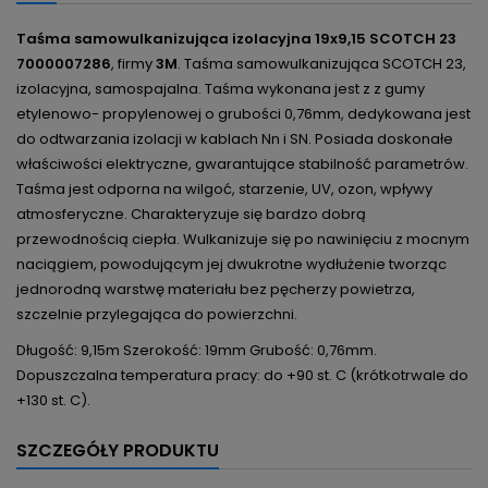
Taśma samowulkanizująca izolacyjna 19x9,15 SCOTCH 23
7000007286
, firmy
3M
. Taśma samowulkanizująca SCOTCH 23,
izolacyjna, samospajalna. Taśma wykonana jest z
z gumy
etylenowo- propylenowej o grubości 0,76mm, dedykowana jest
do odtwarzania izolacji w kablach Nn i SN. Posiada doskonałe
właściwości elektryczne, gwarantujące stabilność parametrów.
Taśma jest odporna na wilgoć, starzenie, UV, ozon, wpływy
atmosferyczne. Charakteryzuje się bardzo dobrą
przewodnością ciepła. Wulkanizuje się po nawinięciu z mocnym
naciągiem, powodującym jej dwukrotne wydłużenie tworząc
jednorodną warstwę materiału bez pęcherzy powietrza,
szczelnie przylegająca do powierzchni.
Długość: 9,15m Szerokość: 19mm Grubość: 0,76mm.
Dopuszczalna temperatura pracy: do +90 st. C (krótkotrwale do
+130 st. C).
SZCZEGÓŁY PRODUKTU