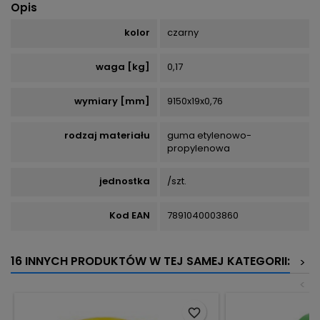
Opis
kolor
czarny
waga [kg]
0,17
wymiary [mm]
9150x19x0,76
rodzaj materiału
guma etylenowo-
propylenowa
jednostka
/szt.
Kod EAN
7891040003860
16 INNYCH PRODUKTÓW W TEJ SAMEJ KATEGORII:
>
<
favorite_border