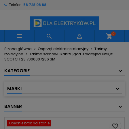
Telefon:
58 728 08 88
×
×
×
Moje listy życzeń
Utwórz listę życzeń
Zaloguj się
Utwórz nową listę
add_circle_outline
Musisz być zalogowany by zapisać produkty na
Nazwa listy życzeń
swojej liście życzeń.
0



shopping_cart
Strona główna
Osprzęt elektroinstalacyjny
Taśmy
Anuluj
Zaloguj się
izolacyjne
Taśma samowulkanizująca izolacyjna 19x9,15
Anuluj
Utwórz listę życzeń
SCOTCH 23 7000007286 3M
KATEGORIE
MARKI
BANNER
Obecnie brak na stanie
favorite_border