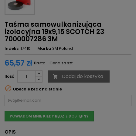
Taśma samowulkanizująca
izolacyjna 19x9,15 SCOTCH 23
7000007286 3M
Indeks
117410
Marka
3M Poland
65,57 zł
Brutto - Cena za szt.
Dodaj do koszyka
Ilość


Obecnie brak na stanie
POWIADOM MNIE KIEDY BĘDZIE DOSTĘPNY
OPIS