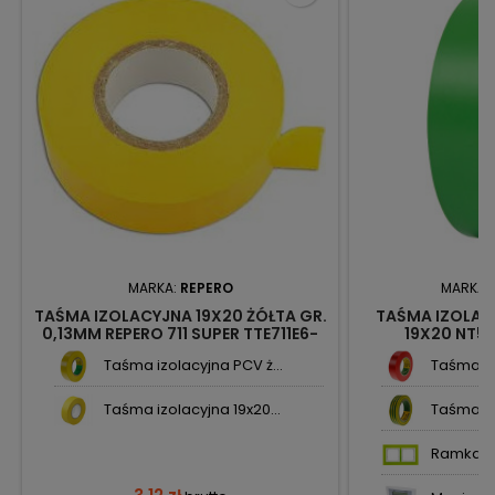
MARKA:
REPERO
MARKA:
TAŚMA IZOLACYJNA 19X20 ŻÓŁTA GR.
TAŚMA IZOLAC
0,13MM REPERO 711 SUPER TTE711E6-
19X20 NT5
0019-20
Taśma izolacyjna PCV ż...
Taśma iz
Taśma izolacyjna 19x20...
Taśma iz
Ramka po