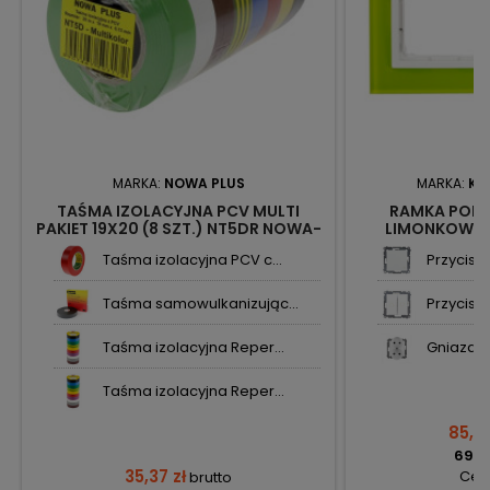
MARKA:
NOWA PLUS
MARKA:
KO
TAŚMA IZOLACYJNA PCV MULTI
RAMKA POD
PAKIET 19X20 (8 SZT.) NT5DR NOWA-
LIMONKOWY 
PLUS
KONTAKT S
Taśma izolacyjna PCV c...
Przycisk ś
Taśma samowulkanizując...
Przycisk 
Taśma izolacyjna Reper...
Gniazdo 
Taśma izolacyjna Reper...
85,33
69,37
35,37 zł
Cena
brutto