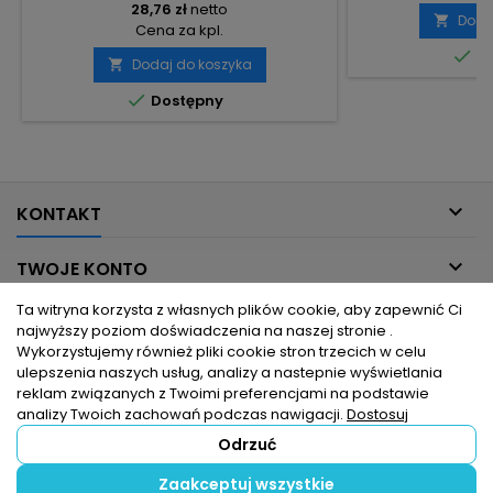
28,76 zł
netto
Doda

Cena za kpl.

Do
Dodaj do koszyka


Dostępny

KONTAKT

TWOJE KONTO
Ta witryna korzysta z własnych plików cookie, aby zapewnić Ci

INFORMACJE DLA CIEBIE
najwyższy poziom doświadczenia na naszej stronie .
Wykorzystujemy również pliki cookie stron trzecich w celu
ulepszenia naszych usług, analizy a nastepnie wyświetlania

PRODUKTY
reklam związanych z Twoimi preferencjami na podstawie
analizy Twoich zachowań podczas nawigacji.
Dostosuj
Odrzuć
© Copyright 2026 hurtownia elektryczna dlaelektrykow.pl. Wszelkie
Zaakceptuj wszystkie