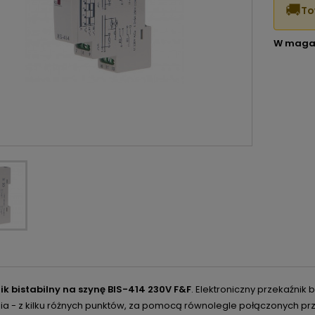
🚚
To
W maga
ik bistabilny na szynę BIS-414 230V F&F
. Elektroniczny przekaźnik 
ia - z kilku różnych punktów, za pomocą równolegle połączonych prz