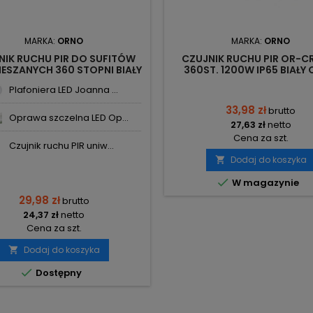
MARKA:
ORNO
MARKA:
ORNO
NIK RUCHU PIR DO SUFITÓW
CZUJNIK RUCHU PIR OR-C
ESZANYCH 360 STOPNI BIAŁY
360ST. 1200W IP65 BIAŁY
OR-CR-207 ORNO
Plafoniera LED Joanna ...
33,98 zł
brutto
Oprawa szczelna LED Op...
27,63 zł
netto
Cena za szt.
Czujnik ruchu PIR uniw...
Dodaj do koszyka


W magazynie
29,98 zł
brutto
24,37 zł
netto
Cena za szt.
Dodaj do koszyka


Dostępny