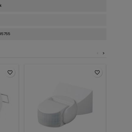
k
95755
<
>
favorite_border
favorite_border