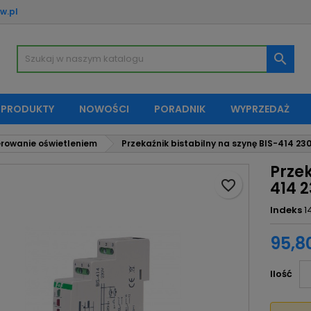
w.pl
oje listy życzeń
twórz listę życzeń
aloguj się

Utwórz nową listę
sisz być zalogowany by zapisać produkty na swojej liście życzeń.
zwa listy życzeń
 PRODUKTY
NOWOŚCI
PORADNIK
WYPRZEDAŻ
Anuluj
Zaloguj si
rowanie oświetleniem
Przekaźnik bistabilny na szynę BIS-414 23
Anuluj
Utwórz listę życze
Przek
favorite_border
414 
Indeks
1
95,80
Ilość