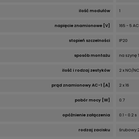
ilość modułów
1
napięcie znamionowe [V]
165 - 5 AC
stopień szczelności
IP20
sposób montażu
na szynę 
ilość i rodzaj zestyków
2 x NO/N
prąd znamionowy AC-1 [A]
2 x 16
pobór mocy [W]
0.7
opóźnienie załączenia
0.1 - 0.2 s
rodzaj zacisku
śrubowy 