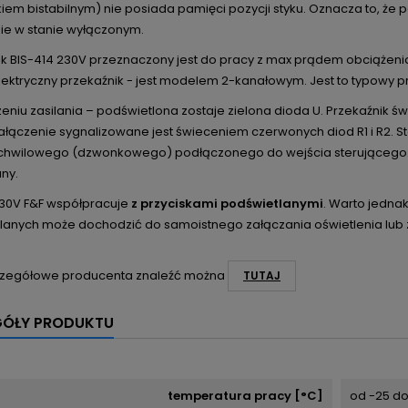
iem bistabilnym) nie posiada pamięci pozycji styku. Oznacza to, że 
ie w stanie wyłączonym.
ik BIS-414 230V przeznaczony jest do pracy z max prądem obciążen
lektryczny przekaźnik - jest modelem 2-kanałowym. Jest to typowy p
eniu zasilania – podświetlona zostaje zielona dioda U. Przekaźnik ś
załączenie sygnalizowane jest świeceniem czerwonych diod R1 i R2.
 chwilowego (dzwonkowego) podłączonego do wejścia sterującego. Po
ny.
230V F&F współpracuje
z przyciskami podświetlanymi
. Warto jednak
lanych może dochodzić do samoistnego załączania oświetlenia lub za
zegółowe producenta znaleźć można
TUTAJ
GÓŁY PRODUKTU
temperatura pracy [°C]
od -25 d