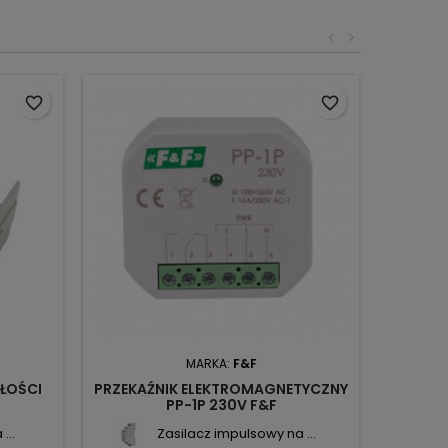
<
>
favorite_border
favorite_border
MARKA:
F&F
ŁOŚCI
PRZEKAŹNIK ELEKTROMAGNETYCZNY
PP-1P 230V F&F
...
Zasilacz impulsowy na ...