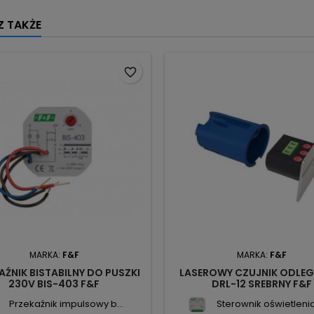
 TAKŻE
favorite_border
MARKA:
F&F
MARKA:
F&F
AŹNIK BISTABILNY DO PUSZKI
LASEROWY CZUJNIK ODLEG
230V BIS-403 F&F
DRL-12 SREBRNY F&F
Przekaźnik impulsowy b...
Sterownik oświetlenia 