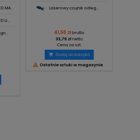
D MA...
Laserowy czujnik odleg...
LI...
41,56 zł
brutto
gn...
33,79 zł
netto
Cena za szt.
Dodaj do koszyka


Ostatnie sztuki w magazynie