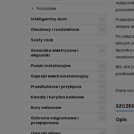
wyłącznik
Pozostałe
pozostan
Inteligentny dom
Przekaźn
sklepie e
Obudowy i rozdzielnice
Po załącz
Szafy rack
których 
łącznika
Gniazdka elektryczne i
włączniki
resetowa
Puszki instalacyjne
BIS-414 
podświet
Osprzęt elektroinstalacyjny
Przedłużacze i przyłącza
Dane szc
Kanały i korytka kablowe
SZCZE
Rury osłonowe
Ochrona odgromowa i
Opis
przepięciowa
Osprzęt siłowy