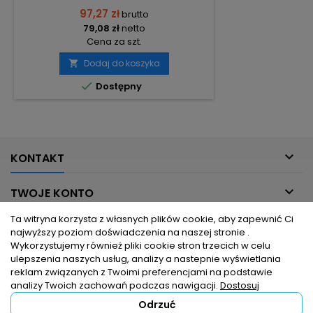
97,27 zł
brutto
79,08 zł
netto
Cena za szt.
Dodaj do koszyka


Dostępny

KONTAKT

TWOJE KONTO
Ta witryna korzysta z własnych plików cookie, aby zapewnić Ci

INFORMACJE DLA CIEBIE
najwyższy poziom doświadczenia na naszej stronie .
Wykorzystujemy również pliki cookie stron trzecich w celu
ulepszenia naszych usług, analizy a nastepnie wyświetlania

PRODUKTY
reklam związanych z Twoimi preferencjami na podstawie
analizy Twoich zachowań podczas nawigacji.
Dostosuj
Odrzuć