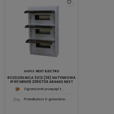
favorite_border
MARKA:
NEXT ELECTRO
ROZDZIELNICA 3X12 (36) NATYNKOWA
IP40 NRN36 2956706 ARAMIS NEXT
Ogranicznik przepięć t...
Przedłużacz 3-gniazdow...