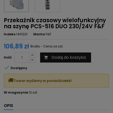
Przekaźnik czasowy wielofunkcyjny
na szynę PCS-516 DUO 230/24V F&F
Indeks
1401221
Marka
F&F
106,89 zł
Brutto - Cena za szt.
Dodaj do koszyka
Ilość


Dostępny
🚚
Towar wyślemy w poniedziałek!
W magazynie
12 szt.
OPIS