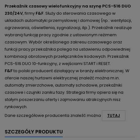
Przekaźnik czasowy wielofunkcyjny na szynę PCS-516 DUO
230/24V
, firmy
F&F
.
Służy do sterowania czasowego w
układach automatyki przemysłowej i domowej (np.: wentylacji,
ogrzewania, oświetlenia, sygnalizacji, itp.). Przekaźnik realizuje
wybraną funkcję pracy zgodnie z ustawionym reżimem
czasowym. Wybór określonego zakresu czasowego oraz
funkcji pracy przekaźnika polega na ustawieniu odpowiedniej
kombinacji obrotowych przełączników kodowych. Przekaźnik
PCS-516 DUO 10-funkcyjny, z wejściami START i RESET.
F&F
to polski producent działający w branży elektronicznej. W
ofercie naszej hurtowni elektrycznej znaleźć można m.in.
automaty zmierzchowe, automaty schodowe, przekaźniki
czasowe i czujniki zaniku fazy. Strategia firmy opiera się na
stałym poszerzaniu oferty i zajmowaniu atrakcyjnych nisz
rynkowych.
Dane szczegółowe producenta znaleźć można
TUTAJ
SZCZEGÓŁY PRODUKTU