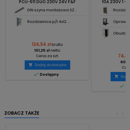
PCU-511 DUO 230V 24V F&F
10A 230V 1 -
ODPADANI
DIN szyna montażowa SZ...
Rozdzieln
Rozdzielnica p/t 4x12 ...
Oprawa n
Obudowa 
124,54 zł
brutto
101,25 zł
netto
74,44
Cena za szt.
60,52
Dodaj do koszyka

Cena

Dostępny
Doda


Do
ZOBACZ TAKŻE
<
>