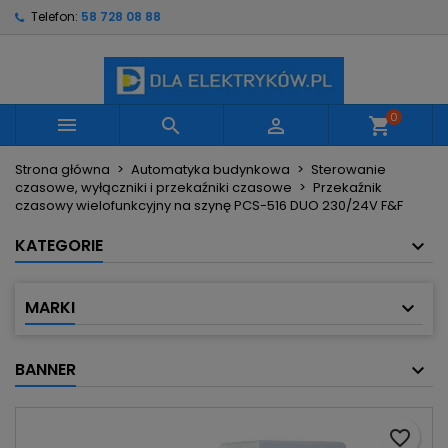
Telefon:
58 728 08 88
×
×
×
Moje listy życzeń
Utwórz listę życzeń
Zaloguj się
Utwórz nową listę
add_circle_outline
Musisz być zalogowany by zapisać produkty na
Nazwa listy życzeń
swojej liście życzeń.
0



shopping_cart
Strona główna
Automatyka budynkowa
Sterowanie
Anuluj
Zaloguj się
czasowe, wyłączniki i przekaźniki czasowe
Przekaźnik
Anuluj
Utwórz listę życzeń
czasowy wielofunkcyjny na szynę PCS-516 DUO 230/24V F&F
KATEGORIE
MARKI
BANNER
favorite_border