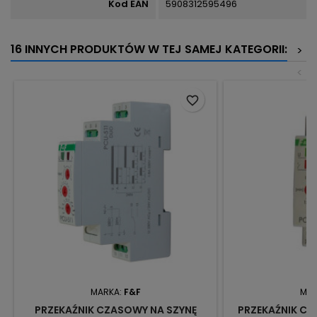
Kod EAN
5908312595496
16 INNYCH PRODUKTÓW W TEJ SAMEJ KATEGORII:
>
<
favorite_border
MARKA:
F&F
MAR
PRZEKAŹNIK CZASOWY NA SZYNĘ
PRZEKAŹNIK CZ