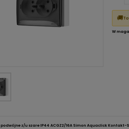
🚚
To
W maga
 podwójne z/u szare IP44 ACGZ2/16A Simon Aquaclick Kontakt-