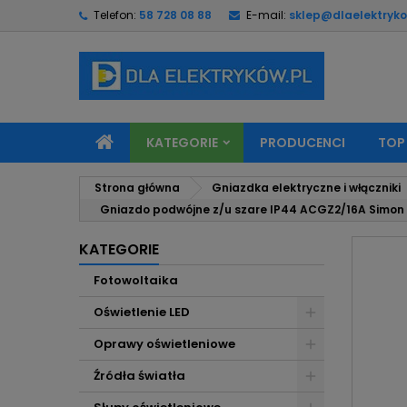
Telefon:
58 728 08 88
E-mail:
sklep@dlaelektryko
M
U
Z
add_circle_outline
Mu
Na
KATEGORIE
PRODUCENCI
TOP
Strona główna
Gniazdka elektryczne i włączniki
Gniazdo podwójne z/u szare IP44 ACGZ2/16A Simon
KATEGORIE
Fotowoltaika
Oświetlenie LED
Oprawy oświetleniowe
Źródła światła