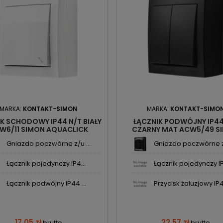
MARKA:
KONTAKT-SIMON
MARKA:
KONTAKT-SIMO
K SCHODOWY IP44 N/T BIAŁY
ŁĄCZNIK PODWÓJNY IP44
W6/11 SIMON AQUACLICK
CZARNY MAT ACW5/49 S
KONTAKT-SIMON
AQUACLICK KONTAKT-S
Gniazdo poczwórne z/u ...
Gniazdo poczwórne z/
Łącznik pojedynczy IP4...
Łącznik pojedynczy IP
Łącznik podwójny IP44 ...
Przycisk żaluzjowy IP4.
17,05 zł
22,57 zł
brutto
brutto