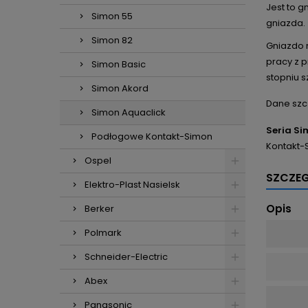
Jest to 
Simon 55
gniazda.
Simon 82
Gniazdo 
pracy z 
Simon Basic
stopniu 
Simon Akord
Dane szc
Simon Aquaclick
Seria Si
Podłogowe Kontakt-Simon
Kontakt-S
Ospel
SZCZE
Elektro-Plast Nasielsk
Opis
Berker
Polmark
Schneider-Electric
Abex
Panasonic