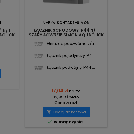
N
MARKA:
KONTAKT-SIMON
4 N/T
ŁĄCZNIK SCHODOWY IP44 N/T
ACLICK
SZARY ACW6/16 SIMON AQUACLICK
KONTAKT-SIMON
Gniazdo poczwórne z/u ...
Łącznik pojedynczy IP4...
Łącznik podwójny IP44 ...
17,04 zł
brutto
13,85 zł
netto
Cena za szt.
Dodaj do koszyka


W magazynie