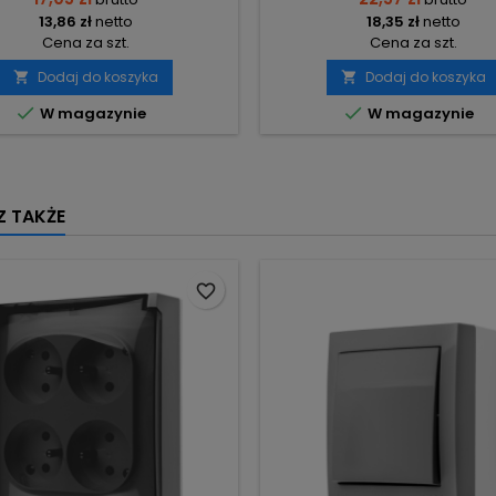
13,86 zł
netto
18,35 zł
netto
Cena za szt.
Cena za szt.
Dodaj do koszyka
Dodaj do koszyka




W magazynie
W magazynie
 TAKŻE
favorite_border