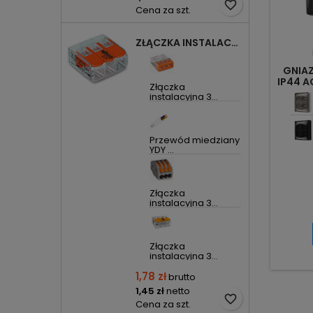
favorite_border
Cena za szt.
ZŁĄCZKA INSTALACYJNA 3X UNIWERSALNA COMPACT 221-413 WAGO
GNIA
IP44 A
Złączka
instalacyjna 3...
Przewód miedziany
YDY ...
Złączka
instalacyjna 3...
Złączka
instalacyjna 3...
1,78 zł
brutto
1,45 zł
netto
favorite_border
Cena za szt.