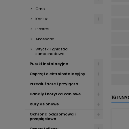
Orno
Kanlux
Plastrol
Akcesoria
Wtyczki i gniazda
samochodowe
Puszki instalacyjne
Osprzęt elektroinstalacyjny
Przedłużacze i przyłącza
Kanały i korytka kablowe
16 INN
Rury osłonowe
Ochrona odgromowa i
przepięciowa
Osprzęt siłowy