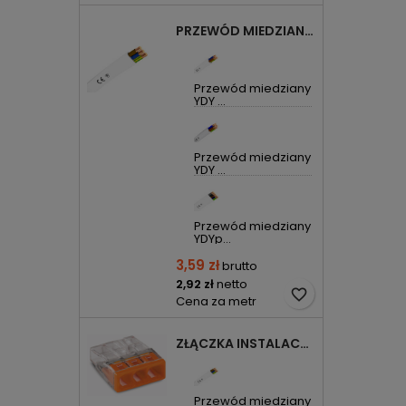
PRZEWÓD MIEDZIANY YDYP DRUT 3X1,5MM2 ŻO 450/750V
Przewód miedziany
YDY ...
Przewód miedziany
YDY ...
Przewód miedziany
YDYp...
3,59 zł
brutto
2,92 zł
netto
favorite_border
Cena za metr
ZŁĄCZKA INSTALACYJNA 3X COMPACT POMARAŃCZOWA 2273-203 WAGO
Przewód miedziany