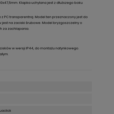
0x47,5mm. Klapka uchylana jest z dłuższego boku
z PC transparentną. Model ten przeznaczony jest do
est na zaciski śrubowe. Model bryzgoszczelny o
h za zachlapania.
ycisków w wersji IP44, do montażu natynkowego.
iałym.
uaclick