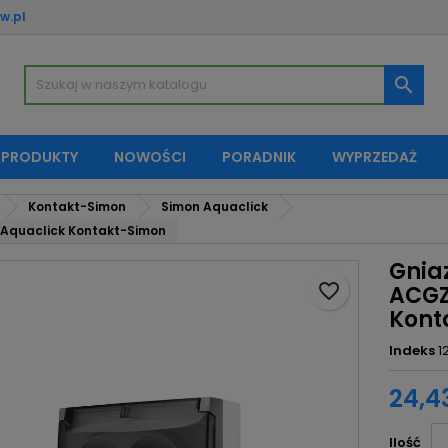
w.pl
oje listy życzeń
twórz listę życzeń
aloguj się

Utwórz nową listę
sisz być zalogowany by zapisać produkty na swojej liście życzeń.
zwa listy życzeń
 PRODUKTY
NOWOŚCI
PORADNIK
WYPRZEDAŻ
Anuluj
Zaloguj si
Kontakt-Simon
Simon Aquaclick
Anuluj
Utwórz listę życze
 Aquaclick Kontakt-Simon
Gnia
favorite_border
ACGZ
Kont
Indeks
1
24,43
Ilość