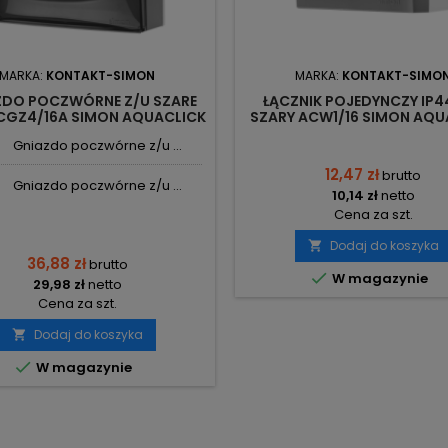
MARKA:
KONTAKT-SIMON
MARKA:
KONTAKT-SIMO
ZDO POCZWÓRNE Z/U SZARE
ŁĄCZNIK POJEDYNCZY IP4
CGZ4/16A SIMON AQUACLICK
SZARY ACW1/16 SIMON AQU
KONTAKT-SIMON
KONTAKT-SIMON
Gniazdo poczwórne z/u ...
12,47 zł
brutto
Gniazdo poczwórne z/u ...
10,14 zł
netto
Cena za szt.
Dodaj do koszyka

36,88 zł
brutto

W magazynie
29,98 zł
netto
Cena za szt.
Dodaj do koszyka


W magazynie