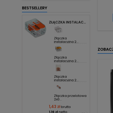
BESTSELLERY
ZŁĄCZKA INSTALACYJNA 2X UNIWERSALNA COMPACT 221-412 WAGO
Złączka
instalacyjna 2...
ZOBACZ
Złączka
instalacyjna 2...
Złączka
instalacyjna 2...
Złączka przelotowa
2x0...
1,43 zł
brutto
1,16 zł
netto