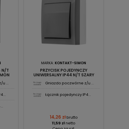
N
MARKA:
KONTAKT-SIMON
M
 N/T
PRZYCISK POJEDYNCZY
ŁĄCZ
IMON
UNIWERSALNY IP44 N/T SZARY
CZAR
IMON
ACP1/16 SIMON AQUACLICK
AQU
u ...
Gniazdo poczwórne z/u ...
KONTAKT-SIMON
4...
Łącznik pojedynczy IP4...
..
14,26 zł
brutto
11,59 zł
netto
Cena za szt.