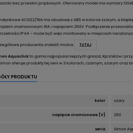
gniazdo bez przesłon prądowych. Oferowany model ma wymiary 120x8
natynkowe ACGZ2/16A ma obudowę z ABS w kolorze szarym, a klapkę 
prądem znamionowym 16A i napięciem 250V. Podłączenie przewodów j
szczelności IP44 – może być więc montowany w miejscach narażonyc
zegółowe producenta znaleźć można
TUTAJ
mon Aquaclick
to gama najpopularniejszych gniazd, łączników i prz
imon oferuje produkty tej serii w 3 kolorach, czarnym, szarym oraz b
GÓŁY PRODUKTU
kolor
szary
napięcie znamionowe [V]
250
seria
Simon Aq