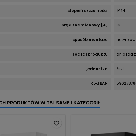
stopień szczelności
IP44
prąd znamionowy [A]
16
sposób montażu
natynkow
rodzaj produktu
gniazda z
jednostka
/szt.
Kod EAN
59027878
YCH PRODUKTÓW W TEJ SAMEJ KATEGORII:
favorite_border