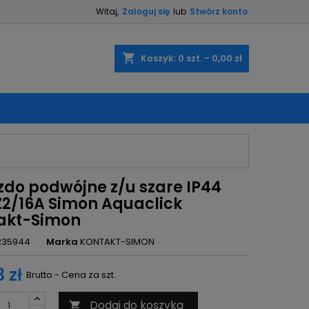
Witaj,
Zaloguj się
lub
Stwórz konto
×
×
×
shopping_cart
Koszyk:
0
szt. - 0,00 zł
ę
ń
zdo podwójne z/u szare IP44
2/16A Simon Aquaclick
akt-Simon
235944
Marka
KONTAKT-SIMON
 zł
Brutto - Cena za szt.
Dodaj do koszyka
