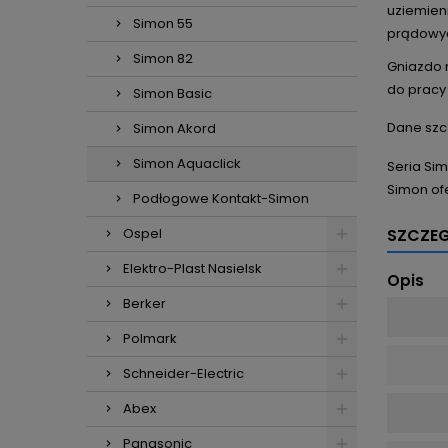
uziemien
Simon 55
prądowyc
Simon 82
Gniazdo 
do pracy
Simon Basic
Dane szc
Simon Akord
Simon Aquaclick
Seria Sim
Simon ofe
Podłogowe Kontakt-Simon
Ospel
SZCZE
Elektro-Plast Nasielsk
Opis
Berker
Polmark
Schneider-Electric
Abex
Panasonic