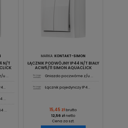
N
MARKA:
KONTAKT-SIMON
M
4 N/T
ŁĄCZNIK PODWÓJNY IP44 N/T BIAŁY
ŁĄCZN
ACLICK
ACW5/11 SIMON AQUACLICK
BIAŁY
KONTAKT-SIMON
u ...
Gniazdo poczwórne z/u ...
4...
Łącznik pojedynczy IP4...
 ...
15,45 zł
brutto
 ...
12,56 zł
netto
Cena za szt.