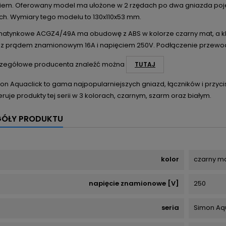
iem. Oferowany model ma ułożone w 2 rzędach po dwa gniazda poje
h. Wymiary tego modelu to 130x110x53 mm.
natynkowe ACGZ4/49A ma obudowę z ABS w kolorze czarny mat, a kla
 z prądem znamionowym 16A i napięciem 250V. Podłączenie przewodó
zegółowe producenta znaleźć można
TUTAJ
on Aquaclick to gama najpopularniejszych gniazd, łączników i przyc
ruje produkty tej serii w 3 kolorach, czarnym, szarm oraz białym.
GÓŁY PRODUKTU
kolor
czarny m
napięcie znamionowe [V]
250
seria
Simon Aq