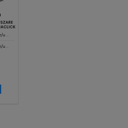
N
 SZARE
UACLICK
u ...
u ...