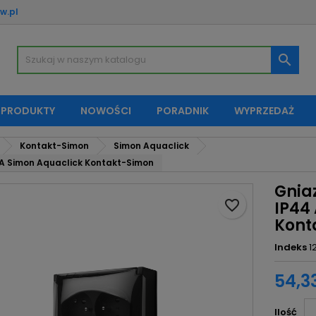
w.pl
oje listy życzeń
twórz listę życzeń
aloguj się

Utwórz nową listę
sisz być zalogowany by zapisać produkty na swojej liście życzeń.
zwa listy życzeń
 PRODUKTY
NOWOŚCI
PORADNIK
WYPRZEDAŻ
Anuluj
Zaloguj si
Kontakt-Simon
Simon Aquaclick
Anuluj
Utwórz listę życze
A Simon Aquaclick Kontakt-Simon
Gnia
favorite_border
IP44
Kont
Indeks
1
54,33
Ilość