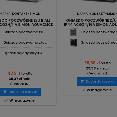
MARKA:
KONTAKT-SIMON
MARKA:
KONTAKT-SIMO
ZDO POCZWÓRNE Z/U BIAŁE
GNIAZDO POCZWÓRNE Z/U
ACGZ4/11A SIMON AQUACLICK
IP44 ACGZ4/16A SIMON AQ
KONTAKT-SIMON
KONTAKT-SIMON
Gniazdo poczwórne z/u ...
Gniazdo poczwórne z/
Gniazdo poczwórne z/u ...
Gniazdo poczwórne z/
Łącznik pojedynczy IP4...
36,88 zł
brutto
29,98 zł
netto
43,51 zł
Cena za szt.
brutto
35,37 zł
netto
Dodaj do koszyka

Cena za szt.

W magazynie
Dodaj do koszyka


W magazynie