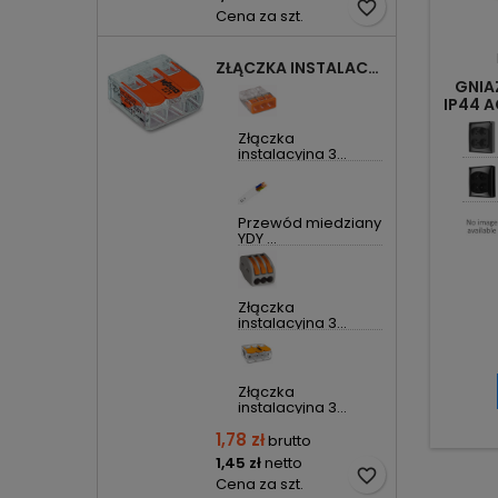
favorite_border
Cena za szt.
ZŁĄCZKA INSTALACYJNA 3X UNIWERSALNA COMPACT 221-413 WAGO
GNIA
IP44 
Złączka
instalacyjna 3...
Przewód miedziany
YDY ...
Złączka
instalacyjna 3...
Złączka
instalacyjna 3...
1,78 zł
brutto
1,45 zł
netto
favorite_border
Cena za szt.