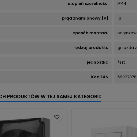
stopień szczelności
IP44
prąd znamionowy [A]
16
sposób montażu
natynkow
rodzaj produktu
gniazda z
jednostka
/szt.
Kod EAN
59027878
YCH PRODUKTÓW W TEJ SAMEJ KATEGORII:
favorite_border