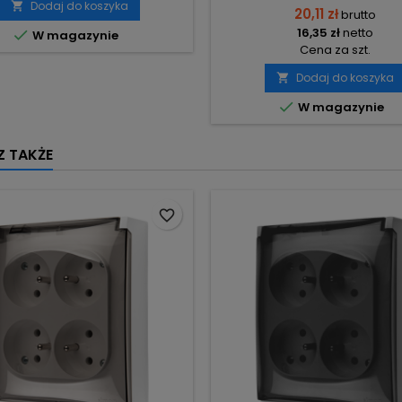
Dodaj do koszyka

20,11 zł
brutto
16,35 zł
netto

W magazynie
Cena za szt.
Dodaj do koszyka


W magazynie
 TAKŻE
favorite_border