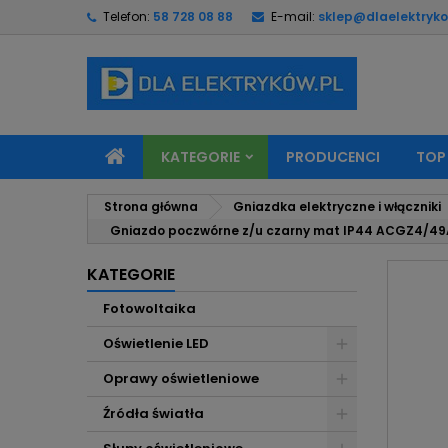
Telefon:
58 728 08 88
E-mail:
sklep@dlaelektryko
M
U
Z
add_circle_outline
Mu
Na
KATEGORIE
PRODUCENCI
TOP
Strona główna
Gniazdka elektryczne i włączniki
Gniazdo poczwórne z/u czarny mat IP44 ACGZ4/49
KATEGORIE
Fotowoltaika
Oświetlenie LED
Oprawy oświetleniowe
Źródła światła