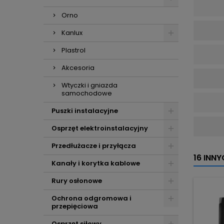
Orno
Kanlux
Plastrol
Akcesoria
Wtyczki i gniazda
samochodowe
Puszki instalacyjne
Osprzęt elektroinstalacyjny
Przedłużacze i przyłącza
16 INN
Kanały i korytka kablowe
Rury osłonowe
Ochrona odgromowa i
przepięciowa
Osprzęt siłowy