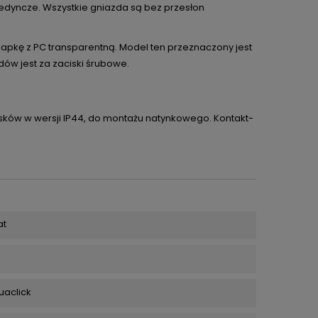
dyncze. Wszystkie gniazda są bez przesłon
pkę z PC transparentną. Model ten przeznaczony jest
w jest za zaciski śrubowe.
isków w wersji IP44, do montażu natynkowego. Kontakt-
at
uaclick