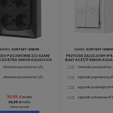
MARKA:
KONTAKT-SIMON
MARKA:
KONTAKT-SIMO
ZDO POCZWÓRNE Z/U SZARE
PRZYCISK ŻALUZJOWY IP4
CGZ4/16A SIMON AQUACLICK
BIAŁY ACZ1/11 SIMON AQU
KONTAKT-SIMON
KONTAKT-SIMON
Gniazdo poczwórne z/u ...
Gniazdo poczwórne z/
Gniazdo poczwórne z/u ...
Łącznik pojedynczy IP
Łącznik podwójny IP44
36,88 zł
brutto
Łącznik schodowy IP44
29,98 zł
netto
Cena za szt.