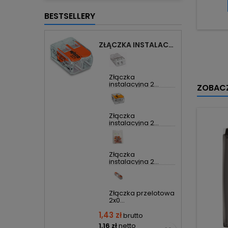
BESTSELLERY
ZŁĄCZKA INSTALACYJNA 2X UNIWERSALNA COMPACT 221-412 WAGO
Złączka
instalacyjna 2...
ZOBACZ
Złączka
instalacyjna 2...
Złączka
instalacyjna 2...
Złączka przelotowa
2x0...
1,43 zł
brutto
1,16 zł
netto