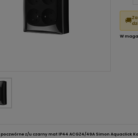
Za
🚚
dzi
W maga
 poczwórne z/u czarny mat IP44 ACGZ4/49A Simon Aquaclick 