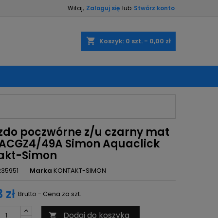
Witaj,
Zaloguj się
lub
Stwórz konto
×
×
×
shopping_cart
Koszyk:
0
szt. - 0,00 zł
ę
ń
zdo poczwórne z/u czarny mat
 ACGZ4/49A Simon Aquaclick
akt-Simon
235951
Marka
KONTAKT-SIMON
 zł
Brutto - Cena za szt.
Dodaj do koszyka
