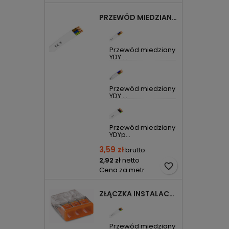
PRZEWÓD MIEDZIANY YDYP DRUT 3X1,5MM2 ŻO 450/750V
Przewód miedziany
YDY ...
Przewód miedziany
YDY ...
Przewód miedziany
YDYp...
3,59 zł
brutto
2,92 zł
netto
favorite_border
Cena za metr
ZŁĄCZKA INSTALACYJNA 3X COMPACT POMARAŃCZOWA 2273-203 WAGO
Przewód miedziany