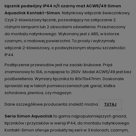
Łącznik podwójny IP44 n/t czarny mat ACW5/49 Simon
Aquaclick Kontakt-Simon
. Natynkowy włącznik świecznikowy.
Czyli 2-klawiszowy łącznik, pozwalający na załączanie 2
różnymi lampami lub 2 obwodami oświetlenia. Przeznaczony
do montażu natynkowego. Wykonany jest z ABS, w kolorze
czarnym, o matowej powierzchni. To prosty i wytrzymały
włącznik 2-klawiszowy, o podwyższonym stopniu szczelności
IP44.
Podłączenie przewodów jest na zaciski śrubowe. Prąd
znamionowy to 10A, a napięcie to 250V. Model ACW5/49 jest bez
podświetlenia. Wymiary łącznika to 80x70x47mm. Doskonale
sprawdzi się w takich pomieszczeniach jak garaż, klatka
schodowa, piwnica, czy magazyn.
Dane szczegółowe producenta znaleźć można
TUTAJ
Seria Simon Aquaclick
to gama najpopularniejszych gniazd,
łączników i przycisków w wersji IP44, do montażu natynkowego.
Kontakt-Simon oferuje produkty tej serii w 3 kolorach, czarnym,