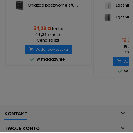
Gniazdo poczwórne z/u ...
Łącznik p
Łącznik p
54,39 zł
brutto
44,22 zł
netto
19,36
Cena za szt.
15,74
Dodaj do koszyka

Cena

W magazynie
Doda


W m

KONTAKT

TWOJE KONTO