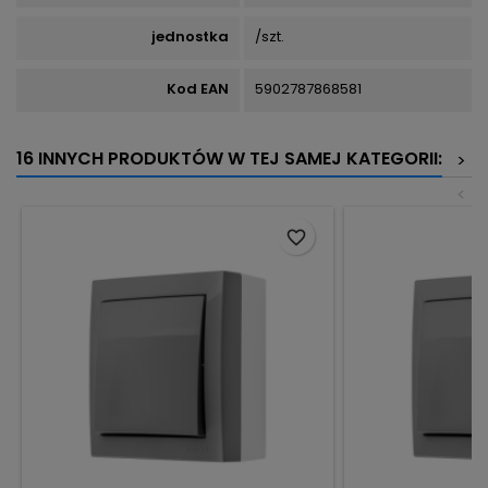
jednostka
/szt.
Kod EAN
5902787868581
16 INNYCH PRODUKTÓW W TEJ SAMEJ KATEGORII:
>
<
favorite_border