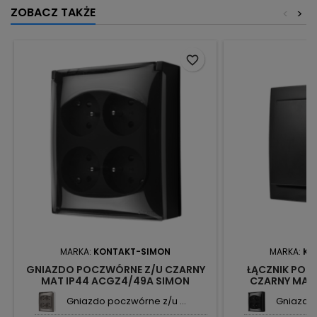
ZOBACZ TAKŻE
<
>
favorite_border
MARKA:
KONTAKT-SIMON
MARKA:
KO
GNIAZDO POCZWÓRNE Z/U CZARNY
ŁĄCZNIK POJE
MAT IP44 ACGZ4/49A SIMON
CZARNY MAT
AQUACLICK KONTAKT-SIMON
AQUACLICK 
Gniazdo poczwórne z/u ...
Gniazdo 