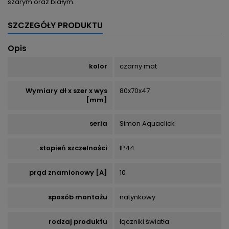
szarym oraz białym.
SZCZEGÓŁY PRODUKTU
Opis
kolor
czarny mat
Wymiary dł x szer x wys
80x70x47
[mm]
seria
Simon Aquaclick
stopień szczelności
IP44
prąd znamionowy [A]
10
sposób montażu
natynkowy
rodzaj produktu
łączniki światła