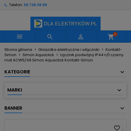
Telefon:
58 728 08 88
×
×
×
Moje listy życzeń
Utwórz listę życzeń
Zaloguj się
Utwórz nową listę
add_circle_outline
Musisz być zalogowany by zapisać produkty na
Nazwa listy życzeń
swojej liście życzeń.
0



shopping_cart
Strona główna
Gniazdka elektryczne i włączniki
Kontakt-
Anuluj
Zaloguj się
Simon
Simon Aquaclick
Łącznik podwójny IP44 n/t czarny
Anuluj
Utwórz listę życzeń
mat ACW5/49 Simon Aquaclick Kontakt-Simon
KATEGORIE
MARKI
BANNER
favorite_border