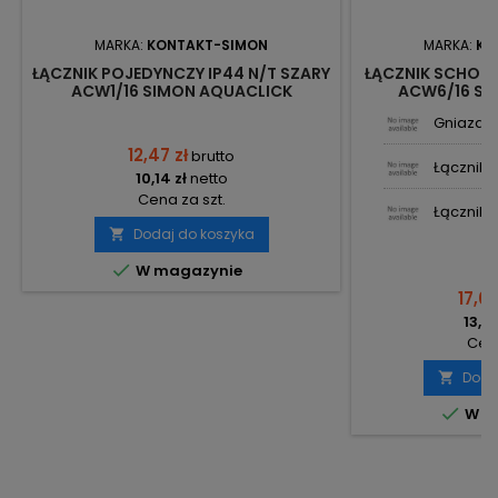
MARKA:
KONTAKT-SIMON
MARKA:
KO
ŁĄCZNIK POJEDYNCZY IP44 N/T SZARY
ŁĄCZNIK SCHODO
ACW1/16 SIMON AQUACLICK
ACW6/16 SI
KONTAKT-SIMON
KONTA
Gniazdo 
12,47 zł
brutto
Łącznik p
10,14 zł
netto
Cena za szt.
Łącznik p
Dodaj do koszyka


W magazynie
17,05
13,86
Cena
Doda


W m