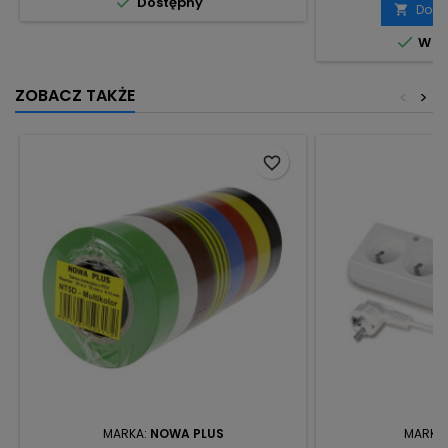

Dostępny
Doda


W m
ZOBACZ TAKŻE
<
>
favorite_border
MARKA:
NOWA PLUS
MARKA