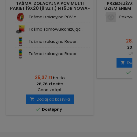
TAŚMA IZOLACYJNA PCV MULTI
PRZEDŁUŻACZ
PAKIET 19X20 (8 SZT.) NT5DR NOWA-
UZIEMIENIEM Z 
PLUS
ME
Taśma izolacyjna PCV c...
Pokrywa 
Taśma samowulkanizując...
28,31
Taśma izolacyjna Reper...
23,02
Cena
Taśma izolacyjna Reper...
Doda


Do
35,37 zł
brutto
28,76 zł
netto
Cena za kpl.
Dodaj do koszyka


Dostępny