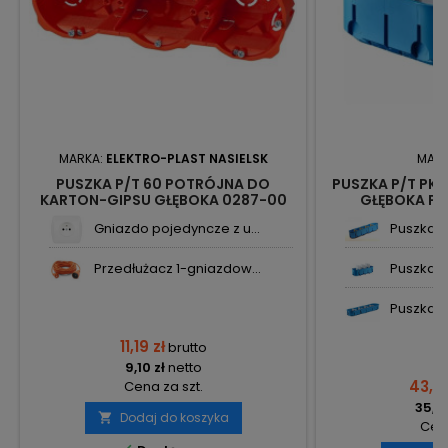
MARKA:
ELEKTRO-PLAST NASIELSK
MARK
PUSZKA P/T 60 POTRÓJNA DO
PUSZKA P/T PK
KARTON-GIPSU GŁĘBOKA 0287-00
GŁĘBOKA P6
POMARAŃCZOWA ELEKTRO-PLAST
MULTI
Gniazdo pojedyncze z u...
Puszka p/
Przedłużacz 1-gniazdow...
Puszka p/
Puszka p/
11,19 zł
brutto
9,10 zł
netto
43,07
Cena za szt.
35,02
Dodaj do koszyka

Cena