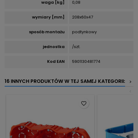
waga [kg]
0,08
wymiary [mm]
208x60x47
sposób montażu
podtynkowy
jednostka
/szt.
Kod EAN
5901130481774
16 INNYCH PRODUKTÓW W TEJ SAMEJ KATEGORII:
>
<
favorite_border