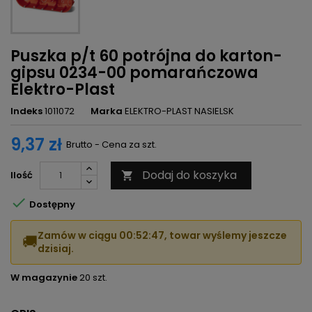
Puszka p/t 60 potrójna do karton-
gipsu 0234-00 pomarańczowa
Elektro-Plast
Indeks
1011072
Marka
ELEKTRO-PLAST NASIELSK
9,37 zł
Brutto - Cena za szt.
Dodaj do koszyka
Ilość


Dostępny
Zamów w ciągu
00:52:47
, towar wyślemy jeszcze
🚚
dzisiaj.
W magazynie
20 szt.