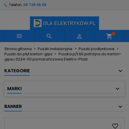
Telefon:
58 728 08 88
×
×
×
Moje listy życzeń
Utwórz listę życzeń
Zaloguj się
Utwórz nową listę
add_circle_outline
Musisz być zalogowany by zapisać produkty na
Nazwa listy życzeń
swojej liście życzeń.
0



shopping_cart
Strona główna
Puszki instalacyjne
Puszki podtynkowe
Anuluj
Zaloguj się
Puszki do płyt karton-gips
Puszka p/t 60 potrójna do karton-
Anuluj
Utwórz listę życzeń
gipsu 0234-00 pomarańczowa Elektro-Plast
KATEGORIE
MARKI
BANNER
favorite_border