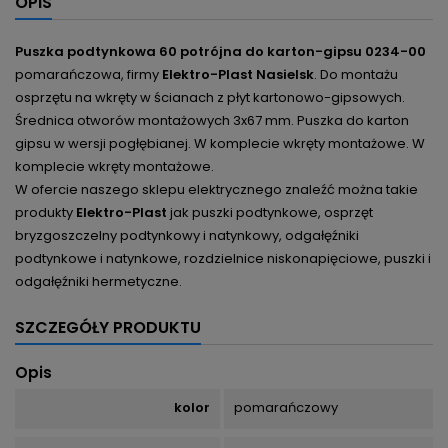
OPIS
Puszka podtynkowa 60 potrójna do karton-gipsu 0234-00
pomarańczowa, firmy
Elektro-Plast Nasielsk
.
Do montażu
osprzętu na wkręty w ścianach z płyt kartonowo-gipsowych.
Średnica otworów montażowych 3x67 mm. Puszka do karton
gipsu w wersji pogłębianej. W komplecie wkręty montażowe. W
komplecie wkręty montażowe.
W ofercie naszego sklepu elektrycznego znaleźć można takie
produkty
Elektro-Plast
jak puszki podtynkowe, osprzęt
bryzgoszczelny podtynkowy i natynkowy, odgałęźniki
podtynkowe i natynkowe, rozdzielnice niskonapięciowe, puszki i
odgałęźniki hermetyczne.
SZCZEGÓŁY PRODUKTU
Opis
kolor
pomarańczowy