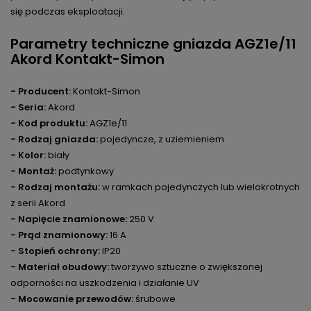
się podczas eksploatacji.
Parametry techniczne gniazda AGZ1e/11
Akord Kontakt-Simon
- Producent:
Kontakt-Simon
- Seria:
Akord
- Kod produktu:
AGZ1e/11
- Rodzaj gniazda:
pojedyncze, z uziemieniem
- Kolor:
biały
- Montaż:
podtynkowy
- Rodzaj montażu:
w ramkach pojedynczych lub wielokrotnych
z serii Akord
- Napięcie znamionowe:
250 V
- Prąd znamionowy:
16 A
- Stopień ochrony:
IP20
- Materiał obudowy:
tworzywo sztuczne o zwiększonej
odporności na uszkodzenia i działanie UV
- Mocowanie przewodów:
śrubowe