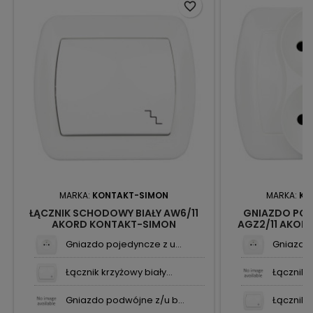
favorite_border
MARKA:
KONTAKT-SIMON
MARKA:
KO
ŁĄCZNIK SCHODOWY BIAŁY AW6/11
GNIAZDO POD
AKORD KONTAKT-SIMON
AGZ2/11 AKOR
Gniazdo pojedyncze z u...
Gniazdo 
Łącznik krzyżowy biały...
Łącznik 
Gniazdo podwójne z/u b...
Łącznik k