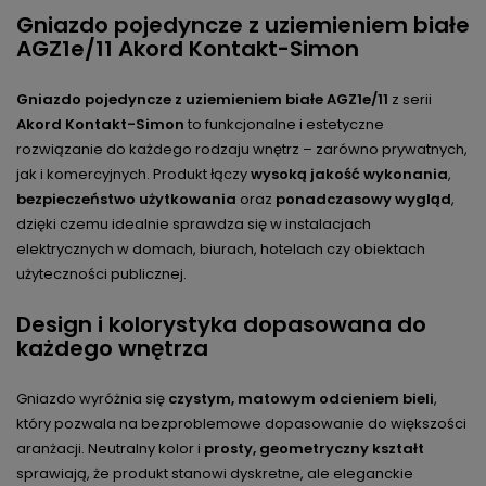
Gniazdo pojedyncze z uziemieniem białe
AGZ1e/11 Akord Kontakt-Simon
Gniazdo pojedyncze z uziemieniem białe AGZ1e/11
z serii
Akord Kontakt-Simon
to funkcjonalne i estetyczne
rozwiązanie do każdego rodzaju wnętrz – zarówno prywatnych,
jak i komercyjnych. Produkt łączy
wysoką jakość wykonania
,
bezpieczeństwo użytkowania
oraz
ponadczasowy wygląd
,
dzięki czemu idealnie sprawdza się w instalacjach
elektrycznych w domach, biurach, hotelach czy obiektach
użyteczności publicznej.
Design i kolorystyka dopasowana do
każdego wnętrza
Gniazdo wyróżnia się
czystym, matowym odcieniem bieli
,
który pozwala na bezproblemowe dopasowanie do większości
aranżacji. Neutralny kolor i
prosty, geometryczny kształt
sprawiają, że produkt stanowi dyskretne, ale eleganckie