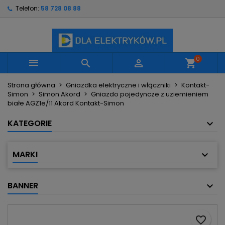
Telefon:
58 728 08 88
×
×
×
Moje listy życzeń
Utwórz listę życzeń
Zaloguj się
Utwórz nową listę
add_circle_outline
Musisz być zalogowany by zapisać produkty na
Nazwa listy życzeń
swojej liście życzeń.
0



shopping_cart
Strona główna
Gniazdka elektryczne i włączniki
Kontakt-
Anuluj
Zaloguj się
Simon
Simon Akord
Gniazdo pojedyncze z uziemieniem
Anuluj
Utwórz listę życzeń
białe AGZ1e/11 Akord Kontakt-Simon
KATEGORIE
MARKI
BANNER
favorite_border