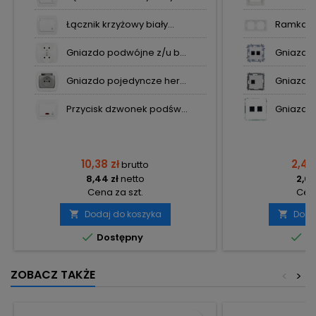
Łącznik krzyżowy biały...
Ramka po
Gniazdo podwójne z/u b...
Gniazdo 
Gniazdo pojedyncze her...
Gniazdo 
Przycisk dzwonek podśw...
Gniazdo 
10,38 zł
2,48
brutto
8,44 zł
netto
2,02
Cena za szt.
Cena
Dodaj do koszyka
Doda




Dostępny
Do
ZOBACZ TAKŻE
<
>