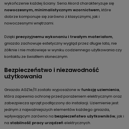
wykończenie każdej ściany. Seria Akord charakteryzuje się
nowoczesnym, minimalistycznym wzornictwem
, które
dobrze komponuje się zarówno z klasycznymi, jak i
nowoczesnymi wnętrzami.
Dzięki
precyzyjnemu wykonaniu i trwałym materiałom
,
gniazdo zachowuje estetyczny wygląd przez długie lata, nie
żółknie i nie matowieje w wyniku codziennego użytkowania czy
kontaktu ze światłem słonecznym.
Bezpieczeństwo i niezawodność
użytkowania
Gniazdo AGZ1e/11 zostało wyposażone w
funkcję uziemienia
,
która zapewnia ochronę przed porażeniem elektrycznym oraz
zabezpiecza sprzęt podłączony do instalacji. Uziemienie jest
jednym z najważniejszych elementów każdego gniazda,
wpływającym zarówno na
bezpieczeństwo użytkowników
, jak i
na
stabilność pracy urządzeń
elektrycznych.