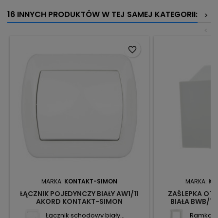
16 INNYCH PRODUKTÓW W TEJ SAMEJ KATEGORII:
>
<
favorite_border
MARKA:
KONTAKT-SIMON
MARKA:
KO
ŁĄCZNIK POJEDYNCZY BIAŁY AW1/11
ZAŚLEPKA OT
AKORD KONTAKT-SIMON
BIAŁA BWB/1
Łącznik schodowy biały...
Ramka p