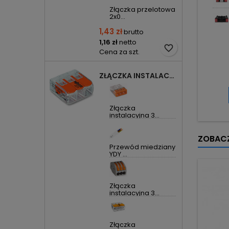
Złączka przelotowa
2x0...
1,43 zł
brutto
1,16 zł
netto
favorite_border
Cena za szt.
ZŁĄCZKA INSTALACYJNA 3X UNIWERSALNA COMPACT 221-413 WAGO
Złączka
instalacyjna 3...
ZOBACZ
Przewód miedziany
YDY ...
Złączka
instalacyjna 3...
Złączka