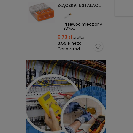
ZŁĄCZKA INSTALACYJNA 3X COMPACT POMARAŃCZOWA 2273-203 WAGO
Przewód miedziany
YDYp...
0,73 zł
brutto
0,59 zł
netto
favorite_border
Cena za szt.