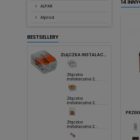
14 INN
ALPAR
Alprod
BESTSELLERY
ZŁĄCZKA INSTALACYJNA 2X UNIWERSALNA COMPACT 221-412 WAGO
Złączka
instalacyjna 2...
Złączka
instalacyjna 2...
PRZEK
Złączka
instalacyjna 2...