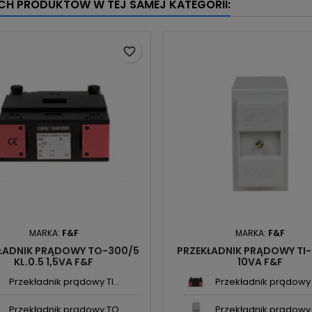
YCH PRODUKTÓW W TEJ SAMEJ KATEGORII:
favorite_border
MARKA:
F&F
MARKA:
F&F
ŁADNIK PRĄDOWY TO-300/5
PRZEKŁADNIK PRĄDOWY TI
KL.0.5 1,5VA F&F
10VA F&F
Przekładnik prądowy TI...
Przekładnik prądowy 
Przekładnik prądowy TO...
Przekładnik prądowy T