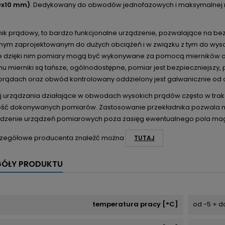
0x10 mm)
. Dedykowany do obwodów jednofazowych i maksymalnej 
nik prądowy, to bardzo funkcjonalne urządzenie, pozwalające na b
znym zaprojektowanym do dużych obciążeń i w związku z tym do wys
że dzięki nim pomiary mogą być wykonywane za pomocą mierników o 
emu mierniki są tańsze, ogólnodostępne, pomiar jest bezpieczniejszy
 prądach oraz obwód kontrolowany oddzielony jest galwanicznie o
j urządzania działające w obwodach wysokich prądów często w trak
ść dokonywanych pomiarów. Zastosowanie przekładnika pozwala n
zenie urządzeń pomiarowych poza zasięg ewentualnego pola ma
zegółowe producenta znaleźć można
TUTAJ
GÓŁY PRODUKTU
temperatura pracy [°C]
od -5 + d