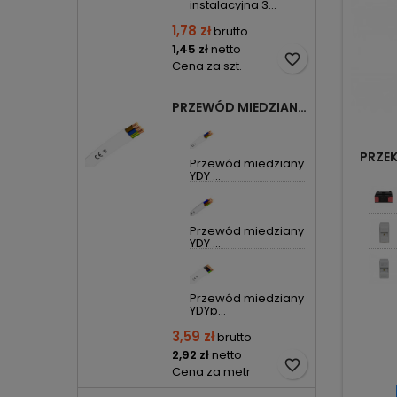
instalacyjna 3...
1,78 zł
brutto
1,45 zł
netto
favorite_border
Cena za szt.
PRZEWÓD MIEDZIANY YDYP DRUT 3X1,5MM2 ŻO 450/750V
PRZE
Przewód miedziany
YDY ...
Przewód miedziany
YDY ...
Przewód miedziany
YDYp...
3,59 zł
brutto
2,92 zł
netto
favorite_border
Cena za metr