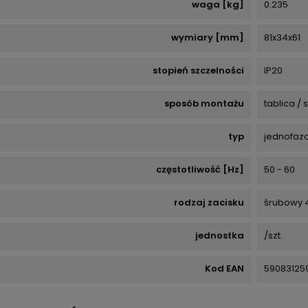
waga [kg]
0.235
wymiary [mm]
81x34x61
stopień szczelności
IP20
sposób montażu
tablica /
typ
jednofaz
częstotliwość [Hz]
50 - 60
rodzaj zacisku
śrubowy
jednostka
/szt.
Kod EAN
59083125