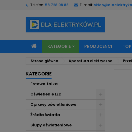
Telefon:
58 728 08 88
E-mail:
sklep@dlaelektryko
M
U
Z
add_circle_outline
Mu
Na
KATEGORIE
PRODUCENCI
TOP
Strona główna
Aparatura elektryczna
Prze
KATEGORIE
Fotowoltaika
Oświetlenie LED
Oprawy oświetleniowe
Źródła światła
Słupy oświetleniowe