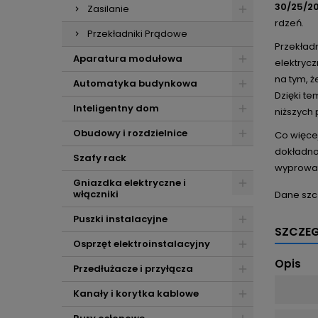
30/25/2
Zasilanie
rdzeń.
Przekładniki Prądowe
Przekład
Aparatura modułowa
elektryc
na tym, 
Automatyka budynkowa
Dzięki t
Inteligentny dom
niższych
Obudowy i rozdzielnice
Co więce
dokładno
Szafy rack
wyprowad
Gniazdka elektryczne i
włączniki
Dane szc
Puszki instalacyjne
SZCZE
Osprzęt elektroinstalacyjny
Opis
Przedłużacze i przyłącza
Kanały i korytka kablowe