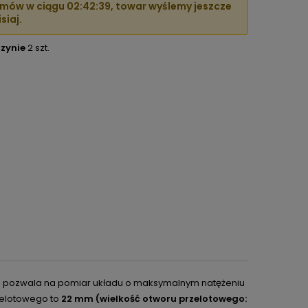
mów w ciągu
02:42:38
, towar wyślemy jeszcze
siaj.
zynie
2 szt.
/5 pozwala na pomiar układu o maksymalnym natężeniu
zelotowego to
22 mm (wielkość otworu przelotowego: