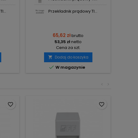
I...
Przekładnik prądowy TI...
65,62 zł
brutto
53,35 zł
netto
Cena za szt.
Dodaj do koszyka


W magazynie
<
>
favorite_border
favorite_border