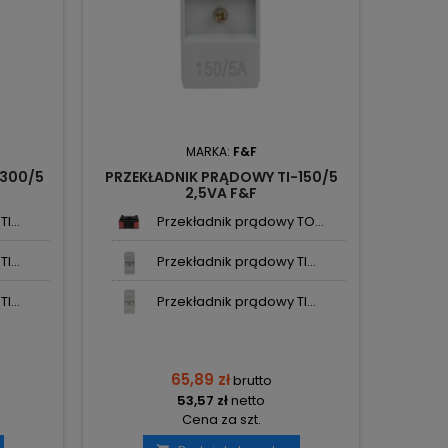
MARKA:
F&F
-300/5
PRZEKŁADNIK PRĄDOWY TI-150/5
2,5VA F&F
I...
Przekładnik prądowy TO...
I...
Przekładnik prądowy TI...
I...
Przekładnik prądowy TI...
65,89 zł
brutto
53,57 zł
netto
Cena za szt.