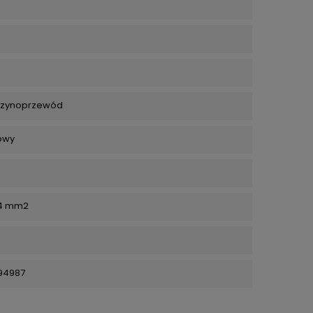
 szynoprzewód
owy
 4 mm2
94987