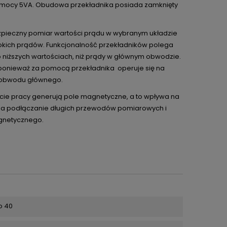
mocy 5VA. Obudowa przekładnika posiada zamknięty
ezpieczny pomiar wartości prądu w wybranym układzie
okich prądów. Funkcjonalność przekładników polega
niższych wartościach, niż prądy w głównym obwodzie.
, ponieważ za pomocą przekładnika operuje się na
d obwodu głównego.
cie pracy generują pole magnetyczne, a to wpływa na
a podłączanie długich przewodów pomiarowych i
gnetycznego.
o 40