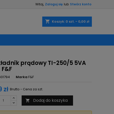
Witaj,
Zaloguj się
lub
Stwórz konto
×
×
×
shopping_cart
Koszyk:
0
szt. - 0,00 zł
ę
ń
kładnik prądowy TI-250/5 5VA
5 F&F
401794
Marka
F&F
 zł
Brutto - Cena za szt.
Dodaj do koszyka
