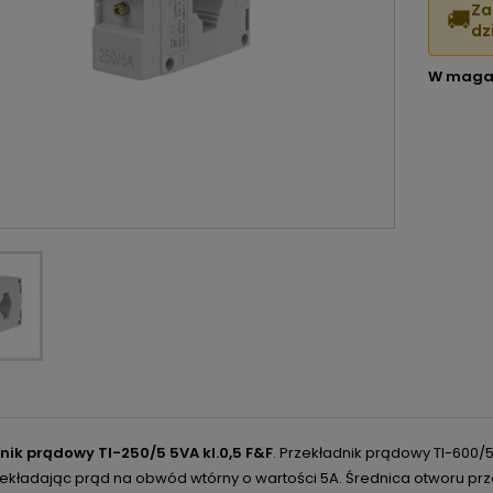
Za
🚚
dzi
W maga
nik prądowy TI-250/5 5VA kl.0,5 F&F
. Przekładnik prądowy TI-600
zekładając prąd na obwód wtórny o wartości 5A. Średnica otworu pr