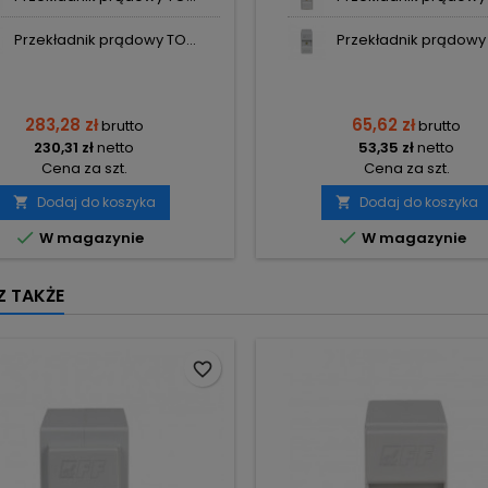
Przekładnik prądowy TO...
Przekładnik prądowy T
283,28 zł
65,62 zł
brutto
brutto
230,31 zł
netto
53,35 zł
netto
Cena za szt.
Cena za szt.
Dodaj do koszyka
Dodaj do koszyka




W magazynie
W magazynie
 TAKŻE
favorite_border