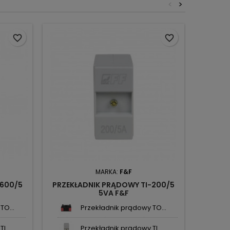
<
>
favorite_border
favorite_border
MARKA:
F&F
-600/5
PRZEKŁADNIK PRĄDOWY TI-200/5
PRZEKŁ
5VA F&F
TO...
Przekładnik prądowy TO...
I...
Przekładnik prądowy TI...