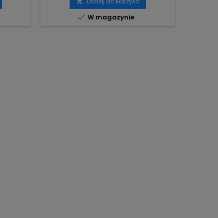
Dodaj do koszyka


W magazynie