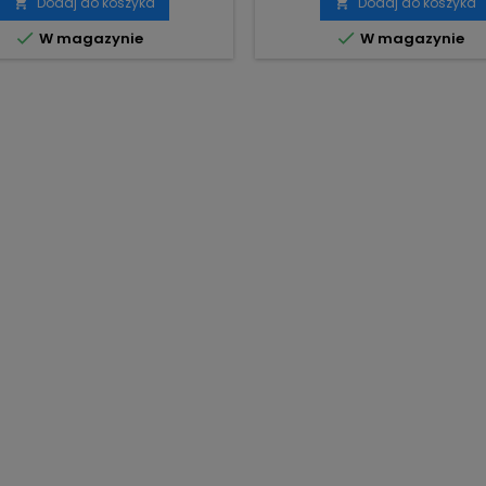
Dodaj do koszyka
Dodaj do koszyka




W magazynie
W magazynie