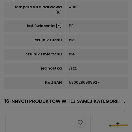
temperatura barwowa
4000
[K]
kąt świecenia [°]
110
czujnik ruchu
nie
czujnik zmierzchu
nie
jednostka
/szt.
Kod EAN
5900280969927
16 INNYCH PRODUKTÓW W TEJ SAMEJ KATEGORII:
>
<
favorite_border