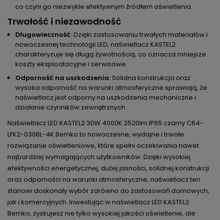
co czyni go niezwykle efektywnym źródłem oświetlenia.
Trwałość i niezawodność
Długowieczność
: Dzięki zastosowaniu trwałych materiałów i
nowoczesnej technologii LED, naświetlacz KASTEL2
charakteryzuje się długą żywotnością, co oznacza mniejsze
koszty eksploatacyjne i serwisowe.
Odporność na uszkodzenia
: Solidna konstrukcja oraz
wysoka odporność na warunki atmosferyczne sprawiają, że
naświetlacz jest odporny na uszkodzenia mechaniczne i
działanie czynników zewnętrznych.
Naświetlacz LED KASTEL2 30W 4000K 2520lm IP65 czarny C64-
LFK2-030BL-4K Bemko to nowoczesne, wydajne i trwałe
rozwiązanie oświetleniowe, które spełni oczekiwania nawet
najbardziej wymagających użytkowników. Dzięki wysokiej
efektywności energetycznej, dużej jasności, solidnej konstrukcji
oraz odporności na warunki atmosferyczne, naświetlacz ten
stanowi doskonały wybór zarówno do zastosowań domowych,
jak i komercyjnych. Inwestując w naświetlacz LED KASTEL2
Bemko, zyskujesz nie tylko wysokiej jakości oświetlenie, ale