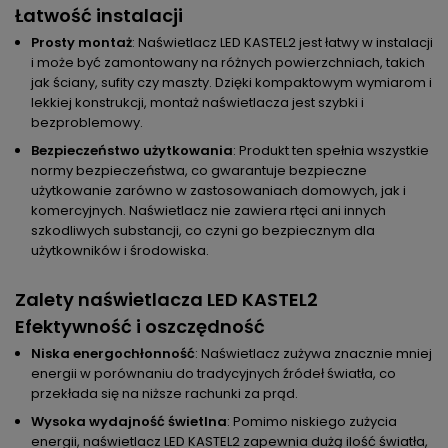
Łatwość instalacji
Prosty montaż
: Naświetlacz LED KASTEL2 jest łatwy w instalacji
i może być zamontowany na różnych powierzchniach, takich
jak ściany, sufity czy maszty. Dzięki kompaktowym wymiarom i
lekkiej konstrukcji, montaż naświetlacza jest szybki i
bezproblemowy.
Bezpieczeństwo użytkowania
: Produkt ten spełnia wszystkie
normy bezpieczeństwa, co gwarantuje bezpieczne
użytkowanie zarówno w zastosowaniach domowych, jak i
komercyjnych. Naświetlacz nie zawiera rtęci ani innych
szkodliwych substancji, co czyni go bezpiecznym dla
użytkowników i środowiska.
Zalety naświetlacza LED KASTEL2
Efektywność i oszczędność
Niska energochłonność
: Naświetlacz zużywa znacznie mniej
energii w porównaniu do tradycyjnych źródeł światła, co
przekłada się na niższe rachunki za prąd.
Wysoka wydajność świetlna
: Pomimo niskiego zużycia
energii, naświetlacz LED KASTEL2 zapewnia dużą ilość światła,