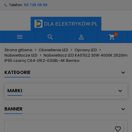
Telefon:
58 728 08 88
×
×
×
Moje listy życzeń
Utwórz listę życzeń
Zaloguj się
Utwórz nową listę
add_circle_outline
Musisz być zalogowany by zapisać produkty na
Nazwa listy życzeń
swojej liście życzeń.
0



shopping_cart
Strona główna
Oświetlenie LED
Oprawy LED
Anuluj
Zaloguj się
Naświetlacze LED
Naświetlacz LED KASTEL2 30W 4000K 2520lm
Anuluj
Utwórz listę życzeń
IP65 czarny C64-LFK2-030BL-4K Bemko
KATEGORIE
MARKI
BANNER
favorite_border