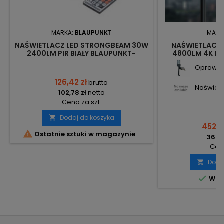
MARKA:
BLAUPUNKT
MARK
NAŚWIETLACZ LED STRONGBEAM 30W
NAŚWIETLACZ 
2400LM PIR BIAŁY BLAUPUNKT-
4800LM 4K PIR
NLS30NW BLAUPUNKT
CZARNY SK
Oprawa u
126,42 zł
brutto
Naświetla
102,78 zł
netto
Cena za szt.
Dodaj do koszyka

452,7

Ostatnie sztuki w magazynie
368,1
Cena
Doda


W m