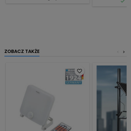

Do
ZOBACZ TAKŻE
<
>
favorite_border