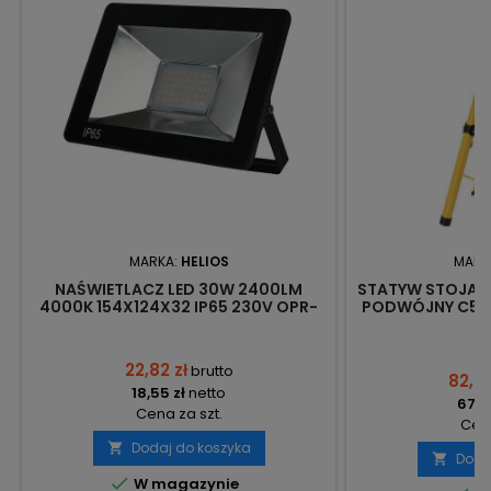
MARKA:
HELIOS
MARK
NAŚWIETLACZ LED 30W 2400LM
STATYW STOJAK 
4000K 154X124X32 IP65 230V OPR-
PODWÓJNY C52
2529 HELIOS
22,82 zł
brutto
82,63
18,55 zł
netto
67,18
Cena za szt.
Cena
Dodaj do koszyka

Doda


W magazynie