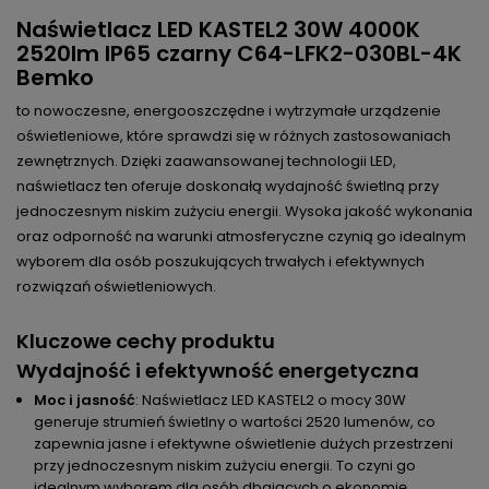
Naświetlacz LED KASTEL2 30W 4000K
2520lm IP65 czarny C64-LFK2-030BL-4K
Bemko
to nowoczesne, energooszczędne i wytrzymałe urządzenie
oświetleniowe, które sprawdzi się w różnych zastosowaniach
zewnętrznych. Dzięki zaawansowanej technologii LED,
naświetlacz ten oferuje doskonałą wydajność świetlną przy
jednoczesnym niskim zużyciu energii. Wysoka jakość wykonania
oraz odporność na warunki atmosferyczne czynią go idealnym
wyborem dla osób poszukujących trwałych i efektywnych
rozwiązań oświetleniowych.
Kluczowe cechy produktu
Wydajność i efektywność energetyczna
Moc i jasność
: Naświetlacz LED KASTEL2 o mocy 30W
generuje strumień świetlny o wartości 2520 lumenów, co
zapewnia jasne i efektywne oświetlenie dużych przestrzeni
przy jednoczesnym niskim zużyciu energii. To czyni go
idealnym wyborem dla osób dbających o ekonomię