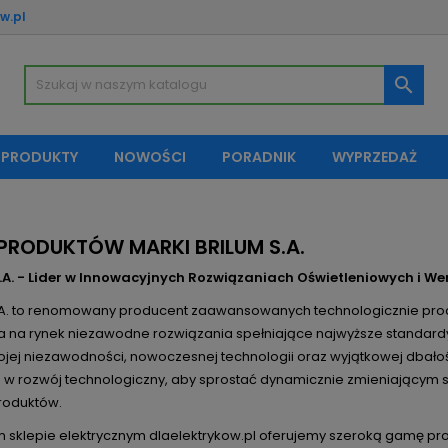
w.pl
oje listy życzeń
(modalTitle))
twórz listę życzeń
aloguj się

Utwórz nową listę
confirmMessage))
sisz być zalogowany by zapisać produkty na swojej liście życzeń.
zwa listy życzeń
 PRODUKTY
NOWOŚCI
PORADNIK
WYPRZEDAŻ
((cancelText))
Anuluj
((modalDeleteText)
Zaloguj si
Anuluj
Utwórz listę życze
 PRODUKTÓW MARKI BRILUM S.A.
.A. - Lider w Innowacyjnych Rozwiązaniach Oświetleniowych i W
.A. to renomowany producent zaawansowanych technologicznie produk
a na rynek niezawodne rozwiązania spełniające najwyższe standardy
ojej niezawodności, nowoczesnej technologii oraz wyjątkowej dbałośc
e w rozwój technologiczny, aby sprostać dynamicznie zmieniającym 
roduktów.
 sklepie elektrycznym dlaelektrykow.pl oferujemy szeroką gamę produ