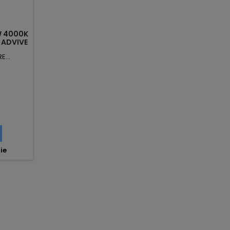
W 4000K
 ADVIVE
E...
ie