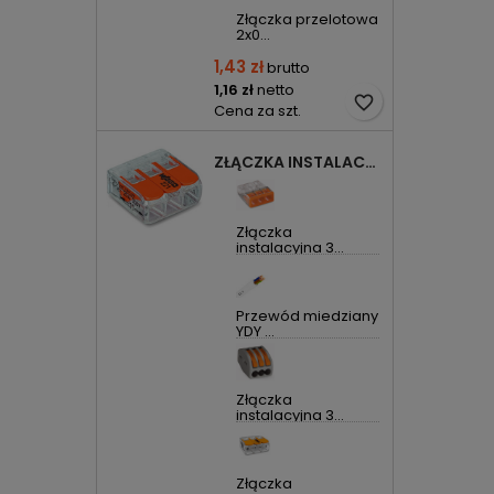
Złączka przelotowa
2x0...
1,43 zł
brutto
1,16 zł
netto
favorite_border
Cena za szt.
ZŁĄCZKA INSTALACYJNA 3X UNIWERSALNA COMPACT 221-413 WAGO
Złączka
instalacyjna 3...
Przewód miedziany
YDY ...
Złączka
instalacyjna 3...
Złączka