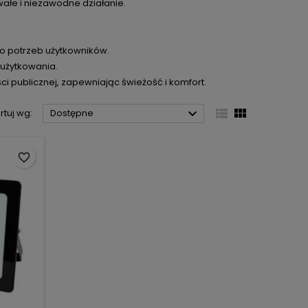
ałe i niezawodne działanie.
o potrzeb użytkowników.
 użytkowania.
ci publicznej, zapewniając świeżość i komfort.



rtuj wg:
Dostępne
favorite_border