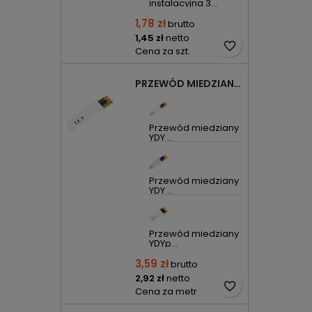
instalacyjna 3...
1,78 zł
brutto
1,45 zł
netto
favorite_border
Cena za szt.
PRZEWÓD MIEDZIANY YDYP DRUT 3X1,5MM2 ŻO 450/750V
Przewód miedziany
YDY ...
Przewód miedziany
YDY ...
Przewód miedziany
YDYp...
3,59 zł
brutto
2,92 zł
netto
favorite_border
Cena za metr