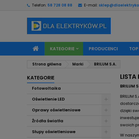
Telefon:
58 728 08 88
E-mail:
sklep@dlaelektryko
M
(
U
Z
add_circle_outline
((
Mu
Na
KATEGORIE
PRODUCENCI
TOP
Strona główna
Marki
BRILUM S.A.
LISTA
KATEGORIE
BRILUM S
Fotowoltaika
BRILUM S
Oświetlenie LED
dostarcz
Oprawy oświetleniowe
dzięki sw
inwestuj
Źródła światła
swoich p
Słupy oświetleniowe
W naszym