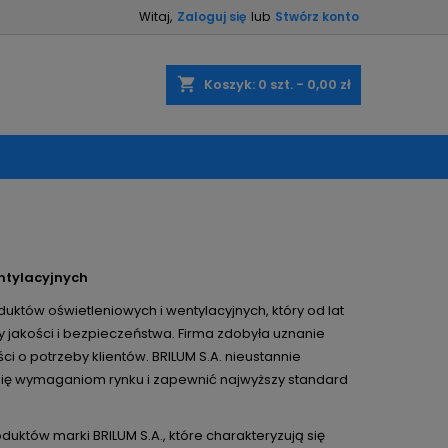
Witaj,
Zaloguj się
lub
Stwórz konto
×
×
×
×
shopping_cart
Koszyk:
0
szt. - 0,00 zł
)
ę
ń
entylacyjnych
tów oświetleniowych i wentylacyjnych, który od lat
 jakości i bezpieczeństwa. Firma zdobyła uznanie
i o potrzeby klientów. BRILUM S.A. nieustannie
się wymaganiom rynku i zapewnić najwyższy standard
któw marki BRILUM S.A., które charakteryzują się