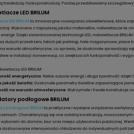
ą trwałością i funkcjonalnością. Poniżej przedstawiamy szczegółow
tlacze LED BRILUM
acze LED BRILUM
to innowacyjne rozwiązania oświetleniowe, które za
zną. Wykonane z najwyższej jakości materiałów, naświetlacze te cha
energii. Dzięki zaawansowanej technologii LED, naświetlacze BRILUM
ia dużych przestrzeni, takich jak parkingi, hale magazynowe, place
na warunki atmosferyczne, co sprawia, że doskonale sprawdzają się
atwe w instalacji i konserwacji, co zwiększa ich funkcjonalność i wyg
świetlaczy LED BRILUM:
wność energetyczna
: Niskie zużycie energii i długa żywotność dzięki 
 jakość światła
: Doskonałe parametry świetlne zapewniające jasne
ność na warunki atmosferyczne
: Wytrzymałe i trwałe konstrukcje 
latory podłogowe BRILUM
ory podłogowe BRILUM
to praktyczne i wydajne urządzenia wentylacy
zeniach. Charakteryzują się one solidną konstrukcją, nowoczesnym 
wyborem do domów, biur oraz miejsc użyteczności publicznej. Wentyl
a dostosowanie intensywności chłodzenia do indywidualnych potrzeb 