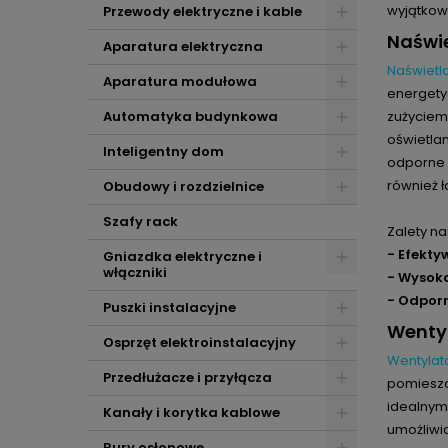
wyjątkow
Przewody elektryczne i kable
Naświe
Aparatura elektryczna
Naświetl
Aparatura modułowa
energetyc
Automatyka budynkowa
zużyciem 
oświetlan
Inteligentny dom
odporne 
również ł
Obudowy i rozdzielnice
Szafy rack
Zalety na
- Efekty
Gniazdka elektryczne i
włączniki
- Wysoka
- Odpor
Puszki instalacyjne
Wenty
Osprzęt elektroinstalacyjny
Wentylat
Przedłużacze i przyłącza
pomieszc
idealnym 
Kanały i korytka kablowe
umożliwi
Rury osłonowe