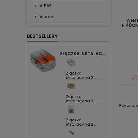
ALPAR
Alprod
WEN
FI40CM
BESTSELLERY
ZŁĄCZKA INSTALACYJNA 2X UNIWERSALNA COMPACT 221-412 WAGO
Złączka
instalacyjna 2...

Złączka
instalacyjna 2...
Pokazano 
Złączka
instalacyjna 2...