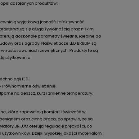
y opis dostępnych produktów:
pewniają wyjątkową jasność i efektywność
rakteryzują się długą żywotnością oraz niskim
 oferują doskonałe parametry świetlne, idealne do
 budowy oraz ogrody. Naświetlacze LED BRILUM są
 w zastosowaniach zewnętrznych. Produkty te są
odę użytkowania.
technologii LED.
 i równomierne oświetlenie.
odporne na deszcz, kurz i zmienne temperatury.
jne, które zapewniają komfort i świeżość w
designem oraz cichą pracą, co sprawia, że są
atory BRILUM oferują regulację prędkości, co
użytkowników. Dzięki wysokiej jakości materiałom i