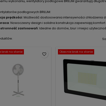
nemu wykonaniu, wentylatory podłogowe BRILUM gwarantują długotrw
entylatorów podłogowych BRILUM:
cja prędkości
: Możliwość dostosowania intensywności chłodzenia d
praca
: Nowoczesny design i solidna konstrukcja zapewniają komfort
hstronność zastosowań
: Idealne do domów, biur i miejsc użytecznoś
oduktów.
So
 brak na stanie
Obecnie brak na stanie
favorite_border