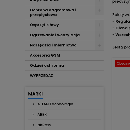
precyzyj
Ochrona odgromowa i
przepięciowa
Zalety w
- Regula
Osprzęt siłowy
- Cicha 
- Wszec
Ogrzewanie i wentylacja
Narzędzia i miernictwo
Jest 2 pr
Akcesoria GSM
Obecnie
Odzież ochronna
WYPRZEDAŻ
MARKI
A-LAN Technologie
ABEX
airRoxy