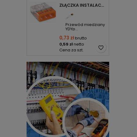
ZŁĄCZKA INSTALACYJNA 3X COMPACT POMARAŃCZOWA 2273-203 WAGO
Przewód miedziany
YDYp...
0,73 zł
brutto
0,59 zł
netto
favorite_border
Cena za szt.