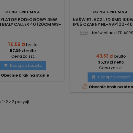
MARKA:
BRILUM S.A.
MARKA:
BRILUM S.A.
TYLATOR PODŁOGOWY 45W
NAŚWIETLACZ LED SMD 100
 BIAŁY CALLER 40 120CM WS-
IP65 CZARNY NL-AVP100-40
CA4045-10 BRILUM
BRILUM
Naświetlacz LED ASPIR
70,59 zł
brutto
57,39 zł
netto
43,53 zł
Cena za szt.
brutto
35,39 zł
netto
Dodaj do koszyka

Cena za szt.
Obecnie brak na stanie
Dodaj do koszyka


Obecnie brak na stan
1-2 z 2 pozycji