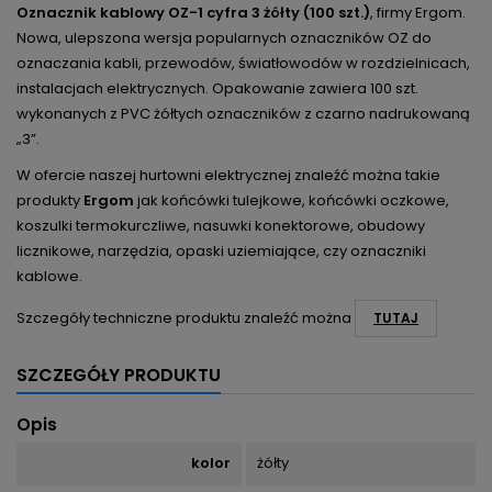
Oznacznik kablowy OZ-1 cyfra 3 żółty (100 szt.)
, firmy Ergom.
Nowa, ulepszona wersja popularnych oznaczników OZ do
oznaczania kabli, przewodów, światłowodów w rozdzielnicach,
instalacjach elektrycznych.
Opakowanie zawiera 100 szt.
wykonanych z PVC żółtych oznaczników z czarno nadrukowaną
„3”.
W ofercie naszej hurtowni elektrycznej znaleźć można takie
produkty
Ergom
jak końcówki tulejkowe, końcówki oczkowe,
koszulki termokurczliwe, nasuwki konektorowe, obudowy
licznikowe, narzędzia, opaski uziemiające, czy oznaczniki
kablowe.
Szczegóły techniczne produktu znaleźć można
TUTAJ
SZCZEGÓŁY PRODUKTU
Opis
kolor
żółty