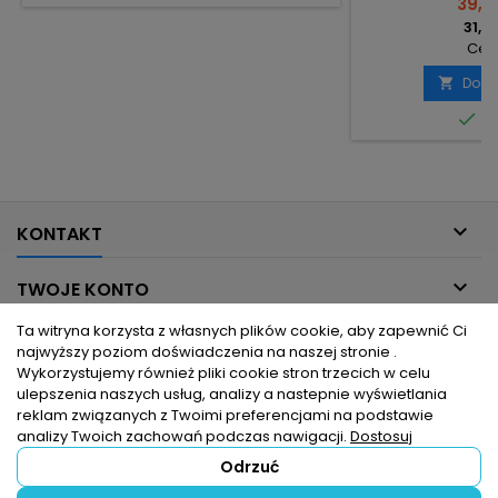
39,14
31,82
Cena
Doda


Do

KONTAKT

TWOJE KONTO
Ta witryna korzysta z własnych plików cookie, aby zapewnić Ci

INFORMACJE DLA CIEBIE
najwyższy poziom doświadczenia na naszej stronie .
Wykorzystujemy również pliki cookie stron trzecich w celu
ulepszenia naszych usług, analizy a nastepnie wyświetlania

PRODUKTY
reklam związanych z Twoimi preferencjami na podstawie
analizy Twoich zachowań podczas nawigacji.
Dostosuj
Odrzuć