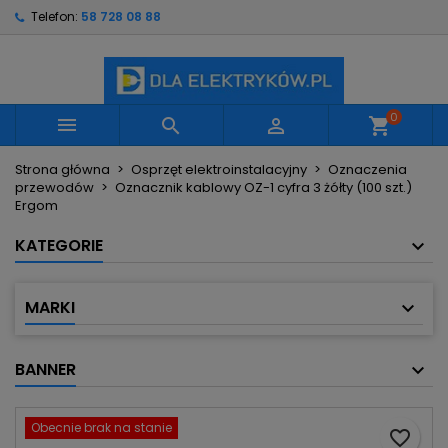
Telefon:
58 728 08 88
×
×
×
Moje listy życzeń
Utwórz listę życzeń
Zaloguj się
Utwórz nową listę
add_circle_outline
Musisz być zalogowany by zapisać produkty na
Nazwa listy życzeń
swojej liście życzeń.
0



shopping_cart
Strona główna
Osprzęt elektroinstalacyjny
Oznaczenia
Anuluj
Zaloguj się
przewodów
Oznacznik kablowy OZ-1 cyfra 3 żółty (100 szt.)
Anuluj
Utwórz listę życzeń
Ergom
KATEGORIE
MARKI
BANNER
Obecnie brak na stanie
favorite_border