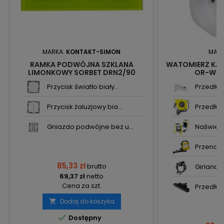
MARKA:
KONTAKT-SIMON
MAR
RAMKA PODWÓJNA SZKLANA
WATOMIERZ KALK
LIMONKOWY SORBET DRN2/90
OR-WAT
KONTAKT SIMON54 NATURE
Przycisk światło biały...
Przedłuż
Przycisk żaluzjowy bia...
Przedłuż
Gniazdo podwójne bez u...
Naświetl
Przenośny
85,33 zł
brutto
Girlanda
69,37 zł
netto
Cena za szt.
Przedłużac
Dodaj do koszyka


Dostępny