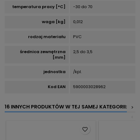
temperatura pracy [°C]
-30 do 70
waga [kg]
0,012
rodzaj materiału
PVC
średnica zewnętrzna
2,5 do 3,5
[mm]
jednostka
/kpl.
Kod EAN
5900003028962
16 INNYCH PRODUKTÓW W TEJ SAMEJ KATEGORII:
>
<
favorite_border