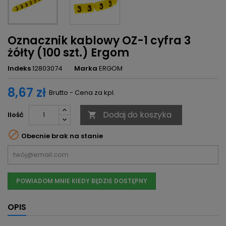
Oznacznik kablowy OZ-1 cyfra 3
żółty (100 szt.) Ergom
Indeks
12803074
Marka
ERGOM
8,67 zł
Brutto - Cena za kpl.
Dodaj do koszyka
Ilość


Obecnie brak na stanie
POWIADOM MNIE KIEDY BĘDZIE DOSTĘPNY
OPIS