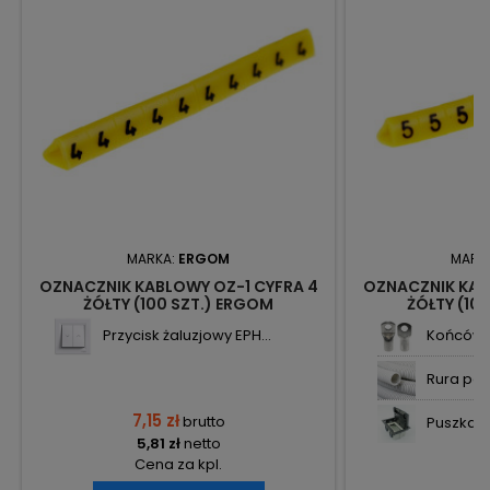
MARKA:
ERGOM
MARK
OZNACZNIK KABLOWY OZ-1 CYFRA 4
OZNACZNIK KAB
ŻÓŁTY (100 SZT.) ERGOM
ŻÓŁTY (10
Przycisk żaluzjowy EPH...
Końcówk
Rura pesz
7,15 zł
brutto
Puszka p
5,81 zł
netto
Cena za kpl.