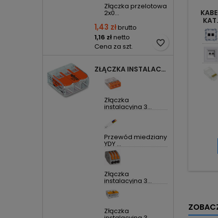
Złączka przelotowa
KABE
2x0...
KAT
1,43 zł
brutto
1,16 zł
netto
favorite_border
Cena za szt.
ZŁĄCZKA INSTALACYJNA 3X UNIWERSALNA COMPACT 221-413 WAGO
Złączka
instalacyjna 3...
Przewód miedziany
YDY ...
Złączka
instalacyjna 3...
ZOBACZ
Złączka
instalacyjna 3...