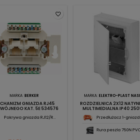
favorite_border
MARKA:
BERKER
MARKA:
ELEKTRO-PLAST NAS
CHANIZM GNIAZDA RJ45
ROZDZIELNICA 2X12 NATY
WÓJNEGO KAT. 5E 534576
MULTIMEDIALNA IP40 25
BERKER
ECONOMIC-BOX ELEKTRO-
Pokrywa gniazda RJ12/R...
Przedłużacz 1-gniazd
Rura peszla 750N PVC 