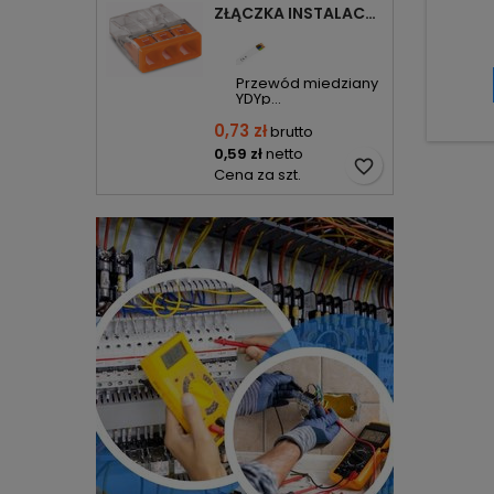
ZŁĄCZKA INSTALACYJNA 3X COMPACT POMARAŃCZOWA 2273-203 WAGO
Przewód miedziany
YDYp...
0,73 zł
brutto
0,59 zł
netto
favorite_border
Cena za szt.