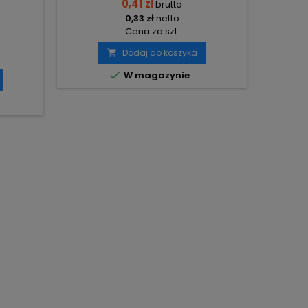
0,41 zł
brutto
0,33 zł
netto
Cena za szt.
Dodaj do koszyka


W magazynie