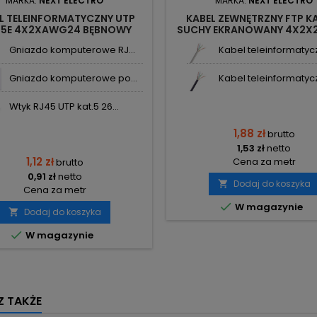
MARKA:
NEXT ELECTRO
MARKA:
NEXT ELECTRO
L TELEINFORMATYCZNY UTP
KABEL ZEWNĘTRZNY FTP KA
.5E 4X2XAWG24 BĘBNOWY
SUCHY EKRANOWANY 4X2
1087206 NEXT
305M 1095607 NEXT
Gniazdo komputerowe RJ...
Kabel teleinformatycz
Gniazdo komputerowe po...
Kabel teleinformatycz
Wtyk RJ45 UTP kat.5 26...
1,88 zł
brutto
1,53 zł
netto
1,12 zł
Cena za metr
brutto
0,91 zł
netto
Dodaj do koszyka

Cena za metr

W magazynie
Dodaj do koszyka


W magazynie
 TAKŻE