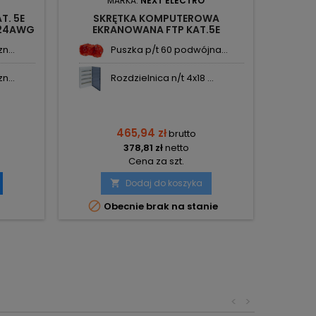
MARKA:
NEXT ELECTRO
T. 5E
SKRĘTKA KOMPUTEROWA
KAB
X24AWG
EKRANOWANA FTP KAT.5E
ZEWNĘT
4X2XAWG24 305M 1047603 NEXT
FL ŻE
n...
Puszka p/t 60 podwójna...
n...
Rozdzielnica n/t 4x18 ...
465,94 zł
brutto
378,81 zł
netto

O
Cena za szt.
Dodaj do koszyka


Obecnie brak na stanie
<
>