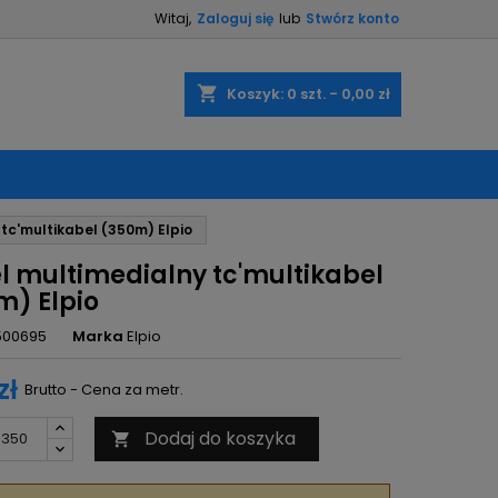
Witaj,
Zaloguj się
lub
Stwórz konto
×
×
×
shopping_cart
Koszyk:
0
szt. - 0,00 zł
ę
tc'multikabel (350m) Elpio
ń
l multimedialny tc'multikabel
m) Elpio
500695
Marka
Elpio
zł
Brutto - Cena za metr.
Dodaj do koszyka
