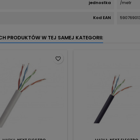
jednostka
/metr
Kod EAN
59076901
YCH PRODUKTÓW W TEJ SAMEJ KATEGORII:
favorite_border