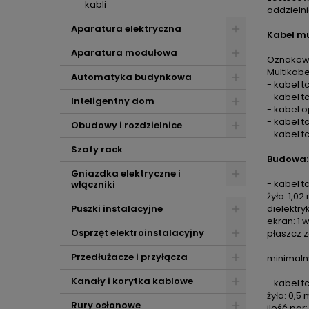
kabli
oddzielni
Aparatura elektryczna
Kabel mu
Aparatura modułowa
Oznakowan
Multikabe
Automatyka budynkowa
- kabel t
- kabel t
Inteligentny dom
- kabel o
- kabel t
Obudowy i rozdzielnice
- kabel t
Szafy rack
Budowa:
Gniazdka elektryczne i
- kabel t
włączniki
żyła: 1,0
Puszki instalacyjne
dielektry
ekran: 1 
Osprzęt elektroinstalacyjny
płaszcz 
Przedłużacze i przyłącza
minimaln
Kanały i korytka kablowe
- kabel t
żyła: 0,5
Rury osłonowe
ilość par: