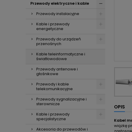
Przewody elektryczne i kable
Przewody instalacyjne
Kable i przewody
energetyczne
Przewody do urządzeń
przenośnych
Kable teleinformatyczne i
światłowodowe
Przewody antenowe i
głośnikowe
Przewody i kable
telekomunikacyjne
Przewody sygnalizacyjne i
sterownicze
OPIS
Kable i przewody
specjalistyczne
Kabel mu
wiązkę p
Akcesoria do przewodów i
zastosowa