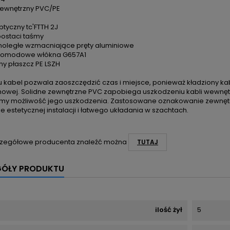
zewnętrzny PVC/PE
ptyczny tc'FTTH 2J
postaci taśmy
oległe wzmacniające pręty aluminiowe
nomodowe włókna G657A1
ny płaszcz PE LSZH
 kabel pozwala zaoszczędzić czas i miejsce, ponieważ kładziony kab
onowej. Solidne zewnętrzne PVC zapobiega uszkodzeniu kabli wewnętr
emy możliwość jego uszkodzenia. Zastosowane oznakowanie zewnętrzn
 estetycznej instalacji i łatwego układania w szachtach.
zegółowe producenta znaleźć można
TUTAJ
GÓŁY PRODUKTU
ilość żył
5