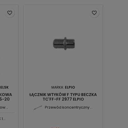
favorite_border
favorite_border
IELSK
MARKA:
ELPIO
NKOWA
ŁĄCZNIK WTYKÓW F TYPU BECZKA
05-20
TC'FF-FF 2977 ELPIO
PLAST
ow...
Przewód koncentryczny ...
1...