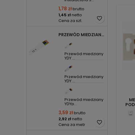
1,78 zł
brutto
1,45 zł
netto
favorite_border
Cena za szt.
PRZEWÓD MIEDZIANY YDYP DRUT 3X1,5MM2 ŻO 450/750V
Przewód miedziany
YDY ...
Przewód miedziany
YDY ...
Przewód miedziany
ME
YDYp...
POD
3,59 zł
brutto
2,92 zł
netto
favorite_border
Cena za metr