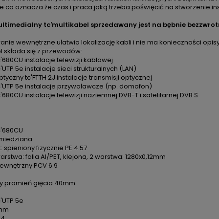
e co oznacza że czas i praca jaką trzeba poświęcić na stworzenie in
ltimedialny tc'multikabel sprzedawany jest na bębnie bezzwrot
ie wewnętrzne ułatwia lokalizację kabli i nie ma konieczności opis
l składa się z przewodów:
c'680CU instalacje telewizji kablowej
c'UTP 5e instalacje sieci strukturalnych (LAN)
ptyczny tc'FTTH 2J instalacje transmisji optycznej
c'UTP 5e instalacje przywoławcze (np. domofon)
c'680CU instalacje telewizji naziemnej DVB-T i satelitarnej DVB S
c'680CU
2 miedziana
k: spieniony fizycznie PE 4.57
warstwa: folia Al/PET, klejona, 2 warstwa: 1280x0,12mm
zewnętrzny PCV 6.9
y promień gięcia 40mm
c'UTP 5e
 mm
 4