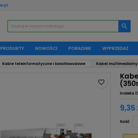
w.pl
oje listy życzeń
twórz listę życzeń
aloguj się

Utwórz nową listę
sisz być zalogowany by zapisać produkty na swojej liście życzeń.
zwa listy życzeń
 PRODUKTY
NOWOŚCI
PORADNIK
WYPRZEDAŻ
Anuluj
Zaloguj si
Kable teleinformatyczne i światłowodowe
Kabel multimedialny 
Anuluj
Utwórz listę życze
Kabe
favorite_border
(350
Indeks
1
9,35 
Ilość