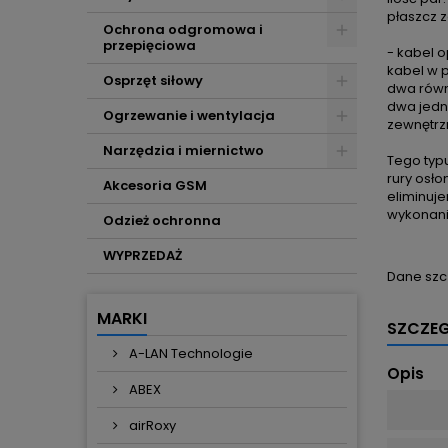
płaszcz 
Ochrona odgromowa i
przepięciowa
- kabel o
kabel w 
Osprzęt siłowy
dwa równ
dwa jed
Ogrzewanie i wentylacja
zewnętrz
Narzędzia i miernictwo
Tego typu
rury osł
Akcesoria GSM
eliminuj
wykonanie
Odzież ochronna
WYPRZEDAŻ
Dane szc
MARKI
SZCZE
A-LAN Technologie
Opis
ABEX
airRoxy