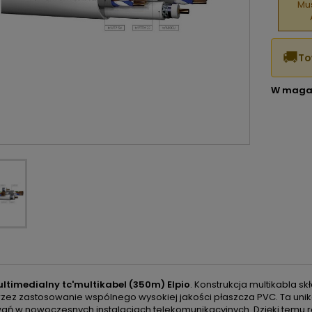
Mus
🚚
To
W maga
ltimedialny tc'multikabel (350m) Elpio
. Konstrukcja multikabla s
rzez zastosowanie wspólnego wysokiej jakości płaszcza PVC. Ta uni
ń w nowoczesnych instalacjach telekomunikacyjnych. Dzięki temu roz