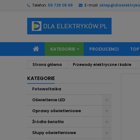
Telefon:
58 728 08 88
E-mail:
sklep@dlaelektryko
M
U
Z
add_circle_outline
Mu
Na
KATEGORIE
PRODUCENCI
TOP
Strona główna
Przewody elektryczne i kable
KATEGORIE
Fotowoltaika
Oświetlenie LED
Oprawy oświetleniowe
Źródła światła
Słupy oświetleniowe