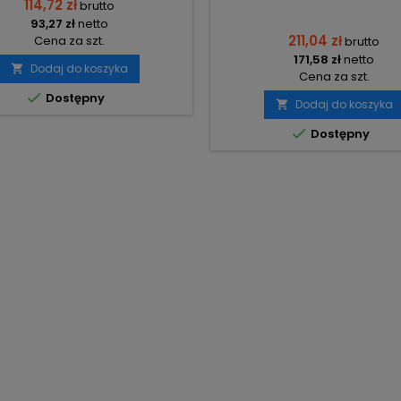
114,72 zł
brutto
93,27 zł
netto
211,04 zł
Cena za szt.
brutto
171,58 zł
netto
Dodaj do koszyka

Cena za szt.

Dostępny
Dodaj do koszyka


Dostępny