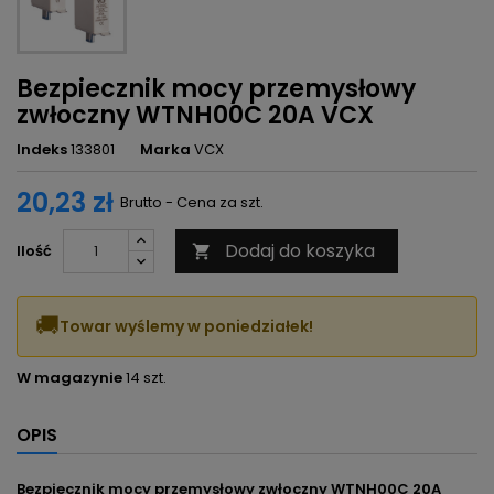
Bezpiecznik mocy przemysłowy
zwłoczny WTNH00C 20A VCX
Indeks
133801
Marka
VCX
20,23 zł
Brutto - Cena za szt.
Dodaj do koszyka
Ilość

🚚
Towar wyślemy w poniedziałek!
W magazynie
14 szt.
OPIS
Bezpiecznik mocy przemysłowy zwłoczny WTNH00C 20A