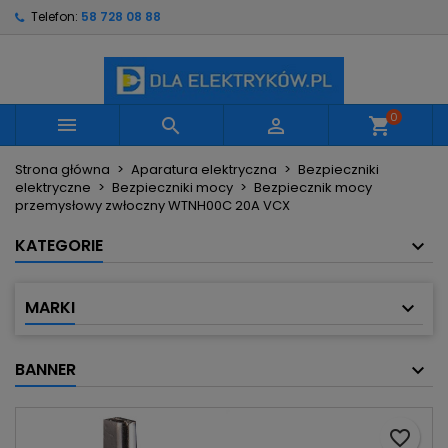
Telefon:
58 728 08 88
×
×
×
Moje listy życzeń
Utwórz listę życzeń
Zaloguj się
Utwórz nową listę
add_circle_outline
Musisz być zalogowany by zapisać produkty na
Nazwa listy życzeń
swojej liście życzeń.
0



shopping_cart
Strona główna
Aparatura elektryczna
Bezpieczniki
Anuluj
Zaloguj się
elektryczne
Bezpieczniki mocy
Bezpiecznik mocy
Anuluj
Utwórz listę życzeń
przemysłowy zwłoczny WTNH00C 20A VCX
KATEGORIE
MARKI
BANNER
favorite_border