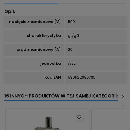
Opis
napięcie znamionowe [V]
500
charakterystyka
gL/gG
prąd znamionowy [A]
20
jednostka
/szt.
Kod EAN
5901122680765
16 INNYCH PRODUKTÓW W TEJ SAMEJ KATEGORII:
>
<
favorite_border