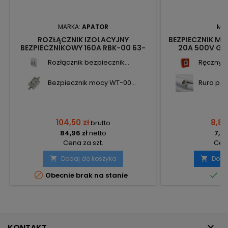
MARKA:
APATOR
MA
ROZŁĄCZNIK IZOLACYJNY
BEZPIECZNIK M
BEZPIECZNIKOWY 160A RBK-00 63-
20A 500V GL/
823333-011 APATOR
Rozłącznik bezpiecznik...
Ręczny o
Bezpiecznik mocy WT-00...
Rura pesz
104,50 zł
8,83
brutto
84,96 zł
netto
7,18
Cena za szt.
Cena
Dodaj do koszyka
Doda




Obecnie brak na stanie
Do

KONTAKT