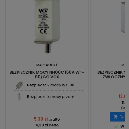
MARKA:
VCX
MAR
BEZPIECZNIK MOCY NH00C 160A WT-
BEZPIECZNIK 
00/GG VCX
ZWŁOCZNY W
Bezpiecznik mocy WT-00...
13,67
Bezpiecznik mocy przem...
11,11
Cena
Doda

5,39 zł
brutto
4,38 zł
netto

W m