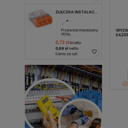
ZŁĄCZKA INSTALACYJNA 3X COMPACT POMARAŃCZOWA 2273-203 WAGO
Przewód miedziany
WYZW
YDYp...
XA20
0,73 zł
brutto
0,59 zł
netto
favorite_border
Cena za szt.
