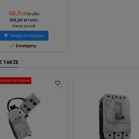
125,71 zł
brutto
102,20 zł
netto
Cena za szt.
Dodaj do koszyka


Dostępny
 TAKŻE
 brak na stanie
favorite_border