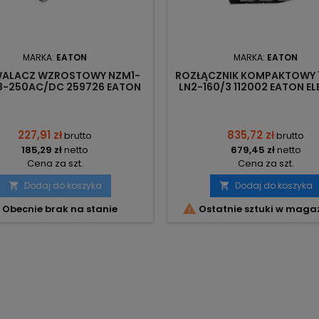
MARKA:
EATON
MARKA:
EATON
ALACZ WZROSTOWY NZM1-
ROZŁĄCZNIK KOMPAKTOWY 1
8-250AC/DC 259726 EATON
LN2-160/3 112002 EATON EL
ELECTRIC
227,91 zł
835,72 zł
brutto
brutto
185,29 zł
netto
679,45 zł
netto
Cena za szt.
Cena za szt.
Dodaj do koszyka
Dodaj do koszyka



Obecnie brak na stanie
Ostatnie sztuki w maga