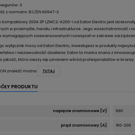
biegunów: 3
ść z normami: IEC/EN 60947-3
k kompaktowy 200A 3P LZMC2-A200-I od Eaton Electric jest doskona
znych w przemyśle, handlu i infrastrukturze. Jego wszechstronność 
w wymagających zaawansowanych rozwiązań w zakresie zarządzani
c wyłącznik mocy od Eaton Electric, inwestujesz w produkty najwyżs
eństwo i niezawodność działania. Eaton to marka znana z innowacyjn
o jakość, która cieszy się uznaniem wśród profesjonalistów w branży 
TON znaleźć można
TUTAJ
GÓŁY PRODUKTU
napięcie znamionowe [V]
690
prąd znamionowy [A]
160-200