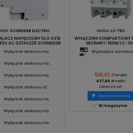
ARKA:
SCHNEIDER ELECTRIC
MARKA:
LC-TEC
LACZ NAPIĘCIOWY DLA GZ1E
WYŁĄCZNIK KOMPAKTOWY 3
40V AC GZ1AS225 SCHNEIDER
EBS9MRT-160M LC-TE
ELECTRIC
Wyłącznik silnikowy ma...
Wyzwalacz wzrostowy
Wyłącznik silnikowy ma...
526,02 zł
brutto
Wyłącznik silnikowy ma...
427,66 zł
netto
Cena za szt.
Wyłącznik silnikowy GZ...
Dodaj do koszyka

Wyłącznik silnikowy ma...

W magazynie
Wyłącznik silnikowy ma...
Wyłącznik silnikowy ma...