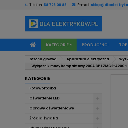
Telefon:
58 728 08 88
E-mail:
sklep@dlaelektryko
M
U
Z
add_circle_outline
Mu
Na
KATEGORIE
PRODUCENCI
TOP
Strona główna
Aparatura elektryczna
Wyzw
Wyłącznik mocy kompaktowy 200A 3P LZMC2-A200-I 1
KATEGORIE
Fotowoltaika
Oświetlenie LED
Oprawy oświetleniowe
Źródła światła