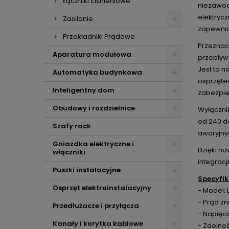
Łączniki ciśnieniowe
niezawod
elektryc
Zasilanie
zapewnia
Przekładniki Prądowe
Przeznac
Aparatura modułowa
przepływ
Jest to 
Automatyka budynkowa
osprzęte
Inteligentny dom
zabezpiec
Obudowy i rozdzielnice
Wyłączni
od 240 d
Szafy rack
awaryjny
Gniazdka elektryczne i
Dzięki no
włączniki
integracj
Puszki instalacyjne
Specyfik
Osprzęt elektroinstalacyjny
- Model:
- Prąd z
Przedłużacze i przyłącza
- Napięc
Kanały i korytka kablowe
- Zdolno