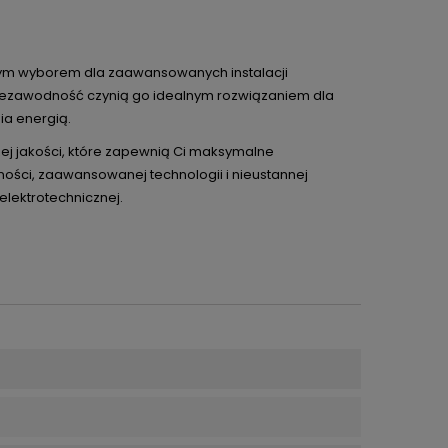
łym wyborem dla zaawansowanych instalacji
i niezawodność czynią go idealnym rozwiązaniem dla
a energią.
zej jakości, które zapewnią Ci maksymalne
ości, zaawansowanej technologii i nieustannej
elektrotechnicznej.