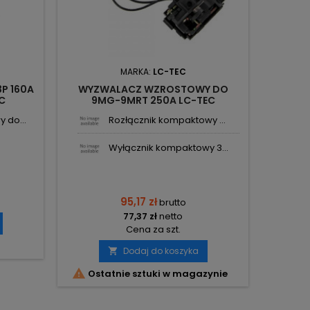
MARKA:
LC-TEC
P 160A
WYZWALACZ WZROSTOWY DO
WYZW
C
9MG-9MRT 250A LC-TEC
9M
 do...
Rozłącznik kompaktowy ...
Wyłącznik kompaktowy 3...
95,17 zł
brutto
77,37 zł
netto
Cena za szt.
Dodaj do koszyka



Ostatnie sztuki w magazynie
Ost