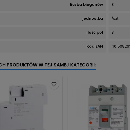
liczba biegunów
3
jednostka
/szt.
ilość pól
3
Kod EAN
40150826
YCH PRODUKTÓW W TEJ SAMEJ KATEGORII:
favorite_border