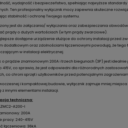
ność, wydajność i bezpieczeństwo, spełniając najwyższe standar
znych. Ten profesjonalny wyłącznik mocy zapewnia skuteczne rozwiąz
jąc stabilność i ochronę Twojego systemu.
zony jest do załączania/ wyłączania oraz zabezpieczania obwodów 
ać prądy o dużych wartościach (w tym prądy zwarciowe).
najlepsze dostępne urządzenie służące do ochrony instalacji przed 
m dodatkowym oraz zdolnościami łączeniowymi powodują, że tego t
zającym w instalacji elektrycznej.
k o prądzie znamionowym 200A i trzech biegunach (3P) jest idealn
o 415V, co sprawia, że jest odpowiedni dla różnorodnych zastosowa
ch, co chroni sprzęt i użytkowników przed potencjalnymi zagrożenia
woczesnej i kompaktowej budowie, wyłącznik zajmuje mniej miejsca w 
ę z innymi elementami instalacji.
acja techniczna:
 LZMC2-A200-I
namionowy: 200A
ie pracy: 240-415V
ść łączeniowa: 36kA