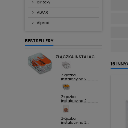
airRoxy
ALPAR
Alprod
BESTSELLERY
ZŁĄCZKA INSTALACYJNA 2X UNIWERSALNA COMPACT 221-412 WAGO
16 INN
Złączka
instalacyjna 2...
Złączka
instalacyjna 2...
Złączka
instalacyjna 2...