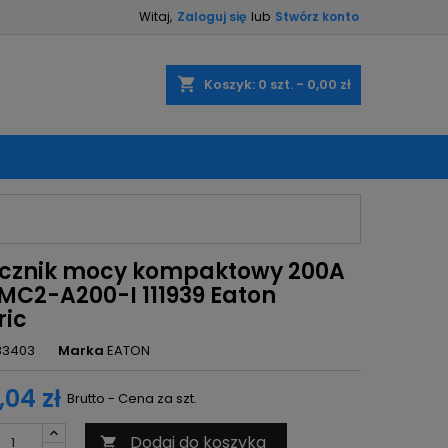
Witaj,
Zaloguj się
lub
Stwórz konto
×
×
×
shopping_cart
Koszyk:
0
szt. - 0,00 zł
ę
ń
cznik mocy kompaktowy 200A
ZMC2-A200-I 111939 Eaton
ric
83403
Marka
EATON
,04 zł
Brutto - Cena za szt.
Dodaj do koszyka
