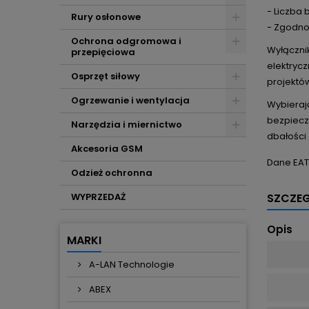
- Liczba 
Rury osłonowe
- Zgodno
Ochrona odgromowa i
Wyłączni
przepięciowa
elektryc
Osprzęt siłowy
projektó
Ogrzewanie i wentylacja
Wybierają
bezpiecz
Narzędzia i miernictwo
dbałości 
Akcesoria GSM
Dane EA
Odzież ochronna
WYPRZEDAŻ
SZCZE
Opis
MARKI
A-LAN Technologie
ABEX