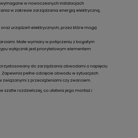
dy wymagane w nowoczesnych instalacjach
ania w zakresie zarządzania energią elektryczną,
oraz urządzeń elektrycznych, przez które mogą
zwarciami. Małe wymiary w połączeniu z bogatym
ypu wyłącznik jest priorytetowym elementem
ie przystosowany do zarządzania obwodami o napięciu
ń. Zapewnia pełne odcięcie obwodu w sytuacjach
mi związanymi z przeciążeniami czy zwarciem.
szafie rozdzielczej, co ułatwia jego montaż i