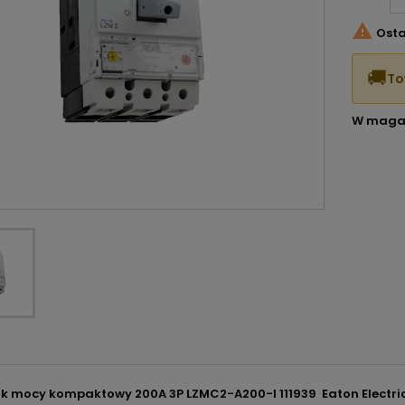

Osta
🚚
To
W maga
k mocy kompaktowy 200A 3P LZMC2-A200-I 111939 Eaton Electri