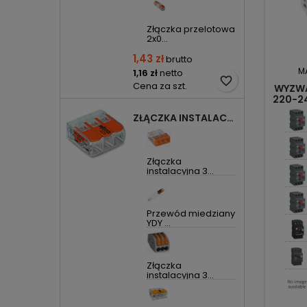
Złączka przelotowa
2x0...
1,43 zł
brutto
M
1,16 zł
netto
favorite_border
Cena za szt.
WYZWA
220-2
ZŁĄCZKA INSTALACYJNA 3X UNIWERSALNA COMPACT 221-413 WAGO
Złączka
instalacyjna 3...
Przewód miedziany
YDY ...
Złączka
instalacyjna 3...