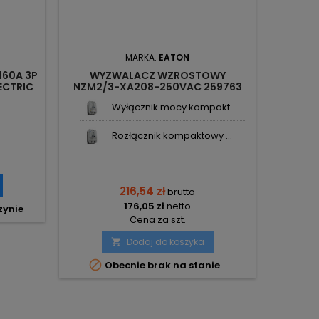
MARKA:
EATON
60A 3P
WYZWALACZ WZROSTOWY
ECTRIC
NZM2/3-XA208-250VAC 259763
EATON ELECTRIC
Wyłącznik mocy kompakt...
Rozłącznik kompaktowy ...
216,54 zł
brutto
176,05 zł
netto
zynie
Cena za szt.
Dodaj do koszyka


Obecnie brak na stanie