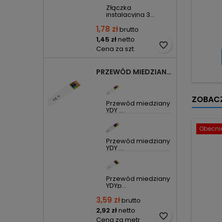
Złączka
instalacyjna 3...
1,78 zł
brutto
1,45 zł
netto
favorite_border
Cena za szt.
PRZEWÓD MIEDZIANY YDYP DRUT 3X1,5MM2 ŻO 450/750V
ZOBACZ
Przewód miedziany
YDY ...
Obecnie
Przewód miedziany
YDY ...
Przewód miedziany
YDYp...
3,59 zł
brutto
2,92 zł
netto
favorite_border
Cena za metr