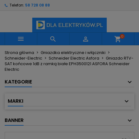
Telefon:
58 728 08 88
×
×
×
Moje listy życzeń
Utwórz listę życzeń
Zaloguj się
Utwórz nową listę
add_circle_outline
Musisz być zalogowany by zapisać produkty na
Nazwa listy życzeń
swojej liście życzeń.
0



shopping_cart
Strona główna
Gniazdka elektryczne i włączniki
Anuluj
Zaloguj się
Schneider-Electric
Schneider Electric Asfora
Gniazdo RTV-
Anuluj
Utwórz listę życzeń
SAT końcowe 1dB z ramką białe EPH3500121 ASFORA Schneider
Electric
KATEGORIE
MARKI
BANNER