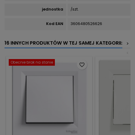
jednostka
/szt.
Kod EAN
3606480526626
16 INNYCH PRODUKTÓW W TEJ SAMEJ KATEGORII:
>
<
Obecnie brak na stanie
favorite_border