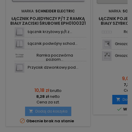
MARKA:
SCHNEIDER ELECTRIC
MARKA:
SCHN
ŁĄCZNIK POJEDYNCZY P/T Z RAMKĄ
ŁĄCZNIK POJED
BIAŁY ZACISKI ŚRUBOWE EPH0100321
BIAŁY SZYBKOZ
ASFORA SCHNEIDER
ASFORA
Łącznik krzyżowy p/t z...
Ram
Łącznik podwójny schod...
Gniazdo 
Ramka poczwórna
Gniazdo 
poziom...
Przycisk dzwonkowy pod...
9,07
7,37
10,18 zł
Cena
brutto
8,28 zł
netto
Doda

Cena za szt.

W m
Dodaj do koszyka


Obecnie brak na stanie