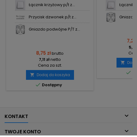
Łącznik krzyżowy p/t z...
Łącznik 
Przycisk dzwonek p/t z...
Gniazdo 
Gniazdo podwójne P/T z...
7,27
5,91
8,75 zł
Cena
brutto
7,11 zł
netto
Doda

Cena za szt.

Do
Dodaj do koszyka


Dostępny

KONTAKT

TWOJE KONTO