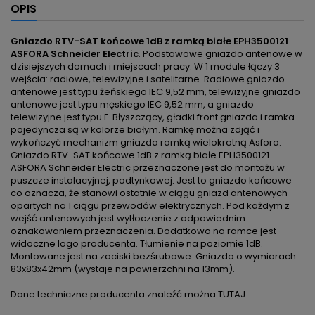
OPIS
Gniazdo RTV-SAT końcowe 1dB z ramką białe EPH3500121
ASFORA Schneider Electric
. Podstawowe gniazdo antenowe w
dzisiejszych domach i miejscach pracy. W 1 module łączy 3
wejścia: radiowe, telewizyjne i satelitarne. Radiowe gniazdo
antenowe jest typu żeńskiego IEC 9,52 mm, telewizyjne gniazdo
antenowe jest typu męskiego IEC 9,52 mm, a gniazdo
telewizyjne jest typu F. Błyszczący, gładki front gniazda i ramka
pojedyncza są w kolorze białym. Ramkę można zdjąć i
wykończyć mechanizm gniazda ramką wielokrotną Asfora.
Gniazdo RTV-SAT końcowe 1dB z ramką białe EPH3500121
ASFORA Schneider Electric przeznaczone jest do montażu w
puszcze instalacyjnej, podtynkowej. Jest to gniazdo końcowe
co oznacza, że stanowi ostatnie w ciągu gniazd antenowych
opartych na 1 ciągu przewodów elektrycznych. Pod każdym z
wejść antenowych jest wytłoczenie z odpowiednim
oznakowaniem przeznaczenia. Dodatkowo na ramce jest
widoczne logo producenta. Tłumienie na poziomie 1dB.
Montowane jest na zaciski bezśrubowe. Gniazdo o wymiarach
83x83x42mm (wystaje na powierzchni na 13mm).
Dane techniczne producenta znaleźć można TUTAJ