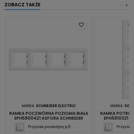
ZOBACZ TAKŻE
<
>
favorite_border
MARKA:
SCHNEIDER ELECTRIC
MARKA:
SCHN
RAMKA POCZWÓRNA POZIOMA BIAŁA
RAMKA POTRÓJ
EPH5800421 ASFORA SCHNEIDER
EPH5810321 A
ELECTRIC
EL
Przycisk podwójny p/t ...
Przycisk 