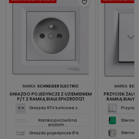
favorite_border
MARKA:
SCHNEIDER ELECTRIC
MARKA:
SCHN
GNIAZDO POJEDYNCZE Z UZIEMIENIEM
PRZYCISK ŻALUZ
P/T Z RAMKĄ BIAŁE EPH2800121
RAMKĄ BIAŁY 
ASFORA SCHNEIDER ELECTRIC
EL
Gniazdo RTV końcowe z ...
Przycisk 
Ramka poczwórna
Sterownik 
poziom...
Sterownik
Gniazdo pojedyncze IP4...