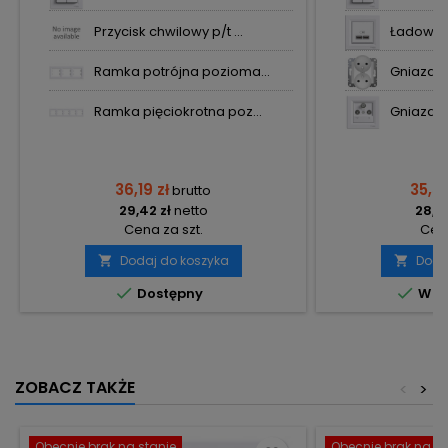
Przycisk chwilowy p/t ...
Ładowark
Ramka potrójna pozioma...
Gniazdo 
Ramka pięciokrotna poz...
Gniazdo 
36,19 zł
35,58
brutto
29,42 zł
netto
28,93
Cena za szt.
Cena
Dodaj do koszyka
Doda




Dostępny
W m
ZOBACZ TAKŻE
<
>
Obecnie brak na stanie
Obecnie brak na st