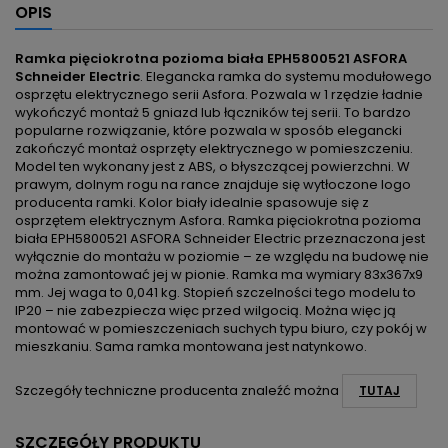
OPIS
Ramka pięciokrotna pozioma biała EPH5800521 ASFORA
Schneider Electric
. Elegancka ramka do systemu modułowego
osprzętu elektrycznego serii Asfora. Pozwala w 1 rzędzie ładnie
wykończyć montaż 5 gniazd lub łączników tej serii. To bardzo
popularne rozwiązanie, które pozwala w sposób elegancki
zakończyć montaż osprzęty elektrycznego w pomieszczeniu.
Model ten wykonany jest z ABS, o błyszczącej powierzchni. W
prawym, dolnym rogu na rance znajduje się wytłoczone logo
producenta ramki. Kolor biały idealnie spasowuje się z
osprzętem elektrycznym Asfora. Ramka pięciokrotna pozioma
biała EPH5800521 ASFORA Schneider Electric przeznaczona jest
wyłącznie do montażu w poziomie – ze względu na budowę nie
można zamontować jej w pionie. Ramka ma wymiary 83x367x9
mm. Jej waga to 0,041 kg. Stopień szczelności tego modelu to
IP20 – nie zabezpiecza więc przed wilgocią. Można więc ją
montować w pomieszczeniach suchych typu biuro, czy pokój w
mieszkaniu. Sama ramka montowana jest natynkowo.
Szczegóły techniczne producenta znaleźć można
TUTAJ
SZCZEGÓŁY PRODUKTU