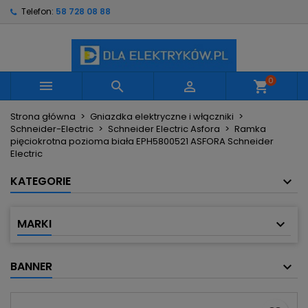
Telefon:
58 728 08 88
×
×
×
Moje listy życzeń
Utwórz listę życzeń
Zaloguj się
Utwórz nową listę
add_circle_outline
Musisz być zalogowany by zapisać produkty na
Nazwa listy życzeń
swojej liście życzeń.
0



shopping_cart
Strona główna
Gniazdka elektryczne i włączniki
Anuluj
Zaloguj się
Schneider-Electric
Schneider Electric Asfora
Ramka
Anuluj
Utwórz listę życzeń
pięciokrotna pozioma biała EPH5800521 ASFORA Schneider
Electric
KATEGORIE
MARKI
BANNER