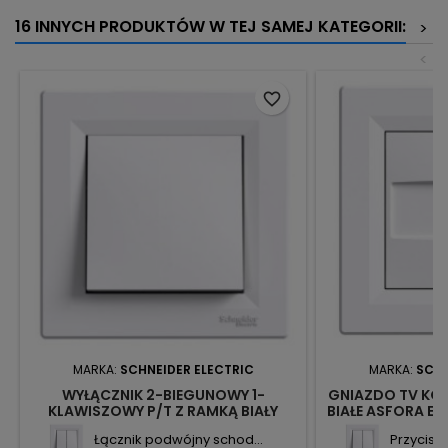
16 INNYCH PRODUKTÓW W TEJ SAMEJ KATEGORII:
>
<
favorite_border
MARKA:
SCHNEIDER ELECTRIC
MARKA:
SCHN
WYŁĄCZNIK 2-BIEGUNOWY 1-
GNIAZDO TV KO
KLAWISZOWY P/T Z RAMKĄ BIAŁY
BIAŁE ASFORA EP
EPH0200321 ASFORA SCHNEIDER
Łącznik podwójny schod...
Przycisk 