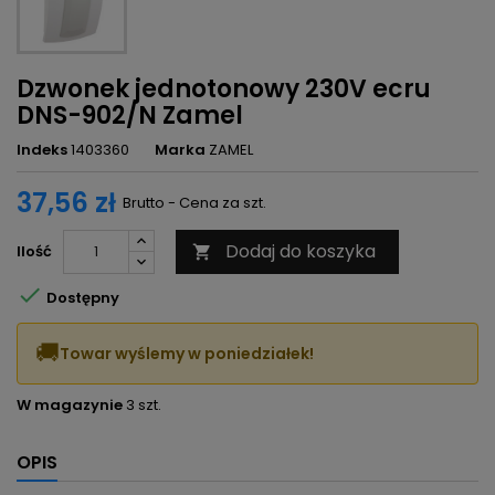
Dzwonek jednotonowy 230V ecru
DNS-902/N Zamel
Indeks
1403360
Marka
ZAMEL
37,56 zł
Brutto - Cena za szt.
Dodaj do koszyka
Ilość


Dostępny
🚚
Towar wyślemy w poniedziałek!
W magazynie
3 szt.
OPIS