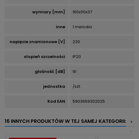
wymiary [mm]
160x110x37
inne
1 melodia
napięcie znamionowe [V]
230
stopień szczelności
IP20
głośność [dB]
91
jednostka
/szt.
Kod EAN
5903669302025
16 INNYCH PRODUKTÓW W TEJ SAMEJ KATEGORII:
>
<