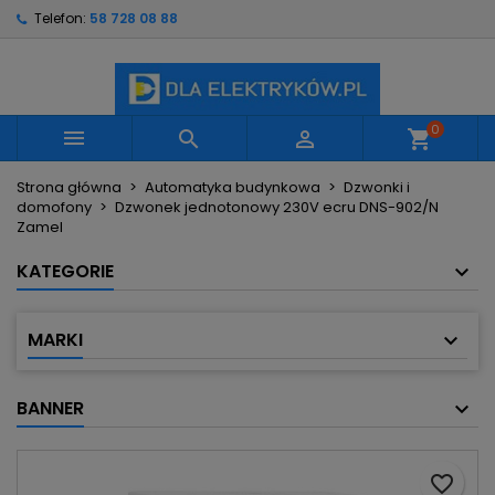
Telefon:
58 728 08 88
×
×
×
Moje listy życzeń
Utwórz listę życzeń
Zaloguj się
Utwórz nową listę
add_circle_outline
Musisz być zalogowany by zapisać produkty na
Nazwa listy życzeń
swojej liście życzeń.
0



shopping_cart
Strona główna
Automatyka budynkowa
Dzwonki i
Anuluj
Zaloguj się
domofony
Dzwonek jednotonowy 230V ecru DNS-902/N
Anuluj
Utwórz listę życzeń
Zamel
KATEGORIE
MARKI
BANNER
favorite_border