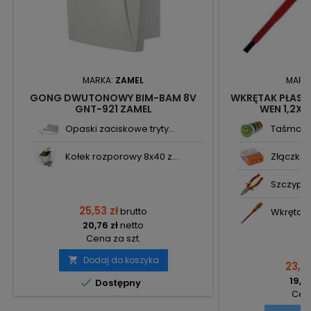
MARKA:
ZAMEL
MARK
GONG DWUTONOWY BIM-BAM 8V
WKRĘTAK PŁASK
GNT-921 ZAMEL
WEN 1,2X6
Opaski zaciskowe tryty...
Taśma iz
Kołek rozporowy 8x40 z...
Złączka i
Szczypce
25,53 zł
brutto
Wkrętak k
20,76 zł
netto
Cena za szt.
Dodaj do koszyka

23,41
19,03

Dostępny
Cena