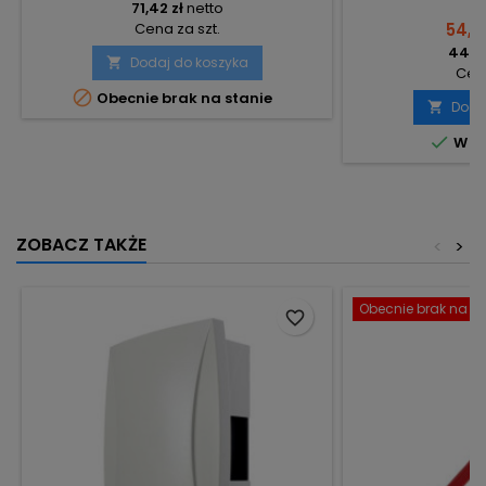
71,42 zł
netto
Cena za szt.
54,12
44,00
Dodaj do koszyka

Cena

Obecnie brak na stanie
Doda


W m
ZOBACZ TAKŻE
<
>
Obecnie brak na st
favorite_border