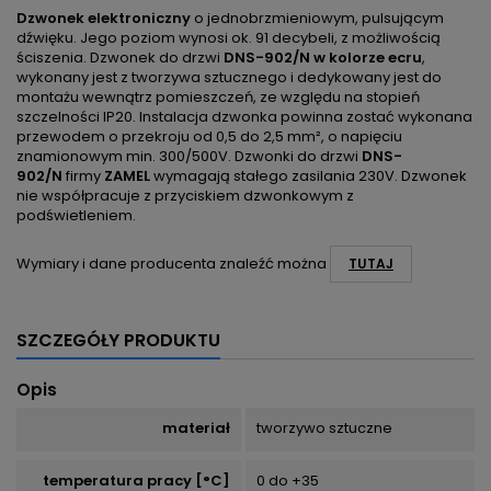
Dzwonek elektroniczny
o jednobrzmieniowym, pulsującym
dźwięku. Jego poziom wynosi ok. 91 decybeli, z możliwością
ściszenia. Dzwonek do drzwi
DNS-902/N
w kolorze ecru
,
wykonany jest z tworzywa sztucznego i dedykowany jest do
montażu wewnątrz pomieszczeń, ze względu na stopień
szczelności IP20. Instalacja dzwonka powinna zostać wykonana
przewodem o przekroju od 0,5 do 2,5 mm², o napięciu
znamionowym min. 300/500V. Dzwonki do drzwi
DNS-
902/N
firmy
ZAMEL
wymagają stałego zasilania 230V. Dzwonek
nie współpracuje z przyciskiem dzwonkowym z
podświetleniem.
Wymiary i dane producenta znaleźć można
TUTAJ
SZCZEGÓŁY PRODUKTU
Opis
materiał
tworzywo sztuczne
temperatura pracy [°C]
0 do +35