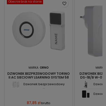
Obecnie brak na stanie
favorite_border
MARKA:
ORNO
MARKA
DZWONEK BEZPRZEWODOWY TORINO
DZWONEK BEZ
II AC SIECIOWY LEARNING SYSTEM 58
DS-1B/B W-045
DŹWIĘKÓW 400M OR-DB-FX-153
Dzwonek bezprzewodowy
Dzwone
ORNO
...
Dzwone
87,85 zł
brutto