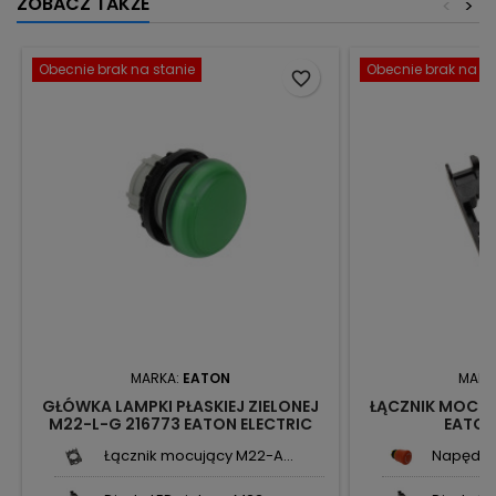
ZOBACZ TAKŻE
<
>
Obecnie brak na stanie
Obecnie brak na st
favorite_border
MARKA:
EATON
MARK
GŁÓWKA LAMPKI PŁASKIEJ ZIELONEJ
ŁĄCZNIK MOCUJ
M22-L-G 216773 EATON ELECTRIC
EATON
Łącznik mocujący M22-A...
Napęd pr