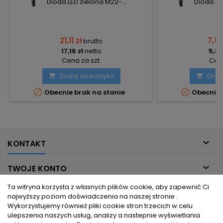
Dioda LED zielona M22-...
Dioda LED
21,11 zł
7,13 
brutto
17,16 zł
netto
5,80
Cena za szt.
Cena
Dodaj do koszyka
Doda




Obecnie brak na stanie
Obecnie 

KONTAKT

TWOJE KONTO
Ta witryna korzysta z własnych plików cookie, aby zapewnić Ci

INFORMACJE DLA CIEBIE
najwyższy poziom doświadczenia na naszej stronie .
Wykorzystujemy również pliki cookie stron trzecich w celu
ulepszenia naszych usług, analizy a nastepnie wyświetlania

PRODUKTY