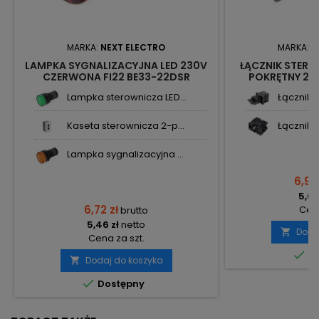
MARKA:
NEXT ELECTRO
MARKA:
N
LAMPKA SYGNALIZACYJNA LED 230V
ŁĄCZNIK STER
CZERWONA FI22 BE33-22DSR
POKRĘTNY 2-
2829714 NEXT
CZARNY FI 22 
Lampka sterownicza LED...
Łącznik s
Kaseta sterownicza 2-p...
Łącznik s
Lampka sygnalizacyjna ...
6,99
5,68
6,72 zł
Cena
brutto
5,46 zł
netto
Doda

Cena za szt.

Do
Dodaj do koszyka


Dostępny