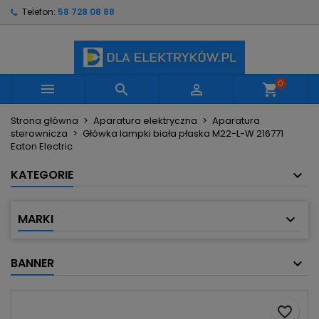
Telefon:
58 728 08 88
×
×
×
Moje listy życzeń
Utwórz listę życzeń
Zaloguj się
Utwórz nową listę
add_circle_outline
Musisz być zalogowany by zapisać produkty na
Nazwa listy życzeń
swojej liście życzeń.
0



shopping_cart
Strona główna
Aparatura elektryczna
Aparatura
Anuluj
Zaloguj się
sterownicza
Główka lampki biała płaska M22-L-W 216771
Anuluj
Utwórz listę życzeń
Eaton Electric
KATEGORIE
MARKI
BANNER
favorite_border