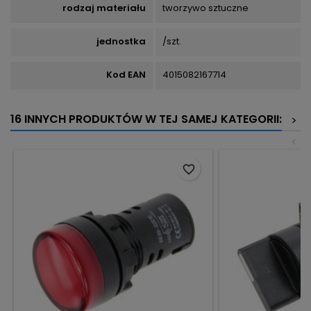
rodzaj materiału
tworzywo sztuczne
jednostka
/szt.
Kod EAN
4015082167714
16 INNYCH PRODUKTÓW W TEJ SAMEJ KATEGORII:
>
<
favorite_border