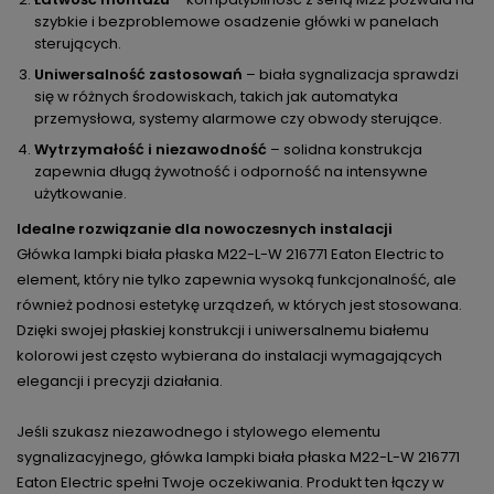
szybkie i bezproblemowe osadzenie główki w panelach
sterujących.
Uniwersalność zastosowań
– biała sygnalizacja sprawdzi
się w różnych środowiskach, takich jak automatyka
przemysłowa, systemy alarmowe czy obwody sterujące.
Wytrzymałość i niezawodność
– solidna konstrukcja
zapewnia długą żywotność i odporność na intensywne
użytkowanie.
Idealne rozwiązanie dla nowoczesnych instalacji
Główka lampki biała płaska M22-L-W 216771 Eaton Electric to
element, który nie tylko zapewnia wysoką funkcjonalność, ale
również podnosi estetykę urządzeń, w których jest stosowana.
Dzięki swojej płaskiej konstrukcji i uniwersalnemu białemu
kolorowi jest często wybierana do instalacji wymagających
elegancji i precyzji działania.
Jeśli szukasz niezawodnego i stylowego elementu
sygnalizacyjnego, główka lampki biała płaska M22-L-W 216771
Eaton Electric spełni Twoje oczekiwania. Produkt ten łączy w