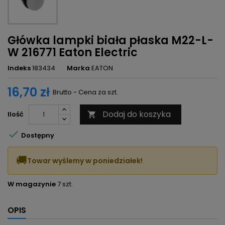
Główka lampki biała płaska M22-L-
W 216771 Eaton Electric
Indeks
183434
Marka
EATON
16,70 zł
Brutto - Cena za szt.
Dodaj do koszyka
Ilość


Dostępny
🚚
Towar wyślemy w poniedziałek!
W magazynie
7 szt.
OPIS