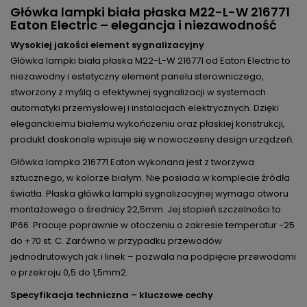
Główka lampki biała płaska M22-L-W 216771
Eaton Electric – elegancja i niezawodność
Wysokiej jakości element sygnalizacyjny
Główka lampki biała płaska M22-L-W 216771 od Eaton Electric to
niezawodny i estetyczny element panelu sterowniczego,
stworzony z myślą o efektywnej sygnalizacji w systemach
automatyki przemysłowej i instalacjach elektrycznych. Dzięki
eleganckiemu białemu wykończeniu oraz płaskiej konstrukcji,
produkt doskonale wpisuje się w nowoczesny design urządzeń.
Główka lampka 216771 Eaton wykonana jest z tworzywa
sztucznego, w kolorze białym. Nie posiada w komplecie źródła
światła. Płaska główka lampki sygnalizacyjnej wymaga otworu
montażowego o średnicy 22,5mm. Jej stopień szczelności to
IP66. Pracuje poprawnie w otoczeniu o zakresie temperatur -25
do +70 st. C. Zarówno w przypadku przewodów
jednodrutowych jak i linek – pozwala na podpięcie przewodami
o przekroju 0,5 do 1,5mm2.
Specyfikacja techniczna – kluczowe cechy