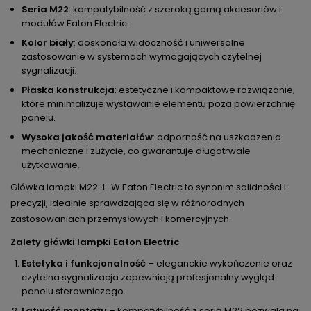
Seria M22
: kompatybilność z szeroką gamą akcesoriów i
modułów Eaton Electric.
Kolor biały
: doskonała widoczność i uniwersalne
zastosowanie w systemach wymagających czytelnej
sygnalizacji.
Płaska konstrukcja
: estetyczne i kompaktowe rozwiązanie,
które minimalizuje wystawanie elementu poza powierzchnię
panelu.
Wysoka jakość materiałów
: odporność na uszkodzenia
mechaniczne i zużycie, co gwarantuje długotrwałe
użytkowanie.
Główka lampki M22-L-W Eaton Electric to synonim solidności i
precyzji, idealnie sprawdzająca się w różnorodnych
zastosowaniach przemysłowych i komercyjnych.
Zalety główki lampki Eaton Electric
Estetyka i funkcjonalność
– eleganckie wykończenie oraz
czytelna sygnalizacja zapewniają profesjonalny wygląd
panelu sterowniczego.
Łatwość montażu
– kompatybilność z serią M22 pozwala na