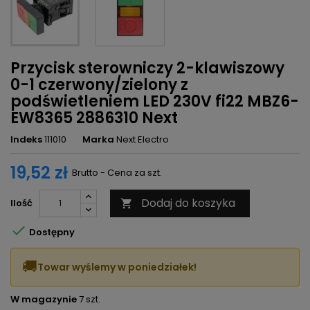
Przycisk sterowniczy 2-klawiszowy
0-1 czerwony/zielony z
podświetleniem LED 230V fi22 MBZ6-
EW8365 2886310 Next
Indeks
111010
Marka
Next Electro
19,52 zł
Brutto - Cena za szt.
Dodaj do koszyka
Ilość


Dostępny
🚚
Towar wyślemy w poniedziałek!
W magazynie
7 szt.