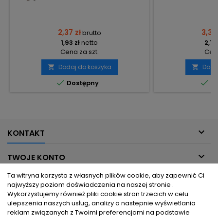
2,37 zł
3,38
brutto
1,93 zł
netto
2,75
Cena za szt.
Cena
Dodaj do koszyka
Doda




Dostępny
Do

KONTAKT

TWOJE KONTO
Ta witryna korzysta z własnych plików cookie, aby zapewnić Ci

INFORMACJE DLA CIEBIE
najwyższy poziom doświadczenia na naszej stronie .
Wykorzystujemy również pliki cookie stron trzecich w celu
ulepszenia naszych usług, analizy a nastepnie wyświetlania

PRODUKTY
reklam związanych z Twoimi preferencjami na podstawie