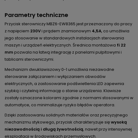
Parametry techniczne
Przycisk sterowniczy MBZ6-EW8365 jest przeznaczony do pracy
z napięciem
230V
i prądem znamionowym
4,5A
, co umożliwia
jego stosowanie w standardowych instalacjach sterowania
maszyn i urządzeń elektrycznych. Średnica montażowa
fi 22
mm
pozwala na łatwą integrację z panelami pulpitowymi i
tablicami sterowniczymi.
Mechanizm dwuklawiszowy 0-1 umożliwia niezawodne
sterowanie załączaniem i wyłączaniem obwodów
elektrycznych, a zastosowanie podświetlenia LED zapewnia
szybką i czytelną informację o stanie urządzenia. Klawisze
zostały oznaczone kolorami zgodnie z normami stosowanymi w
automatyce, co minimalizuje ryzyko błędów operatora.
Dzięki zastosowaniu solidnych materiałów oraz precyzyjnego
mechanizmu stykowego, przycisk charakteryzuje się
wysoką
niezawodnością i długą żywotnością
, nawet przy intensywnej
eksploatacji w środowiskach przemysłowych.