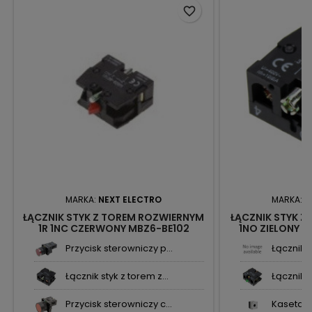
favorite_border
MARKA:
NEXT ELECTRO
MARKA:
N
ŁĄCZNIK STYK Z TOREM ROZWIERNYM
ŁĄCZNIK STYK Z
1R 1NC CZERWONY MBZ6-BE102
1NO ZIELONY M
2875812 NEXT
Przycisk sterowniczy p...
Łącznik s
Łącznik styk z torem z...
Łącznik s
Przycisk sterowniczy c...
Kaseta st