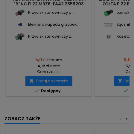
1R 1NC FI 22 MBZ6-EA42 2859203
ŻÓŁTA FI22 BE
NEXT
Przycisk sterowniczy p...
Lampka s
Element napędu grzybek...
Łącznik s
Przycisk sterowniczy z...
Kaseta st
5,07 zł
6,88
brutto
4,12 zł
netto
5,59
Cena za szt.
Cena
Dodaj do koszyka
Doda




Dostępny
Do
ZOBACZ TAKŻE
<
>