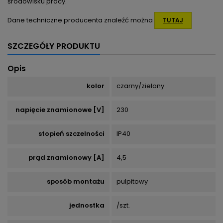
środowisku pracy.
Dane techniczne producenta znaleźć można
TUTAJ
SZCZEGÓŁY PRODUKTU
Opis
kolor
czarny/zielony
napięcie znamionowe [V]
230
stopień szczelności
IP40
prąd znamionowy [A]
4,5
sposób montażu
pulpitowy
jednostka
/szt.