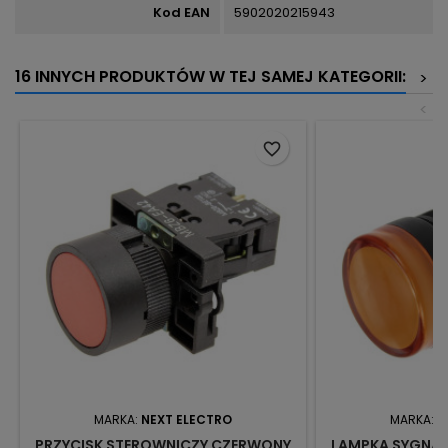
Kod EAN
5902020215943
16 INNYCH PRODUKTÓW W TEJ SAMEJ KATEGORII:
>
<
favorite_border
MARKA:
NEXT ELECTRO
MARKA:
N
PRZYCISK STEROWNICZY CZERWONY
LAMPKA SYGNAL