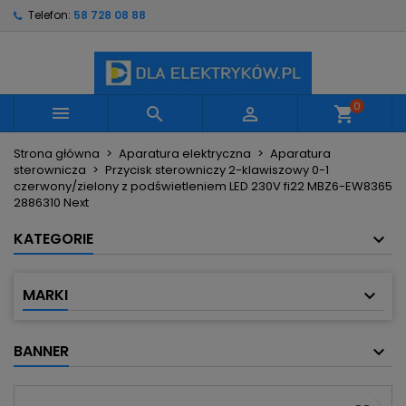
Telefon:
58 728 08 88
×
×
×
Moje listy życzeń
Utwórz listę życzeń
Zaloguj się
Utwórz nową listę
add_circle_outline
Musisz być zalogowany by zapisać produkty na
Nazwa listy życzeń
swojej liście życzeń.
0



shopping_cart
Strona główna
Aparatura elektryczna
Aparatura
Anuluj
Zaloguj się
sterownicza
Przycisk sterowniczy 2-klawiszowy 0-1
Anuluj
Utwórz listę życzeń
czerwony/zielony z podświetleniem LED 230V fi22 MBZ6-EW8365
2886310 Next
KATEGORIE
MARKI
BANNER