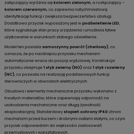
załączający wyróżnia się
kolorem zielonym
, a rozłączający –
kolorem czerwonym
, co zapewnia natychmiastową
identyfikację funkcji i zwiększa bezpieczeństwo obsługi.
Dodatkowo przycisk wyposażony jest w
podświetlenie LED
,
które sygnalizuje stan pracy urządzenia i umożliwia łatwe
użytkowanie w warunkach słabego oświetlenia.
Model ten posiada
samoczynny powrót (chwilowy)
, co
oznacza, że po naciśnięciu przycisku mechanizm
automatycznie wraca do pozycji wyjściowej. Konstrukcja
przycisku obejmuje
1 styk zwierny (NO)
oraz
1 styk rozwierny
(NC)
, co pozwala na realizację podstawowych funkcji
sterowniczych w obwodach elektrycznych.
Obudowa i elementy mechaniczne przycisku wykonano z
trwałych materiałów, które zapewniają odporność na
uszkodzenia mechaniczne oraz długą żywotność
eksploatacyjną. Standardowy
stopień ochrony IP40
chroni
mechanizm przed kurzem i drobnymi ciałami stałymi, co czyni
przycisk odpowiednim do większości zastosowań
przemysłowych i warsztatowych.