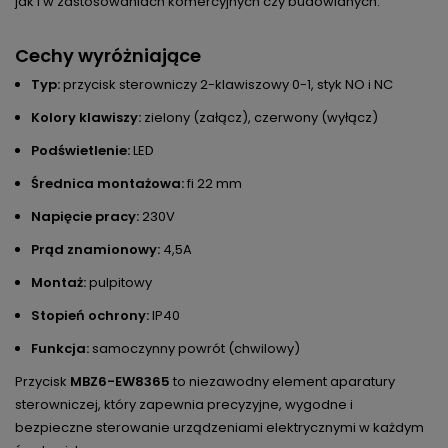
jak i w zastosowaniach komercyjnych czy budowlanych.
Cechy wyróżniające
Typ:
przycisk sterowniczy 2-klawiszowy 0-1, styk NO i NC
Kolory klawiszy:
zielony (załącz), czerwony (wyłącz)
Podświetlenie:
LED
Średnica montażowa:
fi 22 mm
Napięcie pracy:
230V
Prąd znamionowy:
4,5A
Montaż:
pulpitowy
Stopień ochrony:
IP40
Funkcja:
samoczynny powrót (chwilowy)
Przycisk
MBZ6-EW8365
to niezawodny element aparatury
sterowniczej, który zapewnia precyzyjne, wygodne i
bezpieczne sterowanie urządzeniami elektrycznymi w każdym