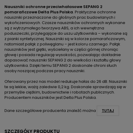
Nauszniki ochronne przeciwhałasowe SEPANG 2
pomarańczowe Delta Plus Polska
. Praktyczne ochronne
nauszniki przeznaczone do głośnych prac budowlanych i
wykończeniowych. Czasze nauszników ochronnych wykonane
są z wytrzymałego tworzywa ABS, a ich wewnętrzna
poduszeczki, przylegające do uszu użytkownika – wykonane są
z pianki syntetycznej. Nauszniki są w kolorze pomarańczowym,
natomiast pałąk z poliwęglanu – jest koloru czarnego. Pałąk
nauszników jest giętki, wyściełany w części górnej chroniąc
głowę i posiada regulację wysokości, pozwalając dokładnie
dopasować nauszniki SEPANG 2 do wielkości i kształtu głowy
użytkownika. Dzięki temu SEPANG 2 doskonale chroni słuch
osoby noszącej podczas pracy nauszniki.
Oferowany przez nas model redukuje hałas do 26 dB. Nauszniki
te są lekkie, ważą zaledwie 0,2 kg. Doskonale sprawdzają się w
przemyśle ciężkim, budownictwie i robotach publicznych.
Producentem nauszników jest Delta Plus Polska.
Dane szczegółowe producenta znaleźć można
TUTAJ
SZCZEGÓŁY PRODUKTU