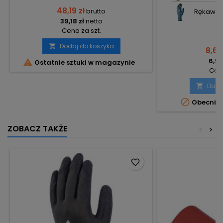
48,19 zł
brutto
Rękawice
39,18 zł
netto
Cena za szt.
Dodaj do koszyka

8,60
6,99

Ostatnie sztuki w magazynie
Cena
Doda


Obecnie 
ZOBACZ TAKŻE
<
>
favorite_border