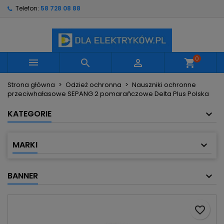
Telefon:
58 728 08 88
×
×
×
Moje listy życzeń
Utwórz listę życzeń
Zaloguj się
Utwórz nową listę
add_circle_outline
Musisz być zalogowany by zapisać produkty na
Nazwa listy życzeń
swojej liście życzeń.
0



shopping_cart
Strona główna
Odzież ochronna
Nauszniki ochronne
Anuluj
Zaloguj się
przeciwhałasowe SEPANG 2 pomarańczowe Delta Plus Polska
Anuluj
Utwórz listę życzeń
KATEGORIE
MARKI
BANNER
favorite_border