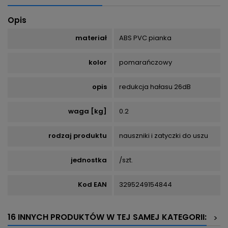
Opis
materiał
ABS PVC pianka
kolor
pomarańczowy
opis
redukcja hałasu 26dB
waga [kg]
0.2
rodzaj produktu
nauszniki i zatyczki do uszu
jednostka
/szt.
Kod EAN
3295249154844
16 INNYCH PRODUKTÓW W TEJ SAMEJ KATEGORII:
>