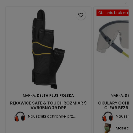
<
Obecnie brak na st
favorite_border
MARKA:
DELTA PLUS POLSKA
MARKA:
DEL
RĘKAWICE SAFE & TOUCH ROZMIAR 9
OKULARY OCHRO
VV905NO09 DPP
CLEAR BEZBA
P
Nauszniki ochronne prz...
Nauszniki
Maseczka