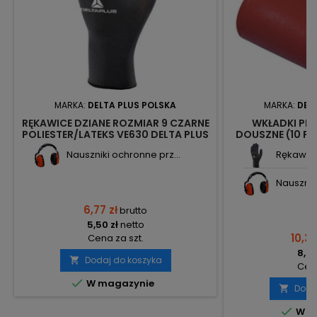
MARKA:
DELTA PLUS POLSKA
MARKA:
DEL
RĘKAWICE DZIANE ROZMIAR 9 CZARNE
WKŁADKI PR
POLIESTER/LATEKS VE630 DELTA PLUS
DOUSZNE (10 PA
POLSKA
PLUS
Nauszniki ochronne prz...
Rękawice
Nauszniki
6,77 zł
brutto
5,50 zł
netto
10,34
Cena za szt.
8,41
Dodaj do koszyka

Cena

W magazynie
Doda


W m