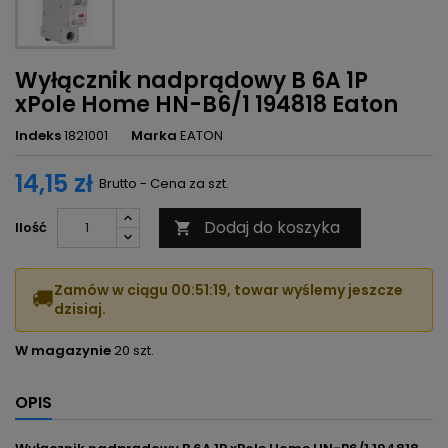
Wyłącznik nadprądowy B 6A 1P
xPole Home HN-B6/1 194818 Eaton
Indeks
1821001
Marka
EATON
14,15 zł
Brutto - Cena za szt.
Dodaj do koszyka
Ilość

Zamów w ciągu
00:51:19
, towar wyślemy jeszcze
🚚
dzisiaj.
W magazynie
20 szt.
OPIS