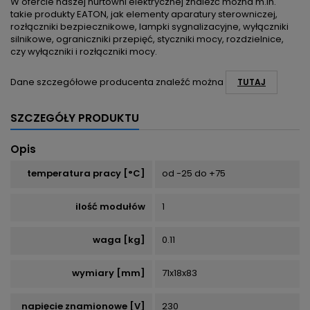
W ofercie naszej hurtowni elektrycznej znaleźć można m.in.
takie produkty EATON, jak elementy aparatury sterowniczej,
rozłączniki bezpiecznikowe, lampki sygnalizacyjne, wyłączniki
silnikowe, ograniczniki przepięć, styczniki mocy, rozdzielnice,
czy wyłączniki i rozłączniki mocy.
Dane szczegółowe producenta znaleźć można
TUTAJ
SZCZEGÓŁY PRODUKTU
Opis
temperatura pracy [°C]
od -25 do +75
ilość modułów
1
waga [kg]
0.11
wymiary [mm]
71x18x83
napięcie znamionowe [V]
230