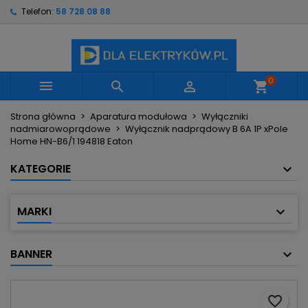
Telefon:
58 728 08 88
×
×
×
Moje listy życzeń
Utwórz listę życzeń
Zaloguj się
Utwórz nową listę
add_circle_outline
Musisz być zalogowany by zapisać produkty na
Nazwa listy życzeń
swojej liście życzeń.
0



shopping_cart
Strona główna
Aparatura modułowa
Wyłączniki
Anuluj
Zaloguj się
nadmiarowoprądowe
Wyłącznik nadprądowy B 6A 1P xPole
Anuluj
Utwórz listę życzeń
Home HN-B6/1 194818 Eaton
KATEGORIE
MARKI
BANNER
favorite_border