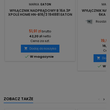
MARKA:
EATON
MARK
WYŁĄCZNIK NADPRĄDOWY B 16A 3P
WYŁĄCZNIK NAD
XPOLE HOME HN-B16/3 194881 EATON
6KA S
Rozdzieln
51,91 zł
brutto
42,20 zł
netto
19,95
Cena za szt.
16,22
Dodaj do koszyka

Cena

W magazynie
Doda


W m
ZOBACZ TAKŻE
<
>