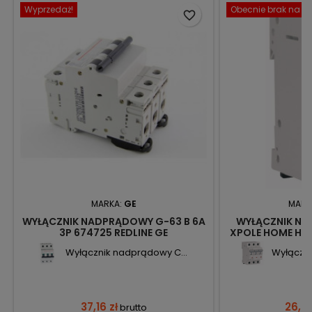
Wyprzedaż!
Obecnie brak na st
favorite_border
MARKA:
GE
MARK
WYŁĄCZNIK NADPRĄDOWY G-63 B 6A
WYŁĄCZNIK NA
3P 674725 REDLINE GE
XPOLE HOME HN-
Wyłącznik nadprądowy C...
Wyłączni
37,16 zł
26,09
brutto