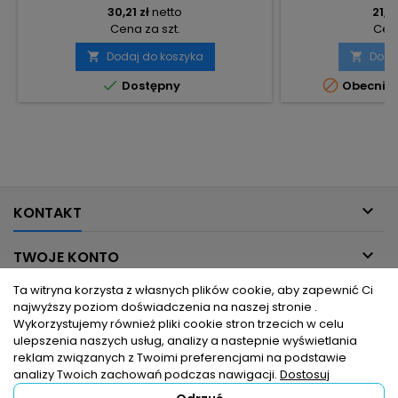
30,21 zł
netto
21,21
Cena za szt.
Cena
Dodaj do koszyka
Doda




Dostępny
Obecnie 

KONTAKT

TWOJE KONTO
Ta witryna korzysta z własnych plików cookie, aby zapewnić Ci

INFORMACJE DLA CIEBIE
najwyższy poziom doświadczenia na naszej stronie .
Wykorzystujemy również pliki cookie stron trzecich w celu
ulepszenia naszych usług, analizy a nastepnie wyświetlania

PRODUKTY
reklam związanych z Twoimi preferencjami na podstawie
analizy Twoich zachowań podczas nawigacji.
Dostosuj