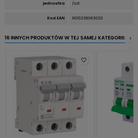
jednostka
/szt.
Kod EAN
9010238063020
16 INNYCH PRODUKTÓW W TEJ SAMEJ KATEGORII:
>
<
favorite_border