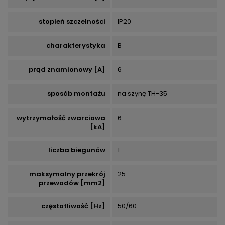
stopień szczelności
IP20
charakterystyka
B
prąd znamionowy [A]
6
sposób montażu
na szynę TH-35
wytrzymałość zwarciowa
6
[kA]
liczba biegunów
1
maksymalny przekrój
25
przewodów [mm2]
częstotliwość [Hz]
50/60