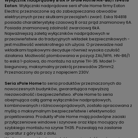
Wyłącznik nadprądowy B 6A 1P xPole Home HN-B6/1 194818
Eaton
. Wyłączniki nadprądowe serii xPole Home firmy Eaton
Electric przeznaczone są do zabezpieczania obwodów
elektrycznych przez skutkami przeciążeń i zwarć. Eska 194818
posiada charakterystykę czasową B oraz prąd znamionowy 6A.
Posiada znamionową zdolność zwarciową 6kA.
Najważniejszą zaletą wyłączników nadprądowych w
przeciwieństwie do tradycyjnych wkładek bezpiecznikowych -
jest możliwość wielokrotnego ich użycia. O przewadze nad
wkładkami topikowymi decyduje również wysoka czułość
działania. Możliwość plombowania w pozycji ZAŁ/WYŁ. HN-B6/1
to eska 1-polowa, do montażu na szynie TH-35. Model 1-
biegunowy, maksymalny przekrój przewodów 25mm2.
Przeznaczony do pracy z napięciem 230V.
Seria xPole Home
to seria produktów przeznaczonych do
nowoczesnych budynków, gwarantująca najwyższą
niezawodność i bezpieczeństwo. xPole Home to seria
obejmująca całą gamę wyłączników nadprądowych,
kombinowanych i różnicowoprądowych, została opracowana z
myślą o maksymalnym bezpieczeństwie i efektywności
projektowania. Produkty xPole Home mają podwójne zaciski
przyłączeniowe windowe i szynowe oraz klips mocujący do
szybkiego montażu na szynie TH35. Pozwalają na zasilanie
aparatur z góry lub z dołu.