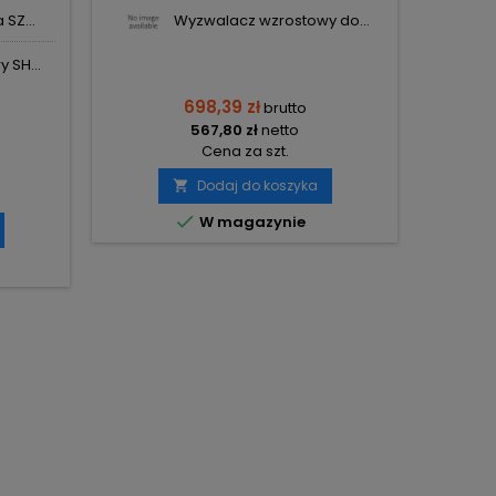
SZ...
Wyzwalacz wzrostowy do...
 SH...
698,39 zł
brutto
567,80 zł
netto
Cena za szt.

Ost
Dodaj do koszyka


W magazynie