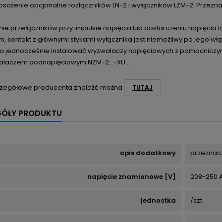
osażenie opcjonalne rozłączników LN-2 i wyłączników LZM-2. Przezn
e przełączników przy impulsie napięcia lub dostarczeniu napięcia t
, kontakt z głównymi stykami wyłącznika jest niemożliwy po jego włą
a jednocześnie instalować wyzwalaczy napięciowych z pomocniczym
alaczem podnapięciowym NZM-2...-XU....
zegółowe producenta znaleźć można
TUTAJ
GÓŁY PRODUKTU
opis dodatkowy
przeznac
napięcie znamionowe [V]
208-250 
jednostka
/szt.