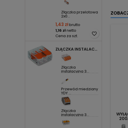
Złączka przelotowa
ZOBACZ
2x0...
1,43 zł
brutto
1,16 zł
netto
favorite_border
Cena za szt.
ZŁĄCZKA INSTALACYJNA 3X UNIWERSALNA COMPACT 221-413 WAGO
Złączka
instalacyjna 3...
Przewód miedziany
YDY ...
Złączka
WYŁĄ
instalacyjna 3...
200