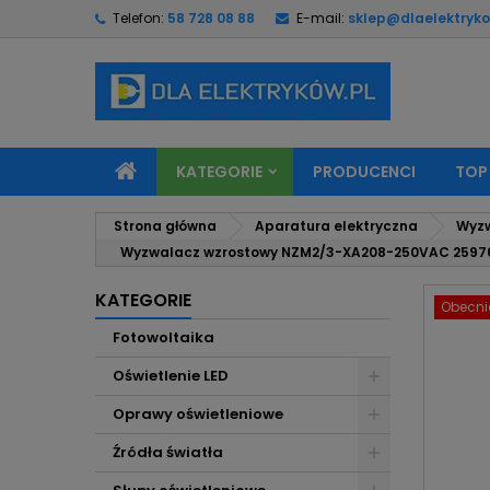
Telefon:
58 728 08 88
E-mail:
sklep@dlaelektryko
M
U
Z
add_circle_outline
Mu
Na
KATEGORIE
PRODUCENCI
TOP
Strona główna
Aparatura elektryczna
Wyzw
Wyzwalacz wzrostowy NZM2/3-XA208-250VAC 259763
KATEGORIE
Obecnie
Fotowoltaika
Oświetlenie LED
Oprawy oświetleniowe
Źródła światła