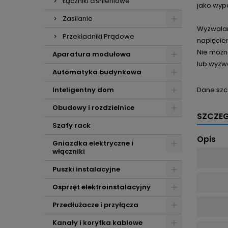
Łączniki ciśnieniowe
jako wyp
Zasilanie
Wyzwalani
Przekładniki Prądowe
napięciem
Nie możn
Aparatura modułowa
lub wyzw
Automatyka budynkowa
Dane szc
Inteligentny dom
Obudowy i rozdzielnice
SZCZE
Szafy rack
Opis
Gniazdka elektryczne i
włączniki
Puszki instalacyjne
Osprzęt elektroinstalacyjny
Przedłużacze i przyłącza
Kanały i korytka kablowe