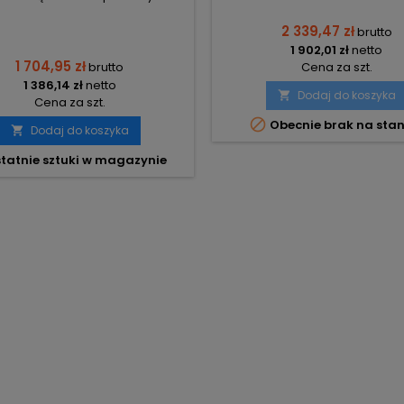
2 339,47 zł
brutto
1 902,01 zł
netto
1 704,95 zł
brutto
Cena za szt.
1 386,14 zł
netto
Dodaj do koszyka

Cena za szt.

Obecnie brak na stan
Dodaj do koszyka

tatnie sztuki w magazynie