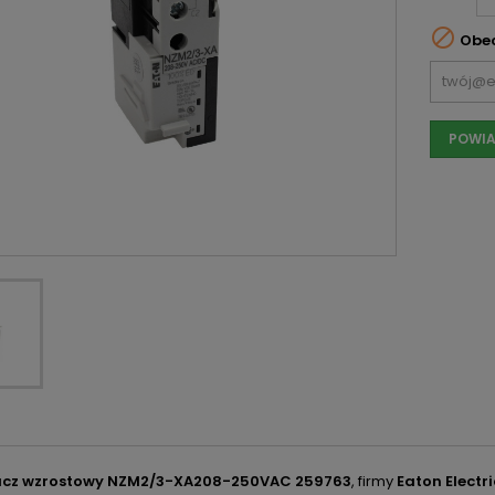

Obec
POWIA
cz wzrostowy NZM2/3-XA208-250VAC 259763
, firmy
Eaton Electri