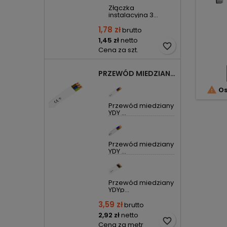
Złączka
instalacyjna 3...
1,78 zł
brutto
1,45 zł
netto
favorite_border
Cena za szt.
PRZEWÓD MIEDZIANY YDYP DRUT 3X1,5MM2 ŻO 450/750V

Os
Przewód miedziany
YDY ...
Przewód miedziany
YDY ...
Przewód miedziany
YDYp...
3,59 zł
brutto
2,92 zł
netto
favorite_border
Cena za metr