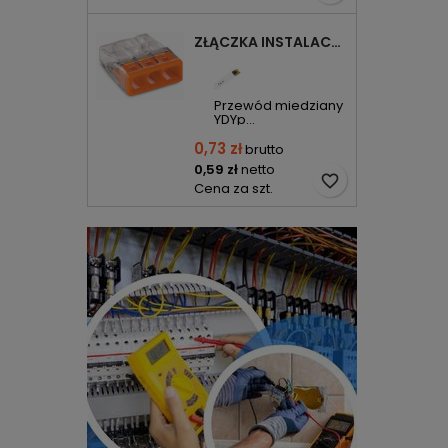
ZŁĄCZKA INSTALACYJNA 3X COMPACT POMARAŃCZOWA 2273-203 WAGO
Przewód miedziany
YDYp...
0,73 zł
brutto
0,59 zł
netto
favorite_border
Cena za szt.