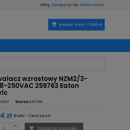
Witaj,
Zaloguj się
lub
Stwórz konto
×
×
×
shopping_cart
Koszyk:
0
szt. - 0,00 zł
ę
ń
alacz wzrostowy NZM2/3-
8-250VAC 259763 Eaton
ric
83417
Marka
EATON
4 zł
Brutto - Cena za szt.
Dodaj do koszyka
