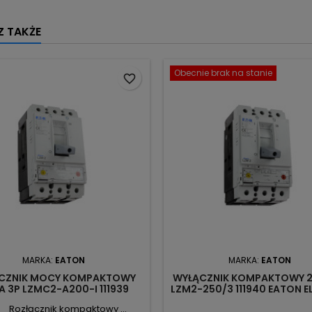
 TAKŻE
Obecnie brak na stanie
favorite_border
MARKA:
EATON
MARKA:
EATON
CZNIK MOCY KOMPAKTOWY
WYŁĄCZNIK KOMPAKTOWY 2
A 3P LZMC2-A200-I 111939
LZM2-250/3 111940 EATON E
EATON ELECTRIC
Rozłącznik kompaktowy ...