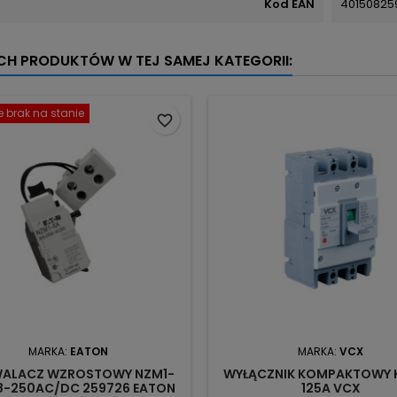
Kod EAN
40150825
YCH PRODUKTÓW W TEJ SAMEJ KATEGORII:
 brak na stanie
favorite_border
MARKA:
EATON
MARKA:
VCX
ALACZ WZROSTOWY NZM1-
WYŁĄCZNIK KOMPAKTOWY 
8-250AC/DC 259726 EATON
125A VCX