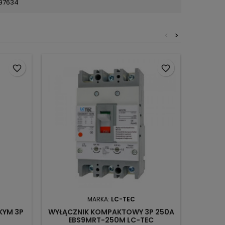
97634
<
>
favorite_border
favorite_border
MARKA:
LC-TEC
MA
KYM 3P
WYŁĄCZNIK KOMPAKTOWY 3P 250A
WYZWAL
EBS9MRT-250M LC-TEC
277V 5