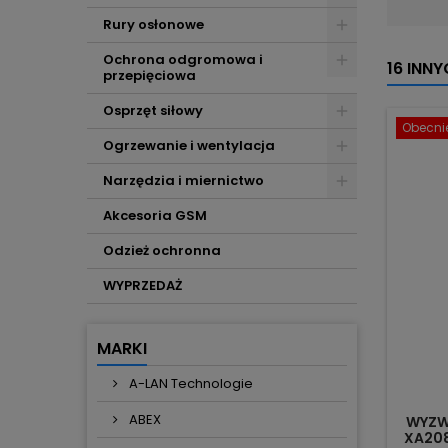
Rury osłonowe
Ochrona odgromowa i
16 INN
przepięciowa
Osprzęt siłowy
Obecnie
Ogrzewanie i wentylacja
Narzędzia i miernictwo
Akcesoria GSM
Odzież ochronna
WYPRZEDAŻ
MARKI
A-LAN Technologie
ABEX
WYZW
XA20