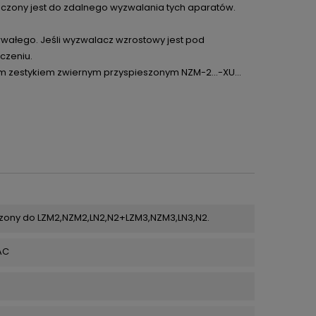
aczony jest do zdalnego wyzwalania tych aparatów.
rwałego. Jeśli wyzwalacz wzrostowy jest pod
czeniu.
 zestykiem zwiernym przyspieszonym NZM-2...-XU...
zony do LZM2,NZM2,LN2,N2+LZM3,NZM3,LN3,N2.
AC