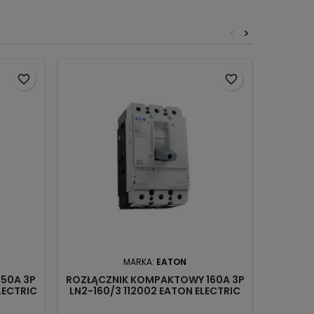
<
>
Obecnie 
favorite_border
favorite_border
MARKA:
EATON
50A 3P
ROZŁĄCZNIK KOMPAKTOWY 160A 3P
ROZŁĄ
LECTRIC
LN2-160/3 112002 EATON ELECTRIC
3P 