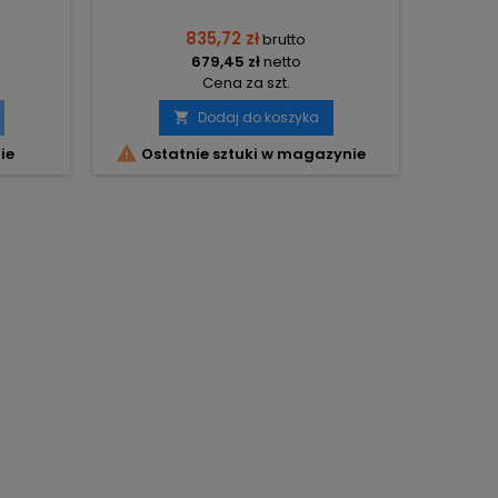
835,72 zł
brutto
679,45 zł
netto
Cena za szt.
Dodaj do koszyka



ie
Ostatnie sztuki w magazynie
O