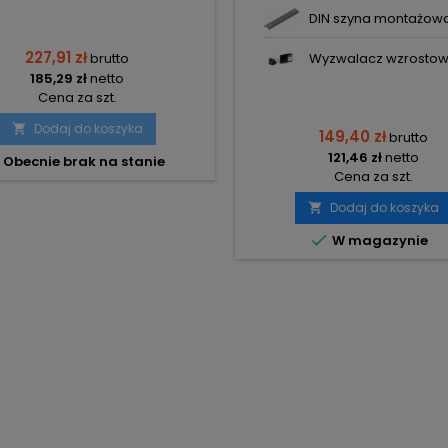
ELECTRIC
DIN szyna montażowa 
227,91 zł
brutto
Wyzwalacz wzrostowy
185,29 zł
netto
Cena za szt.
Dodaj do koszyka

149,40 zł
brutto
121,46 zł
netto
Obecnie brak na stanie
Cena za szt.
Dodaj do koszyka


W magazynie