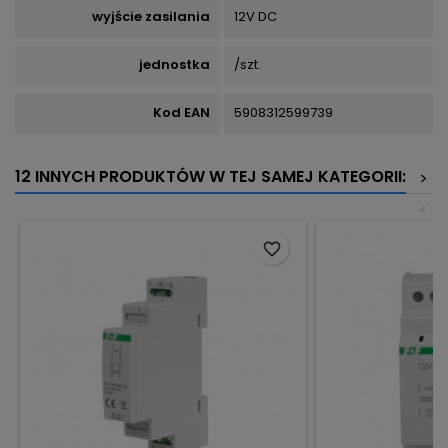
wyjście zasilania
12V DC
jednostka
/szt.
Kod EAN
5908312599739
12 INNYCH PRODUKTÓW W TEJ SAMEJ KATEGORII:
>
<
favorite_border