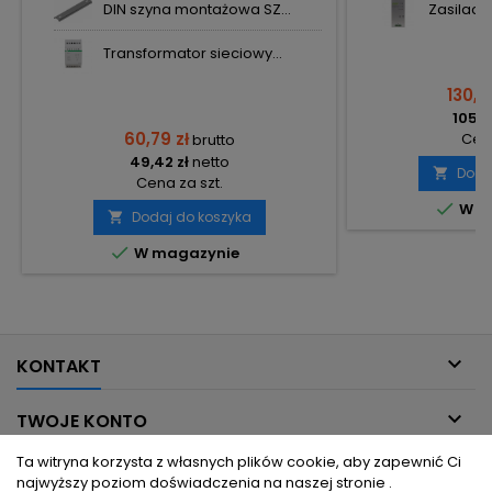
DIN szyna montażowa SZ...
Zasilacz
Transformator sieciowy...
130,2
105,8
60,79 zł
Cena
brutto
49,42 zł
netto
Doda

Cena za szt.

W m
Dodaj do koszyka


W magazynie

KONTAKT

TWOJE KONTO
Ta witryna korzysta z własnych plików cookie, aby zapewnić Ci

INFORMACJE DLA CIEBIE
najwyższy poziom doświadczenia na naszej stronie .