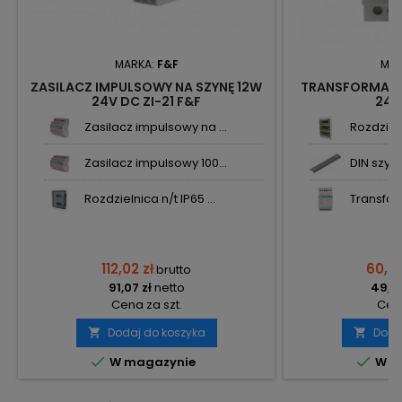
MARKA:
F&F
MAR
ZASILACZ IMPULSOWY NA SZYNĘ 12W
TRANSFORMATO
24V DC ZI-21 F&F
24V
Zasilacz impulsowy na ...
Rozdzieln
Zasilacz impulsowy 100...
DIN szyn
Rozdzielnica n/t IP65 ...
Transfor
112,02 zł
60,84
brutto
91,07 zł
netto
49,46
Cena za szt.
Cena
Dodaj do koszyka
Doda




W magazynie
W m