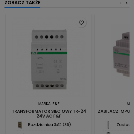
ZOBACZ TAKŻE
<
>
favorite_border
MARKA:
F&F
MAR
TRANSFORMATOR SIECIOWY TR-24
ZASILACZ IMPUL
24V AC F&F
Rozdzielnica 3x12 (36)...
Zasilacz 