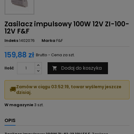
Zasilacz impulsowy 100W 12V ZI-100-
12V F&F
Indeks
1402076
Marka
F&F
159,88 zł
Brutto - Cena za szt.
Dodaj do koszyka
Ilość

Zamów w ciągu
03:52:19
, towar wyślemy jeszcze
🚚
dzisiaj.
W magazynie
3 szt.
OPIS