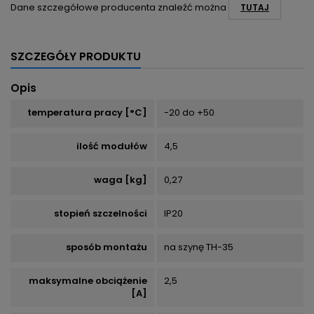
Dane szczegółowe producenta znaleźć można
TUTAJ
SZCZEGÓŁY PRODUKTU
Opis
temperatura pracy [°C]
-20 do +50
ilość modułów
4,5
waga [kg]
0,27
stopień szczelności
IP20
sposób montażu
na szynę TH-35
maksymalne obciążenie
2,5
[A]