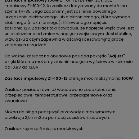
Zasilacz impulsowy 100W ZI-61-12 12V F&F
. Zasilacz
impulsowy ZI-100-12, to zasilacz dedykowany do montażu na
szynie TH-35. Jego zadaniem jest zasilenie dowolnego
urządzenia elektrycznego lub elektronicznego, które wymaga
stabilnego (niezmiennego) i filtrowanego napięcia
zasilania 12V. Zasilacz taki powoduje, że napięcie wyjściowe jest
uniezależnione od zmian w napięciu wejściowym. Jest stabilne,
w związku z czym zapewnia właściwą i bezawaryjną pracę
zasilanych urządzeń.
Co ważne, zasilacz na obudowie posiada pokrętło
"Adjust"
,
dzięki któremu możemy zmienić napięcie wyjściowe w zakresie
od 10,8V do 13,8V.
Zasilacz impulsowy ZI-100-12
oferuje moc maksymalną
100W
.
Zasilacz posiada również wbudowane zabezpieczenia
przepięciowe i temperaturowe, przeciążeniowe oraz
zwarciowe.
Można do niego podłączyć przewody o maksymalnym
przekroju 2,5mm2 za pomocą zacisków śrubowych.
Zasilacz zajmuje 6 miejsc modułowych.