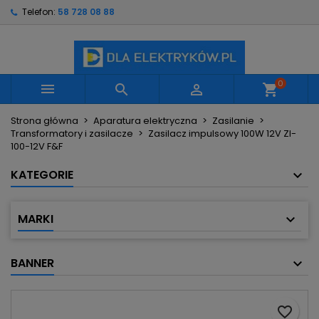
Telefon:
58 728 08 88
×
×
×
Moje listy życzeń
Utwórz listę życzeń
Zaloguj się
Utwórz nową listę
add_circle_outline
Musisz być zalogowany by zapisać produkty na
Nazwa listy życzeń
swojej liście życzeń.
0



shopping_cart
Strona główna
Aparatura elektryczna
Zasilanie
Anuluj
Zaloguj się
Transformatory i zasilacze
Zasilacz impulsowy 100W 12V ZI-
Anuluj
Utwórz listę życzeń
100-12V F&F
KATEGORIE
MARKI
BANNER
favorite_border