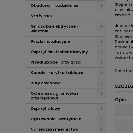
Stopień s
Obudowy i rozdzielnice
aluminiow
zmienić.
Szafy rack
Jedna z 
Gniazdka elektryczne i
włączniki
zasilacza
Strumień
Puszki instalacyjne
Doskonal
barwa świ
Osprzęt elektroinstalacyjny
Taśma w 
wyłącz to
Przedłużacze i przyłącza
Dane tec
Kanały i korytka kablowe
Rury osłonowe
SZCZE
Ochrona odgromowa i
przepięciowa
Opis
Osprzęt siłowy
Ogrzewanie i wentylacja
Narzędzia i miernictwo