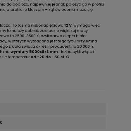
o do podłoża, najpewniej jednak położyć go w profilu
u w profilu i z kloszem – kąt świecenia może się
ilacza. To taśma niskonapięciowa
12 V
, wymaga więc
my to należy dobrać zasilacz o większej mocy.
owa to 2500-3500 K, czyli barwa ciepła biała.
acy, w których wymagana jest tego typu przyjemna
go źródła światła określił producent na 20 000 h.
ech ma
wymiary 5000x8x3 mm
. Liczba cykli włącz/
resie temperatur
od -20 do +50 st. C
.
50