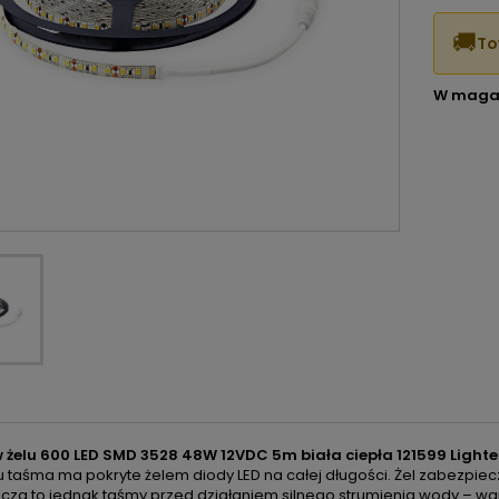
🚚
To
W maga
żelu 600 LED SMD 3528 48W 12VDC 5m biała ciepła 121599 Lighte
u taśma ma pokryte żelem diody LED na całej długości. Żel zabezpie
cza to jednak taśmy przed działaniem silnego strumienia wody – w