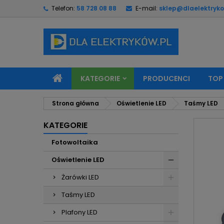
Telefon:
58 728 08 88
E-mail:
sklep@dlaelektryko
M
U
Z
add_circle_outline
Mu
Na
KATEGORIE
PRODUCENCI
TOP
Strona główna
Oświetlenie LED
Taśmy LED
KATEGORIE
Fotowoltaika
Oświetlenie LED
Żarówki LED
Taśmy LED
Plafony LED