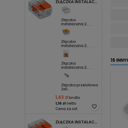
ZŁĄCZKA INSTALACYJNA 2X UNIWERSALNA COMPACT 221-412 WAGO
Złączka
instalacyjna 2...
Złączka
instalacyjna 2...
16 INN
Złączka
instalacyjna 2...
Złączka przelotowa
2x0...
1,43 zł
brutto
1,16 zł
netto
favorite_border
Cena za szt.
ZŁĄCZKA INSTALACYJNA 3X UNIWERSALNA COMPACT 221-413 WAGO