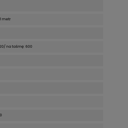
1 metr
120/ na taśmę: 600
0