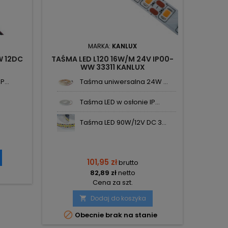
MARKA:
KANLUX
W 12DC
TAŚMA LED L120 16W/M 24V IP00-
TAŚM
WW 33311 KANLUX
3000K 
...
Taśma uniwersalna 24W ...
Taśma LED w osłonie IP...
Taśma LED 90W/12V DC 3...
101,95 zł
brutto
82,89 zł
netto
Cena za szt.
Dodaj do koszyka


Obecnie brak na stanie