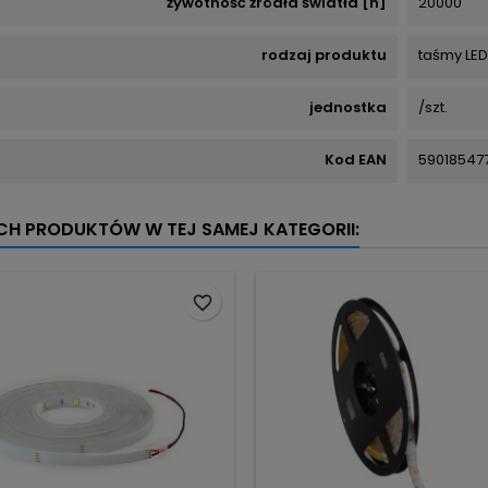
żywotność źródła światła [h]
20000
rodzaj produktu
taśmy LED
jednostka
/szt.
Kod EAN
59018547
YCH PRODUKTÓW W TEJ SAMEJ KATEGORII:
favorite_border