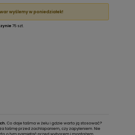
war wyślemy w poniedziałek!
zynie
75 szt.
ch.
Co daje taśma w żelu i gdzie warto ją stosować?
cza taśmę przed zachlapaniem, czy zapyleniem. Nie
arto o tym pamiętać przed wyborem i montażem.