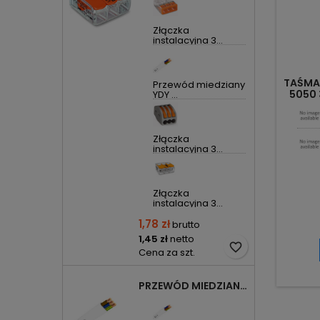
Złączka
instalacyjna 3...
TAŚMA 
Przewód miedziany
5050 
YDY ...
Złączka
instalacyjna 3...
Złączka
instalacyjna 3...
1,78 zł
brutto
1,45 zł
netto
favorite_border
Cena za szt.
PRZEWÓD MIEDZIANY YDYP DRUT 3X1,5MM2 ŻO 450/750V