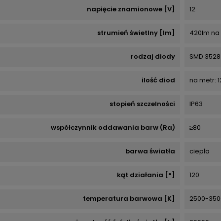
napięcie znamionowe [V]
12
strumień świetlny [lm]
420lm na 
rodzaj diody
SMD 3528
ilość diod
na metr: 
stopień szczelności
IP63
współczynnik oddawania barw (Ra)
≥80
barwa światła
ciepła
kąt działania [°]
120
temperatura barwowa [K]
2500-350