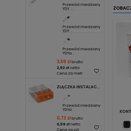
Przewód miedziany
ZOBACZ
YDY ...
Przewód miedziany
YDY ...
Przewód miedziany
YDYp...
3,59 zł
brutto
2,92 zł
netto
favorite_border
Cena za metr
ZŁĄCZKA INSTALACYJNA 3X COMPACT POMARAŃCZOWA 2273-203 WAGO
Przewód miedziany
YDYp...
KONTR
0,73 zł
brutto
0,59 zł
netto
favorite_border
Cena za szt.