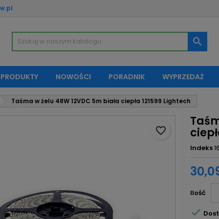
w.pl
oje listy życzeń
twórz listę życzeń
aloguj się

Utwórz nową listę
sisz być zalogowany by zapisać produkty na swojej liście życzeń.
zwa listy życzeń
 PRODUKTY
NOWOŚCI
PORADNIK
WYPRZEDAŻ
Anuluj
Zaloguj si
Taśma w żelu 48W 12VDC 5m biała ciepła 121599 Lightech
Anuluj
Utwórz listę życze
Taśm
favorite_border
ciepł
Indeks
1
30,09
Ilość

Dost