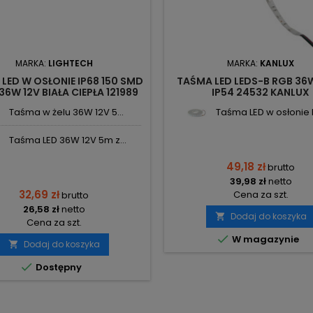
MARKA:
LIGHTECH
MARKA:
KANLUX
LED W OSŁONIE IP68 150 SMD
TAŚMA LED LEDS-B RGB 36
36W 12V BIAŁA CIEPŁA 121989
IP54 24532 KANLUX
LIGHTECH
Taśma w żelu 36W 12V 5...
Taśma LED w osłonie IP
Taśma LED 36W 12V 5m z...
49,18 zł
brutto
39,98 zł
netto
32,69 zł
Cena za szt.
brutto
26,58 zł
netto
Dodaj do koszyka

Cena za szt.

W magazynie
Dodaj do koszyka


Dostępny