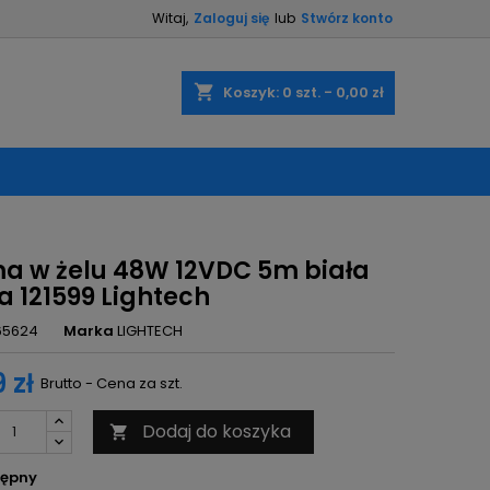
Witaj,
Zaloguj się
lub
Stwórz konto
×
×
×
shopping_cart
Koszyk:
0
szt. - 0,00 zł
ę
ń
a w żelu 48W 12VDC 5m biała
a 121599 Lightech
65624
Marka
LIGHTECH
 zł
Brutto - Cena za szt.
Dodaj do koszyka

ępny