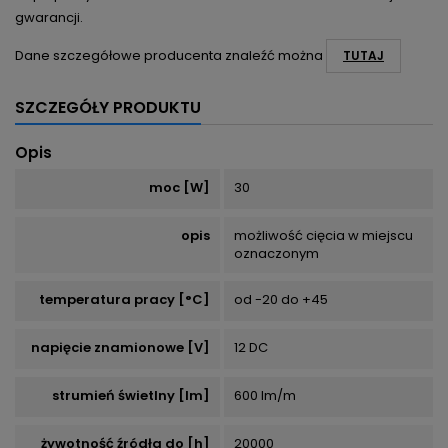
gwarancji.
Dane szczegółowe producenta znaleźć można
TUTAJ
SZCZEGÓŁY PRODUKTU
Opis
moc [W]
30
opis
możliwość cięcia w miejscu
oznaczonym
temperatura pracy [°C]
od -20 do +45
napięcie znamionowe [V]
12 DC
strumień świetlny [lm]
600 lm/m
żywotność źródła do [h]
20000