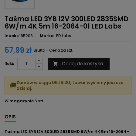
Taśma LED 3YB 12V 300LED 2835SMD
6W/m 4K 5m 16-2064-01 LED Labs
Indeks
165203
Marka
LED Labs
57,99 zł
Brutto - Cena za szt.
Dodaj do koszyka
Ilość

Zamów w ciągu
06:16:29
, towar wyślemy jeszcze
🚚
dzisiaj.
W magazynie
5 szt.
OPIS
Taśma LED 3YB 12V 300LED 2835SMD 6W/m 4K 5m 16-2064-