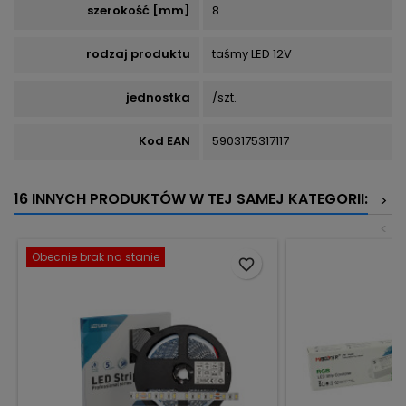
szerokość [mm]
8
rodzaj produktu
taśmy LED 12V
jednostka
/szt.
Kod EAN
5903175317117
16 INNYCH PRODUKTÓW W TEJ SAMEJ KATEGORII:
>
<
Obecnie brak na stanie
favorite_border