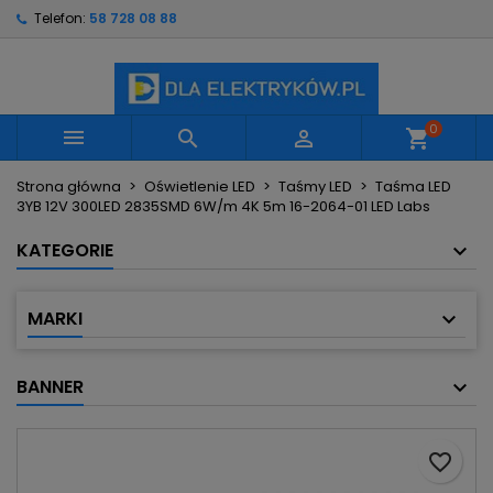
Telefon:
58 728 08 88
×
×
×
Moje listy życzeń
Utwórz listę życzeń
Zaloguj się
Utwórz nową listę
add_circle_outline
Musisz być zalogowany by zapisać produkty na
Nazwa listy życzeń
swojej liście życzeń.
0



shopping_cart
Strona główna
Oświetlenie LED
Taśmy LED
Taśma LED
Anuluj
Zaloguj się
3YB 12V 300LED 2835SMD 6W/m 4K 5m 16-2064-01 LED Labs
Anuluj
Utwórz listę życzeń
KATEGORIE
MARKI
BANNER
favorite_border