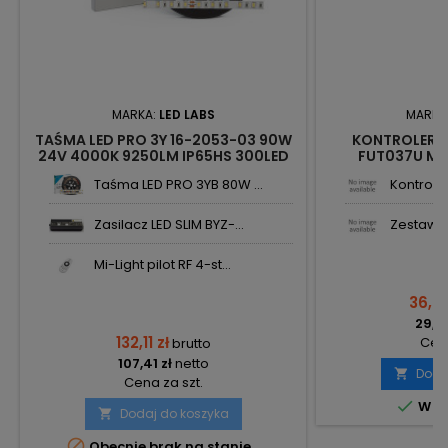
MARKA:
LED LABS
MARKA
TAŚMA LED PRO 3Y 16-2053-03 90W
KONTROLER 
24V 4000K 9250LM IP65HS 300LED
FUT037U MI
5630SMD LED-LABS
Taśma LED PRO 3YB 80W ...
Kontroler
Zasilacz LED SLIM BYZ-...
Zestaw pi
Mi-Light pilot RF 4-st...
36,74
29,87
132,11 zł
Cena
brutto
107,41 zł
netto
Doda

Cena za szt.

W m
Dodaj do koszyka


Obecnie brak na stanie