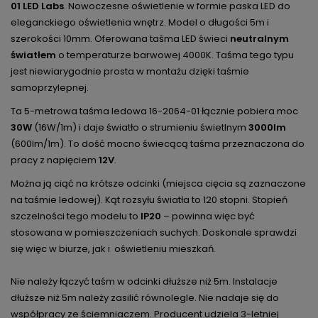
01 LED Labs
. Nowoczesne oświetlenie w formie paska LED do
eleganckiego oświetlenia wnętrz. Model o długości 5m i
szerokości 10mm. Oferowana taśma LED świeci
neutralnym
światłem
o temperaturze barwowej 4000K. Taśma tego typu
jest niewiarygodnie prosta w montażu dzięki taśmie
samoprzylepnej.
Ta 5-metrowa taśma ledowa 16-2064-01 łącznie pobiera moc
30W
(16W/1m) i daje światło o strumieniu świetlnym
3000lm
(600lm/1m). To dość mocno świecącą taśma przeznaczona do
pracy z napięciem
12V
.
Można ją ciąć na krótsze odcinki (miejsca cięcia są zaznaczone
na taśmie ledowej). Kąt rozsyłu światła to 120 stopni. Stopień
szczelności tego modelu to
IP20
– powinna więc być
stosowana w pomieszczeniach suchych. Doskonale sprawdzi
się więc w biurze, jak i oświetleniu mieszkań.
Nie należy łączyć taśm w odcinki dłuższe niż 5m. Instalacje
dłuższe niż 5m należy zasilić równolegle. Nie nadaje się do
współpracy ze ściemniaczem. Producent udziela 3-letniej